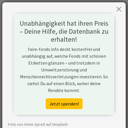
Unabhängigkeit hat ihren Preis
– Deine Hilfe, die Datenbank zu
Informationen zum Unternehmen
erhalten!
faire-fonds.info deckt kostenfrei und
Name
Nokia Corporation
unabhängig auf, welche Fonds mit schönen
Etiketten glänzen – und trotzdem in
Website
https://www.nokia.com/
Umweltzerstörung und
Menschenrechtsverletzungen investieren. So
Konflikte
siehst Du auf einen Blick, woher deine
Rendite kommt.
Kurzbeschreibung
Nokia ist ein weltweit agierendes
finnisches
Jetzt spenden!
Telekommunikationsunternehmen
mit Sitz im finnischen Espoo.
Foto von Annie Spratt auf Unsplash
mangelnder
Die Corporate Human Rights