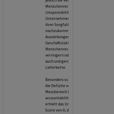
jedoch die Verantwortung zu,
Menschenrechte zu respektieren
(responsibility to protect). Die
Unternehmen sind aufgefordert,
ihrer Sorgfaltspflicht
nachzukommen, um negative
Auswirkungen ihrer
Geschäftstätigkeit auf
Menschenrechte zu vermeiden, zu
verringern oder auszugleichen,
auch und gerade entlang ihrer
Lieferkette.
Besonders schwerwiegend waren
die Defizite von Nokia in
Messbereich B (board-level
accountability) ausgeprägt. Hier
erhielt das Unternehmen einen
Score von 0, da keine Belege für die