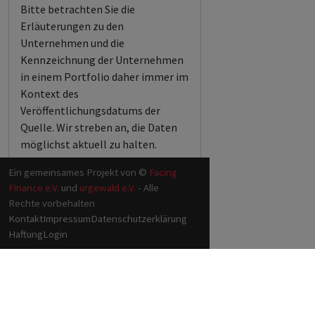
Bitte betrachten Sie die
Erläuterungen zu den
Unternehmen und die
Kennzeichnung der Unternehmen
in einem Portfolio daher immer im
Kontext des
Veröffentlichungsdatums der
Quelle. Wir streben an, die Daten
möglichst aktuell zu halten.
Ein gemeinsames Projekt von ©
Facing
Finance e.V.
und
urgewald e.V.
- Alle
Rechte vorbehalten
Kontakt
Impressum
Datenschutzerklärung
Haftung
Login