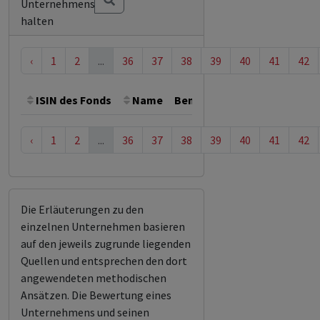
Unternehmens
halten
‹
1
2
...
36
37
38
39
40
41
42
ISIN des Fonds
Name
Bemerkung
Gesamthöhe 
‹
1
2
...
36
37
38
39
40
41
42
Die Erläuterungen zu den
einzelnen Unternehmen basieren
auf den jeweils zugrunde liegenden
Quellen und entsprechen den dort
angewendeten methodischen
Ansätzen. Die Bewertung eines
Unternehmens und seinen