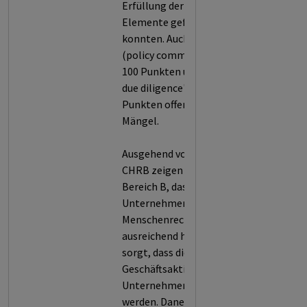
Erfüllung der geforderten
Elemente gefunden werden
konnten. Auch in den Bereichen A
(policy commitments) mit 37,5 von
100 Punkten und D ("human rights
due diligence") mit 41,7 von 100
Punkten offenbarten sich massive
Mängel.
Ausgehend von der Methodik der
CHRB zeigen die starken Defizite in
Bereich B, dass der Vorstand des
Unternehmens die Bedeutung von
Menschenrechtsstandards weder
ausreichend hervorhebt noch dafür
sorgt, dass diese bei den
Geschäftsaktivitäten des
Unternehmens berücksichtigt
werden. Daneben bedeutet das