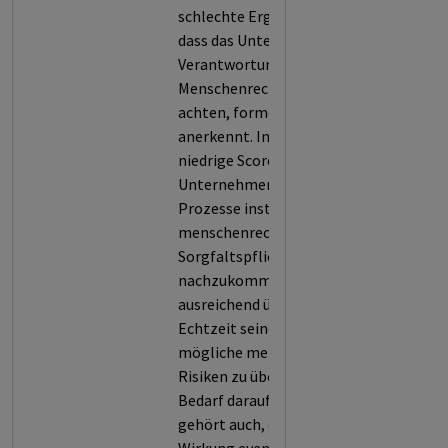
schlechte Ergebnis in Bereich A,
dass das Unternehmen seine
Verantwortung,
Menschenrechtsstandards zu
achten, formell nicht klar genug
anerkennt. In Bereich D zeigt der
niedrige Score, dass das
Unternehmen keine ausreichenden
Prozesse installiert hat, um seinen
menschenrechtlichen
Sorgfaltspflichten
nachzukommen. Es verfügt nicht
ausreichend über Systeme, um in
Echtzeit seine Aktivitäten auf
mögliche menschenrechtliche
Risiken zu überprüfen und bei
Bedarf darauf zu reagieren. Dazu
gehört auch, die Effektivität und