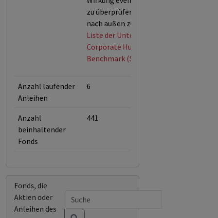
Wirkung eventueller Maßnahmen
zu überprüfen und transparent
nach außen zu kommunizieren.
Liste der Unternehmen der
Corporate Human Rights
Benchmark (Stand: Mai 2026)
Anzahl laufender
6
Anleihen
Anzahl
441
beinhaltender
Fonds
Fonds, die
Aktien oder
Anleihen des