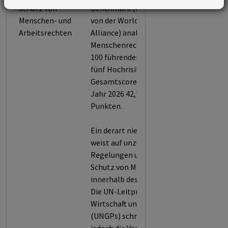
Schutz von
Benchmark (CHRB, herausgegeben
Menschen- und
von der World Benchmarking
Arbeitsrechten
Alliance) analysiert die
Menschenrechtsstandards von rund
100 führenden Unternehmen aus
fünf Hochrisiko-Sektoren. Der
Gesamtscore von Nokia betrug im
Jahr 2026 42,7 von möglichen 100
Punkten.
Ein derart niedriger Gesamtscore
weist auf unzureichende
Regelungen und Strukturen zum
Schutz von Menschenrechten
innerhalb des Unternehmens hin.
Die UN-Leitprinzipien für
Wirtschaft und Menschenrechte
(UNGPs) schreiben Unternehmen