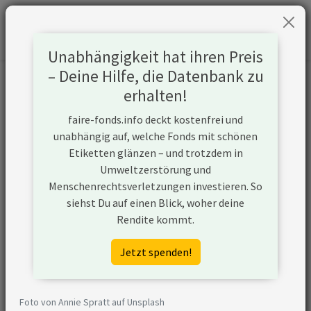
Unabhängigkeit hat ihren Preis
– Deine Hilfe, die Datenbank zu
Informationen zum Unternehmen
erhalten!
faire-fonds.info deckt kostenfrei und
Name
PJSC Gazprom
unabhängig auf, welche Fonds mit schönen
Etiketten glänzen – und trotzdem in
Website
http://www.gazprom.com
Umweltzerstörung und
Menschenrechtsverletzungen investieren. So
Konflikte
siehst Du auf einen Blick, woher deine
Rendite kommt.
Kurzbeschreibung
PJSC Gazprom ist ein
Unternehmen aus Russland, das
Jetzt spenden!
in der Öl- und Gasförderung aktiv
ist und unkonventionelle
Fördermethoden nutzt. Zudem
Foto von Annie Spratt auf Unsplash
plant PJSC Gazprom den Ausbau