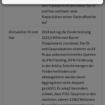
von Transportinfrastruktur für Öl
und Gas und baut neue
Kapazitäten seiner Gaskraftwerke
auf.
Klimakiller Öl und
2024 betrug die Förderleistung
Gas
3223,9 Millionen Barrel
Öläquivalent (mmboe). Die Öl-
und Gasproduktion stammt zu 64
% aus unkonventionellen Quellen
(6,4 % Fracking, 64 % Förderung
in der Arktis; Schnittmengen der
Fördermethoden und -
abbaugebiete werden beim
Aggregieren nicht doppelt
gezählt). Es wiegt besonders
schwer, dass PJSC Gazprom in den
nächsten Jahren 13362 Millionen