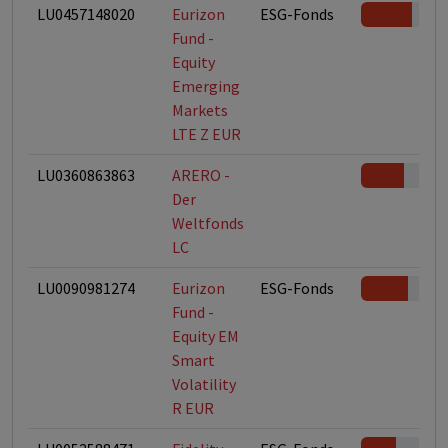
LU0457148020
Eurizon
ESG-Fonds
Fund -
Equity
Emerging
Markets
LTE Z EUR
LU0360863863
ARERO -
Der
Weltfonds
LC
LU0090981274
Eurizon
ESG-Fonds
Fund -
Equity EM
Smart
Volatility
R EUR