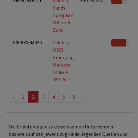
LU0052588471
Fidelity
ESG-Fonds
Funds -
European
MA Inc A-
Euro
IE00BYX5M039
Fidelity
MSCI
Emerging
Markets
Index P
USD Acc
‹
1
2
3
4
5
6
›
Die Erläuterungen zu den einzelnen Unternehmen
basieren auf den jeweils zugrunde liegenden Quellen und