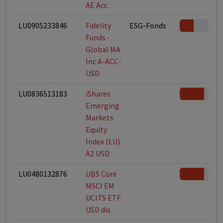
AE Acc
LU0905233846
Fidelity
ESG-Fonds
Funds -
Global MA
Inc A-ACC-
USD
LU0836513183
iShares
Emerging
Markets
Equity
Index (LU)
A2 USD
LU0480132876
UBS Core
MSCI EM
UCITS ETF
USD dis