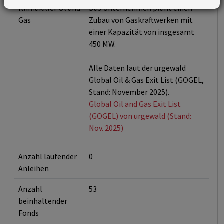
Klimakiller Öl und
Das Unternehmen plant einen
Gas
Zubau von Gaskraftwerken mit
einer Kapazität von insgesamt
450 MW.
Alle Daten laut der urgewald
Global Oil & Gas Exit List (GOGEL,
Stand: November 2025).
Global Oil and Gas Exit List
(GOGEL) von urgewald (Stand:
Nov. 2025)
Anzahl laufender
0
Anleihen
Anzahl
53
beinhaltender
Fonds