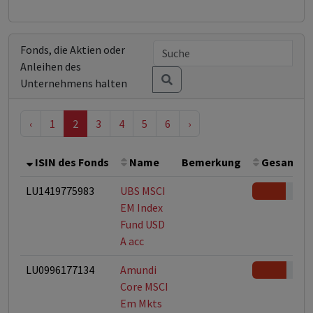
Fonds, die Aktien oder
Anleihen des
Unternehmens halten
‹
1
2
3
4
5
6
›
ISIN des Fonds
Name
Bemerkung
Gesamthöh
LU1419775983
UBS MSCI
EM Index
Fund USD
A acc
LU0996177134
Amundi
Core MSCI
Em Mkts