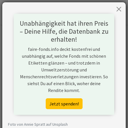
Unabhängigkeit hat ihren Preis
– Deine Hilfe, die Datenbank zu
Informationen zum Unternehmen
erhalten!
faire-fonds.info deckt kostenfrei und
Name
PT Amman Mineral Internasional
unabhängig auf, welche Fonds mit schönen
Tbk
Etiketten glänzen – und trotzdem in
Umweltzerstörung und
Website
https://www.amman.co.id
Menschenrechtsverletzungen investieren. So
siehst Du auf einen Blick, woher deine
Konflikte
Rendite kommt.
Kurzbeschreibung
PT Amman Mineral Internasional
Jetzt spenden!
Tbk ist ein Unternehmen aus
Indonesien, das neue Kapazitäten
seiner Gaskraftwerke aufbaut.
Foto von Annie Spratt auf Unsplash