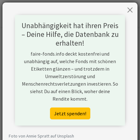
Unabhängigkeit hat ihren Preis
– Deine Hilfe, die Datenbank zu
Informationen zum Unternehmen
erhalten!
faire-fonds.info deckt kostenfrei und
Name
QatarEnergy
unabhängig auf, welche Fonds mit schönen
Etiketten glänzen – und trotzdem in
Website
https://www.qatarenergy.qa
Umweltzerstörung und
Menschenrechtsverletzungen investieren. So
Konflikte
siehst Du auf einen Blick, woher deine
Rendite kommt.
Kurzbeschreibung
QatarEnergy ist ein Unternehmen
aus Katar, das in der Öl- und
Jetzt spenden!
Gasförderung aktiv ist und
unkonventionelle
Fördermethoden nutzt. Zudem
Foto von Annie Spratt auf Unsplash
plant QatarEnergy den Ausbau