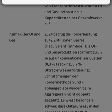
von Transportinfrastruktur für Öl
und Gas und baut neue
Kapazitäten seiner Gaskraftwerke
auf.
Klimakiller Öl und
2024 betrug die Förderleistung
Gas
1042,2 Millionen Barrel
Öläquivalent (mmboe). Die Öl-
und Gasproduktion stammt zu 0,9
% aus unkonventionellen Quellen
(0,3 % Fracking, 0,7 %
Ultratiefwasserförderung;
Schnittmengen der
Fördermethoden und -
abbaugebiete werden beim
Aggregieren nicht doppelt
gezählt). Es wiegt besonders
schwer, dass QatarEnergy in den