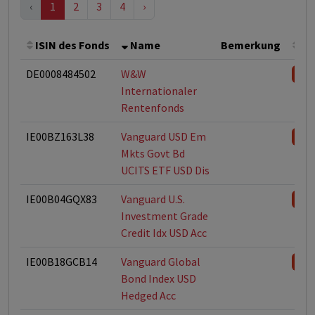
‹
1
2
3
4
›
ISIN des Fonds
Name
Bemerkung
Ge
DE0008484502
W&W
Internationaler
Rentenfonds
IE00BZ163L38
Vanguard USD Em
Mkts Govt Bd
UCITS ETF USD Dis
IE00B04GQX83
Vanguard U.S.
Investment Grade
Credit Idx USD Acc
IE00B18GCB14
Vanguard Global
Bond Index USD
Hedged Acc