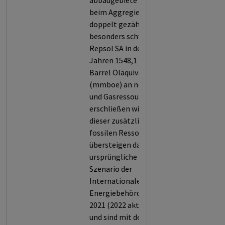
abbaugebiete werden
beim Aggregieren nicht
doppelt gezählt). Es wiegt
besonders schwer, dass
Repsol SA in den nächsten
Jahren 1548,1 Millionen
Barrel Öläquivalent
(mmboe) an neuen Öl-
und Gasressourcen
erschließen will. 100 %
dieser zusätzlichen
fossilen Ressourcen
übersteigen das
ursprüngliche NZE
Szenario der
Internationalen
Energiebehörde (IEA) von
2021 (2022 aktualisiert)
und sind mit dem Ziel, die