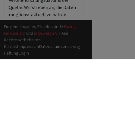
Veröffentlichungsdatums der
Quelle. Wir streben an, die Daten
möglichst aktuell zu halten.
Ein gemeinsames Projekt von ©
Facing
Finance e.V.
und
urgewald e.V.
- Alle
Rechte vorbehalten
Kontakt
Impressum
Datenschutzerklärung
Haftung
Login