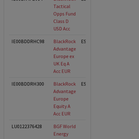
Tactical
Opps Fund
Class D
USD Acc
IE00BDDRHC98
BlackRock
ESG-Fonds
Advantage
Europe ex
UK Eq A
Acc EUR
IE00BDDRH300
BlackRock
ESG-Fonds
Advantage
Europe
Equity A
Acc EUR
LU0122376428
BGF World
Energy