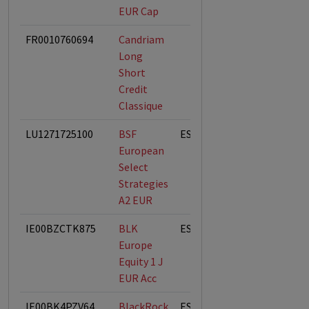
EUR Cap
FR0010760694
Candriam
Long
Short
Credit
Classique
LU1271725100
BSF
ESG-Fonds
European
Select
Strategies
A2 EUR
IE00BZCTK875
BLK
ESG-Fonds
Europe
Equity 1 J
EUR Acc
IE00BK4PZV64
BlackRock
ESG-Fonds