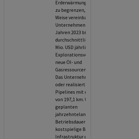
Erderwärmung auf 1,5° C
zu begrenzen, in keiner
Weise vereinbar. Das
Unternehmen hat in den
Jahren 2023 bis 2025
durchschnittlich 230,1
Mio. USD jährlich in
Explorationsvorhaben für
neue Öl- und
Gasressourcen investiert.
Das Unternehmen plant
oder realisiert neue
Pipelines mit einer Länge
von 197,1 km. Wegen der
geplanten
jahrzehntelangen
Betriebsdauer legt der
kostspielige Bau neuer
Infrastruktur die Welt