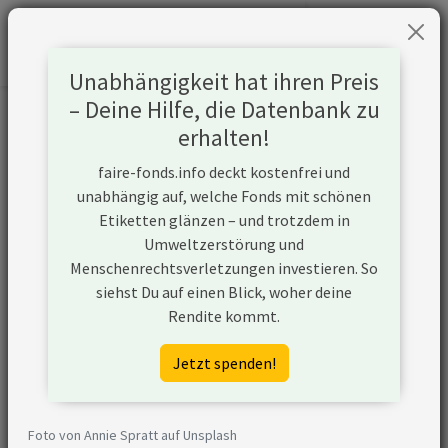
Unabhängigkeit hat ihren Preis
– Deine Hilfe, die Datenbank zu
Informationen zum Unternehmen
erhalten!
faire-fonds.info deckt kostenfrei und
Name
Repsol SA
unabhängig auf, welche Fonds mit schönen
Etiketten glänzen – und trotzdem in
Website
https://www.repsol.com
Umweltzerstörung und
Menschenrechtsverletzungen investieren. So
Konflikte
siehst Du auf einen Blick, woher deine
Rendite kommt.
Kurzbeschreibung
Repsol SA ist ein
Unternehmen aus
Jetzt spenden!
Spanien, das in der Öl- und
Gasförderung aktiv ist und
unkonventionelle
Foto von Annie Spratt auf Unsplash
Fördermethoden nutzt.