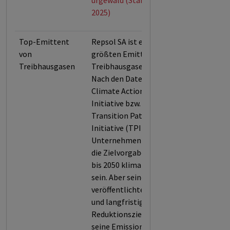
urgewald (Stand: Nov.
2025)
Top-Emittent
Repsol SA ist einer der
von
größten Emittenten von
Treibhausgasen
Treibhausgasen weltweit.
Nach den Daten der
Climate Action 100+
Initiative bzw. der
Transition Pathway
Initiative (TPI) hat das
Unternehmen sich zwar
die Zielvorgabe gegeben,
bis 2050 klimaneutral zu
sein. Aber seine
veröffentlichten mittel-
und langfristigen
Reduktionszielen für
seine Emissionen (2029-