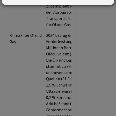
Zudem plant Repsol SA
den Ausbau von
Transportinfrastruktur
für Öl und Gas.
Klimakiller Öl und
2024 betrug die
Gas
Förderleistung 245,5
Millionen Barrel
Öläquivalent (mmboe).
Die Öl- und Gasproduktion
stammt zu 39,3 % aus
unkonventionellen
Quellen (31,9 % Fracking,
1,5 % Schwerstöl, 5,8 %
Ultratiefwasserförderung,
0,2 % Förderung in der
Arktis; Schnittmengen der
Fördermethoden und -