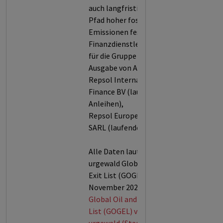
auch langfristig auf einen
Pfad hoher fossiler
Emissionen fest.
Finanzdienstleistungen
für die Gruppe (z.T.
Ausgabe von Anleihen):
Repsol International
Finance BV (laufende
Anleihen),
Repsol Europe Finance
SARL (laufende Anleihen).
Alle Daten laut der
urgewald Global Oil & Gas
Exit List (GOGEL, Stand:
November 2025).
Global Oil and Gas Exit
List (GOGEL) von