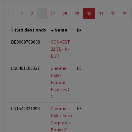
‹
1
2
...
27
28
29
30
31
32
33
ISIN des Fonds
Name
Bemerkung
Gesamthöh
DE0009769638
CONVEST
21 VL - A -
EUR
LU0461106337
Cleome
ESG-Fonds
Index
Europe
Equities C
C
LU1542321093
Cleome
ESG-Fonds
Index Euro
Corporate
Bonds C