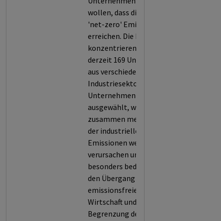
Unternehmen einwirken
wollen, dass diese bis 2050
'net-zero' Emissionen
erreichen. Die Investoren
konzentrieren sich auf
derzeit 169 Unternehmen
aus verschiedenen
Industriesektoren. Die
Unternehmen wurden
ausgewählt, weil sie
zusammen mehr als 80%
der industriellen
Emissionen weltweit
verursachen und daher
besonders bedeutsam für
den Übergang zu einer
emissionsfreien
Wirtschaft und der
Begrenzung der globalen