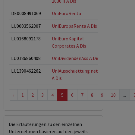
2030 II A Dis
DE0008491069
UniEuroRenta
LU0003562807
UniEuropaRenta A Dis
LU0168092178
UniEuroKapital
Corporates A Dis
LU0186860408
UniDividendenAss A Dis
LU1390462262
UniAusschuettung net
A Dis
‹
1
2
3
4
5
6
7
8
9
10
...
Die Erläuterungen zu den einzelnen
Unternehmen basieren auf den jeweils