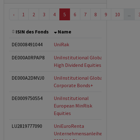
‹
1
2
3
4
5
6
7
8
9
10
...
ISIN des Fonds
Name
Bemerkung
DE0008491044
UniRak
DE000A0RPAP8
UniInstitutional Global
High Dividend Equities
DE000A2DMVJ0
UniInstitutional Global
Corporate Bonds+
DE0009750554
UniInstitutional
European MinRisk
Equities
LU2819777090
UniEuroRenta
Unternehmensanleihen