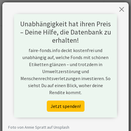
Unabhängigkeit hat ihren Preis
– Deine Hilfe, die Datenbank zu
Informationen zum Unternehmen
erhalten!
faire-fonds.info deckt kostenfrei und
Name
Repsol SA
unabhängig auf, welche Fonds mit schönen
Etiketten glänzen – und trotzdem in
Website
https://www.repsol.com
Umweltzerstörung und
Menschenrechtsverletzungen investieren. So
Konflikte
siehst Du auf einen Blick, woher deine
Rendite kommt.
Kurzbeschreibung
Repsol SA ist ein
Unternehmen aus
Jetzt spenden!
Spanien, das in der Öl- und
Gasförderung aktiv ist und
unkonventionelle
Foto von Annie Spratt auf Unsplash
Fördermethoden nutzt.