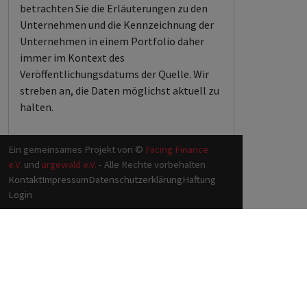
betrachten Sie die Erläuterungen zu den
Unternehmen und die Kennzeichnung der
Unternehmen in einem Portfolio daher
immer im Kontext des
Veröffentlichungsdatums der Quelle. Wir
streben an, die Daten möglichst aktuell zu
halten.
Ein gemeinsames Projekt von ©
Facing Finance
e.V.
und
urgewald e.V.
- Alle Rechte vorbehalten
Kontakt
Impressum
Datenschutzerklärung
Haftung
Login