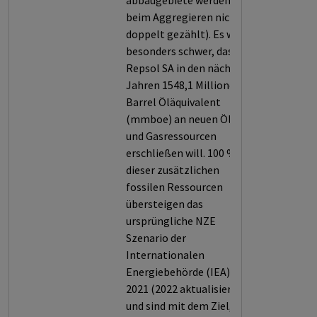
abbaugebiete werden
beim Aggregieren nicht
doppelt gezählt). Es wiegt
besonders schwer, dass
Repsol SA in den nächsten
Jahren 1548,1 Millionen
Barrel Öläquivalent
(mmboe) an neuen Öl-
und Gasressourcen
erschließen will. 100 %
dieser zusätzlichen
fossilen Ressourcen
übersteigen das
ursprüngliche NZE
Szenario der
Internationalen
Energiebehörde (IEA) von
2021 (2022 aktualisiert)
und sind mit dem Ziel, die