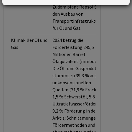
Zudem plant Repsol SA
den Ausbau von
Transportinfrastruktur
für Öl und Gas.
Klimakiller Öl und
2024 betrug die
Gas
Förderleistung 245,5
Millionen Barrel
Öläquivalent (mmboe).
Die Öl- und Gasproduktion
stammt zu 39,3 % aus
unkonventionellen
Quellen (31,9 % Fracking,
1,5 % Schwerstöl, 5,8 %
Ultratiefwasserförderung,
0,2 % Förderung in der
Arktis; Schnittmengen der
Fördermethoden und -