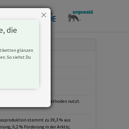
penden
e, die
Etiketten glänzen
n. So siehst Du
d unkonventionelle Fördermethoden nutzt.
 Gasproduktion stammt zu 39,3 % aus
rung, 0,2 % Förderung in der Arktis;