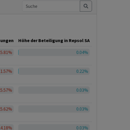
gungen
Höhe der Beteiligung in Repsol SA
25.81%
0.04%
31.57%
0.22%
25.57%
0.03%
25.62%
0.03%
24.18%
0.03%