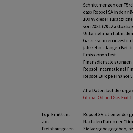
Schnittmengen der Förd
dass Repsol SA in den n
100 % dieser zusätzlich
von 2021 (2022 aktualisi
Unternehmen hat in den J
Gasressourcen investier
jahrzehntelangen Betrieb
Emissionen fest.
Finanzdienstleistungen f
Repsol International Fin
Repsol Europe Finance S
Alle Daten laut der urge
Global Oil and Gas Exit 
Top-Emittent
Repsol SA ist einer der
von
Nach den Daten der Clima
Treibhausgasen
Zielvorgabe gegeben, bis