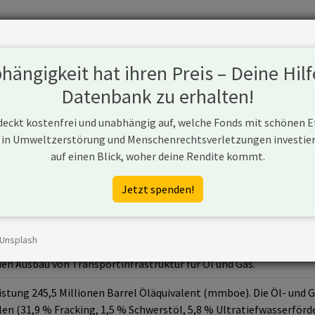
Fonds
Unternehmen
Hintergrund
Methodik
Blog
S
ängigkeit hat ihren Preis – Deine Hilf
Datenbank zu erhalten!
 deckt kostenfrei und unabhängig auf, welche Fonds mit schönen 
 in Umweltzerstörung und Menschenrechtsverletzungen investiere
auf einen Blick, woher deine Rendite kommt.
Jetzt spenden!
 Unsplash
nehmen aus Spanien, das in der Öl- und Gasförderung aktiv ist un
en Ausbau von Transportinfrastruktur für Öl und Gas.
eistung 245,5 Millionen Barrel Öläquivalent (mmboe). Die Öl- und
n (31,9 % Fracking, 1,5 % Schwerstöl, 5,8 % Ultratiefwasserförde