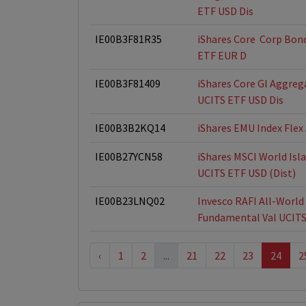
ETF USD Dis
IE00B3F81R35
iShares Core  Corp Bon
ETF EUR D
IE00B3F81409
iShares Core Gl Aggreg
UCITS ETF USD Dis
IE00B3B2KQ14
iShares EMU Index Flex
IE00B27YCN58
iShares MSCI World Isl
UCITS ETF USD (Dist)
IE00B23LNQ02
Invesco RAFI All-World
Fundamental Val UCITS
‹
1
2
...
21
22
23
24
2