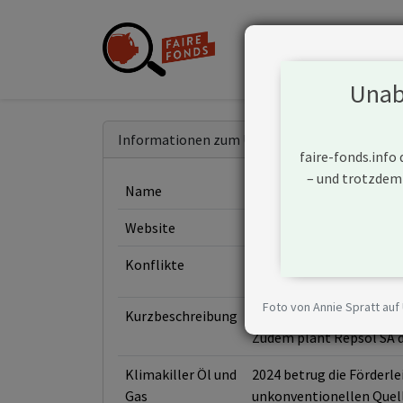
Unabh
Informationen zum Unternehmen
faire-fonds.info
– und trotzdem
Name
Repsol SA
Website
https://www.repsol.com
Konflikte
Foto von Annie Spratt auf
Kurzbeschreibung
Repsol SA ist ein Unter
Zudem plant Repsol SA d
Klimakiller Öl und
2024 betrug die Förderl
Gas
unkonventionellen Quelle