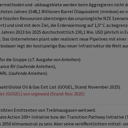
ermethoden und -abbaugebiete werden beim Aggregieren nicht dop
ächsten Jahren 1548,1 Millionen Barrel Öläquivalent (mmboe) an n
en fossilen Ressourcen übersteigen das ursprüngliche NZE Szenari
ert) und sind mit dem Ziel, die Erderwärmung auf 1,5° C zu begrenze
ahren 2023 bis 2025 durchschnittlich 230,1 Mio. USD jährlich in 
t. Das Unternehmen plant oder realisiert neue Pipelines mit eine
sdauer legt der kostspielige Bau neuer Infrastruktur die Welt auc
ür die Gruppe (z.T. Ausgabe von Anleihen):
ance BV (laufende Anleihen),
ARL (laufende Anleihen).
wald Global Oil & Gas Exit List (GOGEL, Stand: November 2025).
List (GOGEL) von urgewald (Stand: Nov. 2025)
 größten Emittenten von Treibhausgasen weltweit.
te Action 100+ Initiative bzw. der Transition Pathway Initiative 
 2050 klimaneutral zu sein. Aber seine veröffentlichten mittel- un