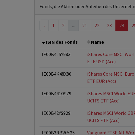
Fonds, die Aktien oder Anleihen des Unterneh
‹
1
2
...
21
22
23
24
2
ISIN des Fonds
Name
IE00B4L5Y983
iShares Core MSCI Wor
ETF USD (Acc)
IE00B4K48X80
iShares Core MSCI Eur
ETF EUR (Acc)
IE00B441G979
iShares MSCI World EU
UCITS ETF (Acc)
IE00B42YS929
iShares MSCI World GB
UCITS ETF (Acc)
IE00B3RBWM25
Vanguard FTSE All-Wor