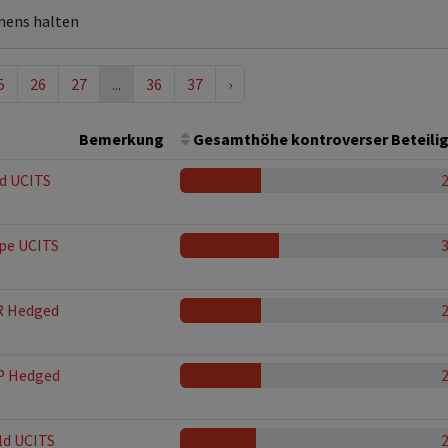
mens halten
5
26
27
...
36
37
›
Bemerkung
Gesamthöhe kontroverser Beteili
ld UCITS
ope UCITS
R Hedged
P Hedged
ld UCITS