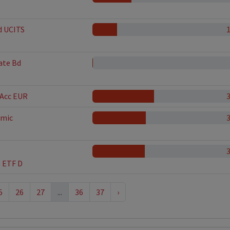
d UCITS
ate Bd
 Acc EUR
amic
 ETF D
5
26
27
...
36
37
›