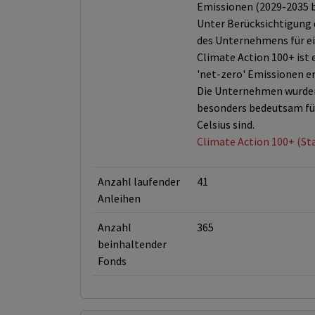
Emissionen (2029-2035 b
Unter Berücksichtigung d
des Unternehmens für ei
Climate Action 100+ ist
'net-zero' Emissionen e
Die Unternehmen wurden 
besonders bedeutsam für
Celsius sind.
Climate Action 100+ (St
Anzahl laufender
41
Anleihen
Anzahl
365
beinhaltender
Fonds