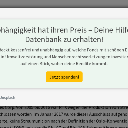
Fonds
Unternehmen
Hintergrund
Methodik
Blog
S
ängigkeit hat ihren Preis – Deine Hilf
Datenbank zu erhalten!
 deckt kostenfrei und unabhängig auf, welche Fonds mit schönen 
 in Umweltzerstörung und Menschenrechtsverletzungen investiere
auf einen Blick, woher deine Rendite kommt.
Jetzt spenden!
 Unsplash
) ist ein US-amerikanischer Rüstungskonzern. Er entstand 2020
es Corp. Von 2005 bis 2016 war RTX wegen der Produktion von S
hlossen worden. Im Januar 2017 wurde dieser Ausschluss aufgeh
rte, keine Streumunition nach der Definition der Oslo-Konvention
eapon (JSOW), mit der die Blu-97 und Blu-108-Submunitionen vers