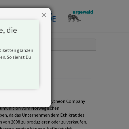
penden
e, die
Etiketten glänzen
n. So siehst Du
 aus der Fusion zwischen Raytheon Company
treumunition vom Norwegischen
oben, da das Unternehmen dem Ethikrat des
 von 2008 zu produzieren oder zu verkaufen.
chossen werden können, befindet sich