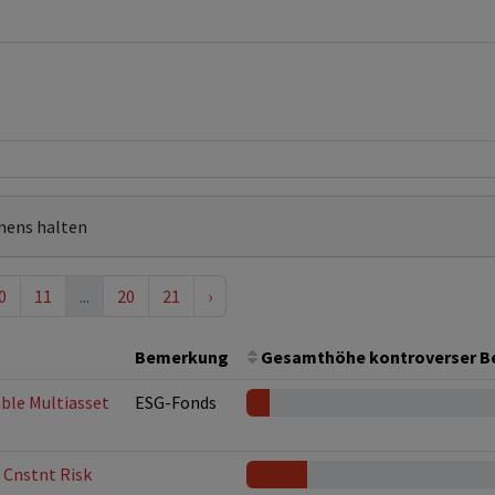
mens halten
0
11
...
20
21
›
Bemerkung
Gesamthöhe kontroverser Be
able Multiasset
ESG-Fonds
 Cnstnt Risk