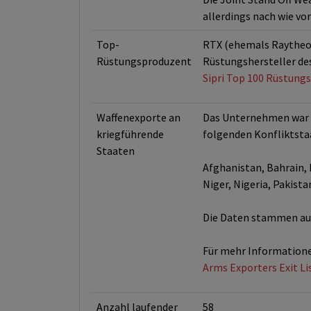
allerdings nach wie v
Top-
RTX (ehemals Raytheon)
Rüstungsproduzent
Rüstungshersteller des
Sipri Top 100 Rüstungs
Waffenexporte an
Das Unternehmen war z
kriegführende
folgenden Konfliktstaa
Staaten
Afghanistan, Bahrain, B
Niger, Nigeria, Pakista
Die Daten stammen aus 
Für mehr Informatione
Arms Exporters Exit Li
Anzahl laufender
58