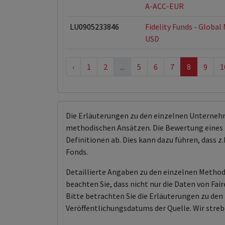
A-ACC-EUR
LU0905233846
Fidelity Funds - Global
USD
‹
1
2
...
5
6
7
8
9
1
Die Erläuterungen zu den einzelnen Unterneh
methodischen Ansätzen. Die Bewertung eines 
Definitionen ab. Dies kann dazu führen, dass
Fonds.
Detaillierte Angaben zu den einzelnen Methodi
beachten Sie, dass nicht nur die Daten von F
Bitte betrachten Sie die Erläuterungen zu d
Veröffentlichungsdatums der Quelle. Wir streb