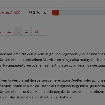
 MA Inc A-ACC-
ESG-Fonds
0
11
...
20
21
›
men basieren auf den jeweils zugrunde liegenden Quellen und en
Unternehmens und seinen Aktivitäten hängt also maßgeblich von
 z.B. Ratingagenturen oder einzelne Anbieter zu anderen Bewert
ken finden Sie auf den Seiten der jeweiligen Quellen oder auf uns
aire Fonds, sondern auch die Daten der zugrundeliegenden Quelle
en Unternehmen und die Kennzeichnung der Unternehmen in einem 
en an, die Daten möglichst aktuell zu halten.