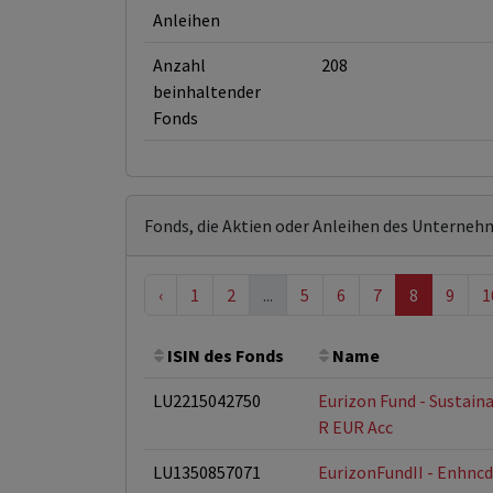
Anleihen
Anzahl
208
beinhaltender
Fonds
Fonds, die Aktien oder Anleihen des Unterneh
‹
1
2
...
5
6
7
8
9
1
ISIN des Fonds
Name
LU2215042750
Eurizon Fund - Sustain
R EUR Acc
LU1350857071
EurizonFundII - Enhncd