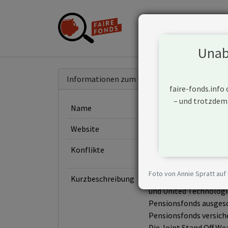
Unabh
Informationen zum Unternehmen
faire-fonds.info
– und trotzdem
Name
RTX
Website
https://www.rtx.com
Konflikte
Foto von Annie Spratt auf
Kurzbeschreibung
RTX (ehemals Raytheon
und United Technologi
Pensionsfonds ausgesc
Pensionsfonds versiche
Die Joint Stand Off W