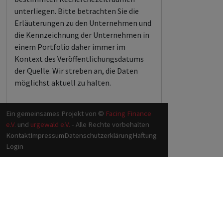
unterliegen. Bitte betrachten Sie die
Erläuterungen zu den Unternehmen und
die Kennzeichnung der Unternehmen in
einem Portfolio daher immer im
Kontext des Veröffentlichungsdatums
der Quelle. Wir streben an, die Daten
möglichst aktuell zu halten.
Ein gemeinsames Projekt von ©
Facing Finance
e.V.
und
urgewald e.V.
- Alle Rechte vorbehalten
Kontakt
Impressum
Datenschutzerklärung
Haftung
Login