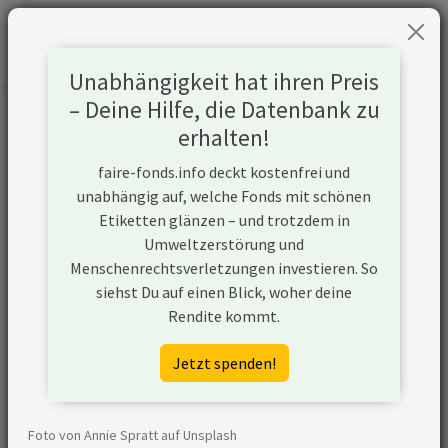
Unabhängigkeit hat ihren Preis
– Deine Hilfe, die Datenbank zu
Informationen zum Unternehmen
erhalten!
faire-fonds.info deckt kostenfrei und
Name
Samsung Electronics Co., Ltd.
unabhängig auf, welche Fonds mit schönen
Etiketten glänzen – und trotzdem in
Website
https://www.samsung.com/global/ir/
Umweltzerstörung und
Menschenrechtsverletzungen investieren. So
Konflikte
N/A
siehst Du auf einen Blick, woher deine
Kurzbeschreibung
Samsung Electronics Co. Ltd. ist ein
Rendite kommt.
in Korea ansässiges Unternehmen,
das sich hauptsächlich mit der
Jetzt spenden!
Herstellung und dem Vertrieb von
elektronischen Produkten
beschäftigt.
Foto von Annie Spratt auf Unsplash