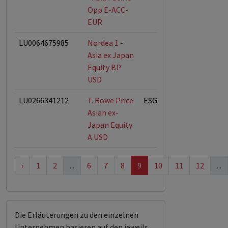
Opp E-ACC-
EUR
LU0064675985
Nordea 1 -
Asia ex Japan
Equity BP
USD
LU0266341212
T. Rowe Price
ESG-Fonds
Asian ex-
Japan Equity
A USD
‹
1
2
...
6
7
8
9
10
11
12
...
Die Erläuterungen zu den einzelnen
Unternehmen basieren auf den jeweils