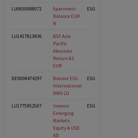
LU0650088072
Sparinvest-
ESG-Fonds
Balance EUR
R
LU1417813836
BSF Asia
Pacific
Absolute
Return A2
EUR
DE0008474297
Baloise ESG
ESG-Fonds
International
DWS LD
LU1775952507
Invesco
ESG-Fonds
Emerging
Markets
Equity A USD
AD