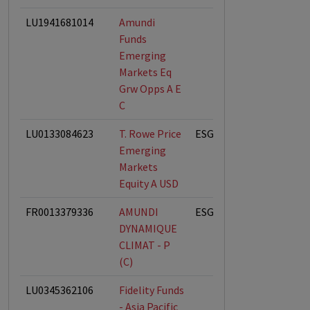
LU1941681014
Amundi
Funds
Emerging
Markets Eq
Grw Opps A E
C
LU0133084623
T. Rowe Price
ESG-Fonds
Emerging
Markets
Equity A USD
FR0013379336
AMUNDI
ESG-Fonds
DYNAMIQUE
CLIMAT - P
(C)
LU0345362106
Fidelity Funds
- Asia Pacific