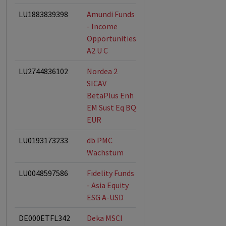
LU1883839398
Amundi Funds
ESG-Fonds
- Income
Opportunities
A2 U C
LU2744836102
Nordea 2
ESG-Fonds
SICAV
BetaPlus Enh
EM Sust Eq BQ
EUR
LU0193173233
db PMC
ESG-Fonds
Wachstum
LU0048597586
Fidelity Funds
ESG-Fonds
- Asia Equity
ESG A-USD
DE000ETFL342
Deka MSCI
ESG-Fonds