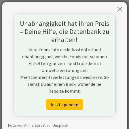
Unabhängigkeit hat ihren Preis
– Deine Hilfe, die Datenbank zu
Informationen zum Unternehmen
erhalten!
faire-fonds.info deckt kostenfrei und
Name
Samsung Electronics Co., Ltd.
unabhängig auf, welche Fonds mit schönen
Etiketten glänzen – und trotzdem in
Website
https://www.samsung.com/global/ir/
Umweltzerstörung und
Menschenrechtsverletzungen investieren. So
Konflikte
N/A
siehst Du auf einen Blick, woher deine
Kurzbeschreibung
Samsung Electronics Co. Ltd. ist ein
Rendite kommt.
in Korea ansässiges Unternehmen,
das sich hauptsächlich mit der
Jetzt spenden!
Herstellung und dem Vertrieb von
elektronischen Produkten
beschäftigt.
Foto von Annie Spratt auf Unsplash