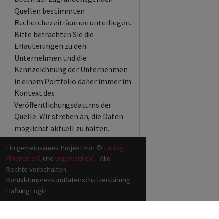
Quellen bestimmten
Recherchezeiträumen unterliegen.
Bitte betrachten Sie die
Erläuterungen zu den
Unternehmen und die
Kennzeichnung der Unternehmen
in einem Portfolio daher immer im
Kontext des
Veröffentlichungsdatums der
Quelle. Wir streben an, die Daten
möglichst aktuell zu halten.
Ein gemeinsames Projekt von ©
Facing
Finance e.V.
und
urgewald e.V.
- Alle
Rechte vorbehalten
Kontakt
Impressum
Datenschutzerklärung
Haftung
Login