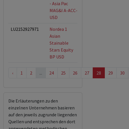
- Asia Pac
MAG&I A-ACC-
USD
LU2152927971
Nordea 1
ESG-Fonds
Asian
Stainable
Stars Equity
BP USD
‹
1
2
...
24
25
26
27
28
29
30
Die Erläuterungen zu den
einzelnen Unternehmen basieren
auf den jeweils zugrunde liegenden
Quellen und entsprechen den dort
angewendeten methodischen