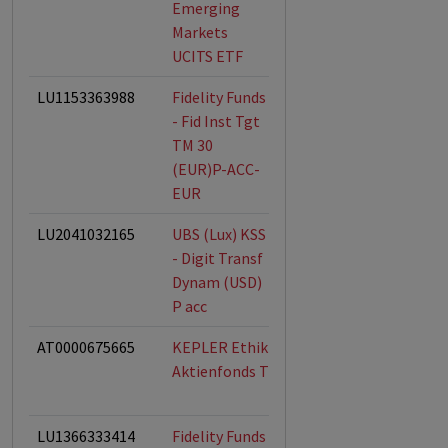
Emerging
Markets
UCITS ETF
LU1153363988
Fidelity Funds
- Fid Inst Tgt
TM 30
(EUR)P-ACC-
EUR
LU2041032165
UBS (Lux) KSS
- Digit Transf
Dynam (USD)
P acc
AT0000675665
KEPLER Ethik
FNG
Aktienfonds T
Siegelfonds,
ESG-Fonds
LU1366333414
Fidelity Funds