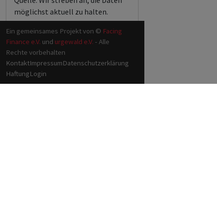
Quelle. Wir streben an, die Daten
möglichst aktuell zu halten.
Ein gemeinsames Projekt von ©
Facing
Finance e.V.
und
urgewald e.V.
- Alle
Rechte vorbehalten
Kontakt
Impressum
Datenschutzerklärung
Haftung
Login