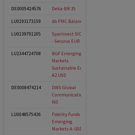
DE0005424576
Deka-BR 35
LU0193173159
db PMC Balance
ESG-Fonds
LU0139791205
Sparinvest SICAV
ESG-Fonds
- Securus EUR R
LU2344724708
BGF Emerging
ESG-Fonds
Markets
Sustainable Eqty
A2 USD
DE0008474214
DWS Global
ESG-Fonds
Communications
ND
LU0048575426
Fidelity Funds -
ESG-Fonds
Emerging
Markets A-USD