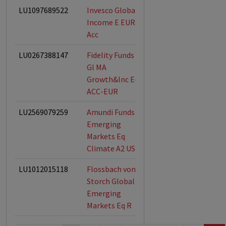
LU1097689522
Invesco Global
ESG-Fonds
Income E EUR
Acc
LU0267388147
Fidelity Funds -
ESG-Fonds
Gl MA
Growth&Inc E-
ACC-EUR
LU2569079259
Amundi Funds
ESG-Fonds
Emerging
Markets Eq
Climate A2 USD C
LU1012015118
Flossbach von
Storch Global
Emerging
Markets Eq R