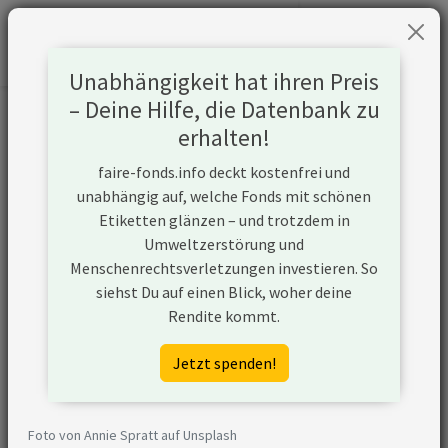
Unabhängigkeit hat ihren Preis
– Deine Hilfe, die Datenbank zu
Informationen zum Unternehmen
erhalten!
faire-fonds.info deckt kostenfrei und
Name
Samsung Electronics Co., Ltd.
unabhängig auf, welche Fonds mit schönen
Etiketten glänzen – und trotzdem in
Website
https://www.samsung.com/global/ir/
Umweltzerstörung und
Menschenrechtsverletzungen investieren. So
Konflikte
N/A
siehst Du auf einen Blick, woher deine
Kurzbeschreibung
Samsung Electronics Co. Ltd. ist ein
Rendite kommt.
in Korea ansässiges Unternehmen,
das sich hauptsächlich mit der
Jetzt spenden!
Herstellung und dem Vertrieb von
elektronischen Produkten
beschäftigt.
Foto von Annie Spratt auf Unsplash