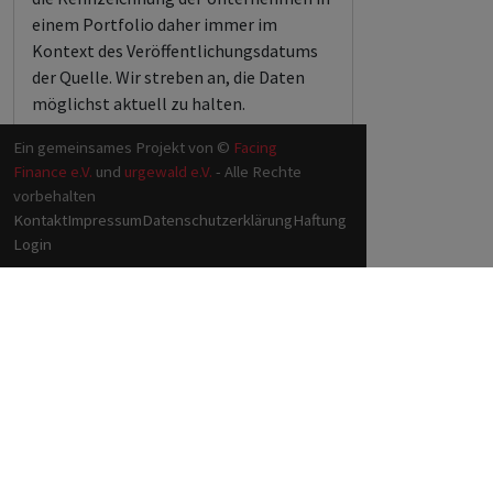
einem Portfolio daher immer im
Kontext des Veröffentlichungsdatums
der Quelle. Wir streben an, die Daten
möglichst aktuell zu halten.
Ein gemeinsames Projekt von ©
Facing
Finance e.V.
und
urgewald e.V.
- Alle Rechte
vorbehalten
Kontakt
Impressum
Datenschutzerklärung
Haftung
Login