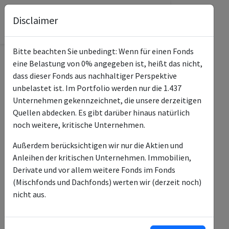
Disclaimer
Bitte beachten Sie unbedingt: Wenn für einen Fonds
eine Belastung von 0% angegeben ist, heißt das nicht,
Informationen zum Unternehmen
dass dieser Fonds aus nachhaltiger Perspektive
unbelastet ist. Im Portfolio werden nur die 1.437
Name
Samsung Electronics Co., Ltd.
Unternehmen gekennzeichnet, die unsere derzeitigen
Quellen abdecken. Es gibt darüber hinaus natürlich
Website
https://www.samsung.com/global/ir/
noch weitere, kritische Unternehmen.
Konflikte
N/A
Außerdem berücksichtigen wir nur die Aktien und
Anleihen der kritischen Unternehmen. Immobilien,
Kurzbeschreibung
Samsung Electronics Co. Ltd. ist ein
Derivate und vor allem weitere Fonds im Fonds
in Korea ansässiges Unternehmen,
(Mischfonds und Dachfonds) werten wir (derzeit noch)
das sich hauptsächlich mit der
nicht aus.
Herstellung und dem Vertrieb von
elektronischen Produkten
beschäftigt.