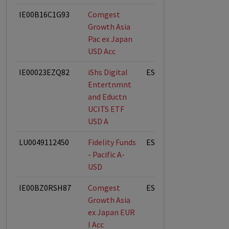
IE00B16C1G93
Comgest
Growth Asia
Pac ex Japan
USD Acc
IE00023EZQ82
iShs Digital
ESG-Fonds
Entertnmnt
and Eductn
UCITS ETF
USD A
LU0049112450
Fidelity Funds
ESG-Fonds
- Pacific A-
USD
IE00BZ0RSH87
Comgest
ESG-Fonds
Growth Asia
ex Japan EUR
I Acc