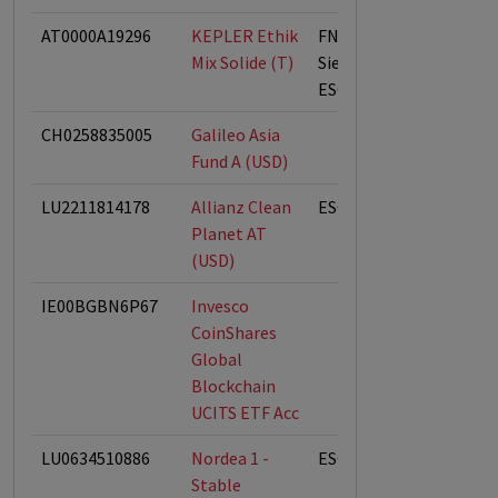
AT0000A19296
KEPLER Ethik
FNG
Mix Solide (T)
Siegelfonds,
ESG-Fonds
CH0258835005
Galileo Asia
Fund A (USD)
LU2211814178
Allianz Clean
ESG-Fonds
Planet AT
(USD)
IE00BGBN6P67
Invesco
CoinShares
Global
Blockchain
UCITS ETF Acc
LU0634510886
Nordea 1 -
ESG-Fonds
Stable