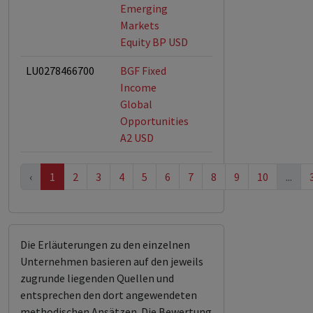
Emerging
Markets
Equity BP USD
LU0278466700
BGF Fixed
Income
Global
Opportunities
A2 USD
‹
1
2
3
4
5
6
7
8
9
10
...
Die Erläuterungen zu den einzelnen
Unternehmen basieren auf den jeweils
zugrunde liegenden Quellen und
entsprechen den dort angewendeten
methodischen Ansätzen. Die Bewertung