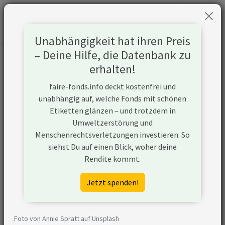
Unabhängigkeit hat ihren Preis
– Deine Hilfe, die Datenbank zu
Informationen zum Unternehmen
erhalten!
faire-fonds.info deckt kostenfrei und
Name
Samsung Electronics Co., Ltd.
unabhängig auf, welche Fonds mit schönen
Etiketten glänzen – und trotzdem in
Website
https://www.samsung.com/global/ir/
Umweltzerstörung und
Menschenrechtsverletzungen investieren. So
Konflikte
N/A
siehst Du auf einen Blick, woher deine
Kurzbeschreibung
Samsung Electronics Co. Ltd. ist ein
Rendite kommt.
in Korea ansässiges Unternehmen,
das sich hauptsächlich mit der
Jetzt spenden!
Herstellung und dem Vertrieb von
elektronischen Produkten
beschäftigt.
Foto von Annie Spratt auf Unsplash