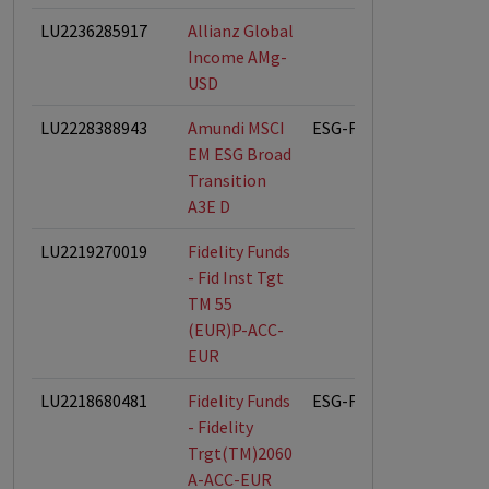
LU2236285917
Allianz Global
Income AMg-
USD
LU2228388943
Amundi MSCI
ESG-Fonds
EM ESG Broad
Transition
A3E D
LU2219270019
Fidelity Funds
- Fid Inst Tgt
TM 55
(EUR)P-ACC-
EUR
LU2218680481
Fidelity Funds
ESG-Fonds
- Fidelity
Trgt(TM)2060
A-ACC-EUR