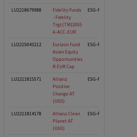
LU2218679988
Fidelity Funds
ESG-Fonds
- Fidelity
Trgt(TM)2055
A-ACC-EUR
LU2215043212
Eurizon Fund
ESG-Fonds
Asian Equity
Opportunities
R EUR Cap
LU2211815571
Allianz
ESG-Fonds
Positive
Change AT
(USD)
LU2211814178
Allianz Clean
ESG-Fonds
Planet AT
(USD)