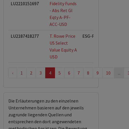
LU2210151697
Fidelity Funds
- Abs Ret Gl
Eqty A-PF-
ACC-USD
LU2187418277
T. Rowe Price
ESG-Fonds
US Select
Value Equity A
USD
‹
1
2
3
4
5
6
7
8
9
10
...
Die Erläuterungen zu den einzelnen
Unternehmen basieren auf den jeweils
zugrunde liegenden Quellen und
entsprechen den dort angewendeten
methodischen Ansätzen. Die Bewertung