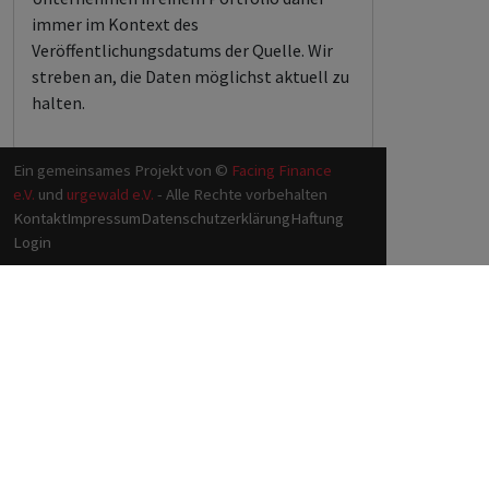
immer im Kontext des
Veröffentlichungsdatums der Quelle. Wir
streben an, die Daten möglichst aktuell zu
halten.
Ein gemeinsames Projekt von ©
Facing Finance
e.V.
und
urgewald e.V.
- Alle Rechte vorbehalten
Kontakt
Impressum
Datenschutzerklärung
Haftung
Login