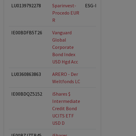
LU0139792278
Sparinvest-
ESG-Fonds
Procedo EUR
R
IE00BDFB5T26
Vanguard
Global
Corporate
Bond Index
USD Hgd Acc
LU0360863863
ARERO - Der
Weltfonds LC
IE00BDQZ5152
iShares $
Intermediate
Credit Bond
UCITS ETF
USD D
IE00B7J7TB45
iShares