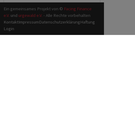
Ein gemeinsames Projekt von ©
Facing Finance
e.V.
und
urgewald e.V.
- Alle Rechte vorbehalten
Kontakt
Impressum
Datenschutzerklärung
Haftung
Login