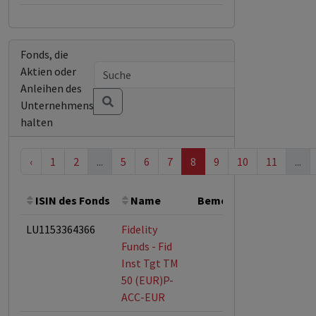
Fonds, die
Aktien oder
Anleihen des
Unternehmens
halten
‹
1
2
...
5
6
7
8
9
10
11
...
ISIN des Fonds
Name
Bemerkung
Gesamt
LU1153364366
Fidelity
Funds - Fid
Inst Tgt TM
50 (EUR)P-
ACC-EUR