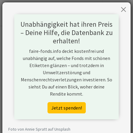
Unabhängigkeit hat ihren Preis
– Deine Hilfe, die Datenbank zu
Informationen zum Unternehmen
erhalten!
faire-fonds.info deckt kostenfrei und
Name
Schlumberger Ltd (SLB)
unabhängig auf, welche Fonds mit schönen
Etiketten glänzen – und trotzdem in
Website
https://www.slb.com
Umweltzerstörung und
Menschenrechtsverletzungen investieren. So
Konflikte
siehst Du auf einen Blick, woher deine
Rendite kommt.
Kurzbeschreibung
Schlumberger Ltd (SLB)
ist ein Unternehmen
Jetzt spenden!
aus den USA, das in der
Öl- und Gasförderung
aktiv ist und
Foto von Annie Spratt auf Unsplash
unkonventionelle