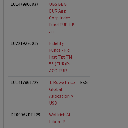
LU1479966837
UBS BBG
EUR Agg
Corp Index
Fund EUR I-B
acc
LU2219270019
Fidelity
Funds - Fid
Inst Tgt TM
55 (EUR)P-
ACC-EUR
LU1417861728
T. Rowe Price
ESG-Fonds
Global
Allocation A
USD
DE000A2DTL29
Wallrich AI
Libero P