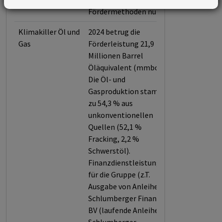
Fördermethoden nutzt.
Klimakiller Öl und
2024 betrug die
Gas
Förderleistung 21,9
Millionen Barrel
Öläquivalent (mmboe).
Die Öl- und
Gasproduktion stammt
zu 54,3 % aus
unkonventionellen
Quellen (52,1 %
Fracking, 2,2 %
Schwerstöl).
Finanzdienstleistungen
für die Gruppe (z.T.
Ausgabe von Anleihen):
Schlumberger Finance
BV (laufende Anleihen),