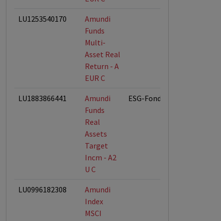
LU1253540170
Amundi
Funds
Multi-
Asset Real
Return - A
EUR C
LU1883866441
Amundi
ESG-Fonds
Funds
Real
Assets
Target
Incm - A2
U C
LU0996182308
Amundi
Index
MSCI