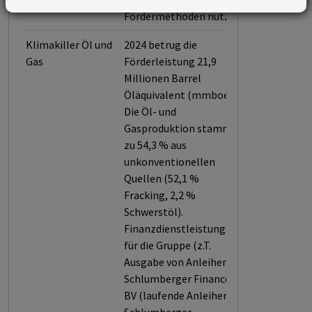
Fördermethoden nutzt.
Klimakiller Öl und
2024 betrug die
Gas
Förderleistung 21,9
Millionen Barrel
Öläquivalent (mmboe).
Die Öl- und
Gasproduktion stammt
zu 54,3 % aus
unkonventionellen
Quellen (52,1 %
Fracking, 2,2 %
Schwerstöl).
Finanzdienstleistungen
für die Gruppe (z.T.
Ausgabe von Anleihen):
Schlumberger Finance
BV (laufende Anleihen),