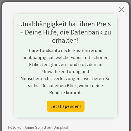
Unabhängigkeit hat ihren Preis
– Deine Hilfe, die Datenbank zu
Informationen zum Unternehmen
erhalten!
faire-fonds.info deckt kostenfrei und
Name
Schlumberger Ltd (SLB)
unabhängig auf, welche Fonds mit schönen
Etiketten glänzen – und trotzdem in
Website
https://www.slb.com
Umweltzerstörung und
Menschenrechtsverletzungen investieren. So
Konflikte
siehst Du auf einen Blick, woher deine
Rendite kommt.
Kurzbeschreibung
Schlumberger Ltd (SLB)
ist ein Unternehmen
Jetzt spenden!
aus den USA, das in der
Öl- und Gasförderung
aktiv ist und
Foto von Annie Spratt auf Unsplash
unkonventionelle