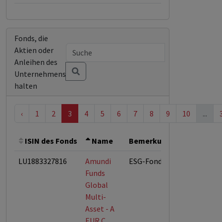
Fonds, die
Aktien oder
Anleihen des
Unternehmens
halten
‹
1
2
3
4
5
6
7
8
9
10
...
ISIN des Fonds
Name
Bemerkung
Gesamthöh
LU1883327816
Amundi
ESG-Fonds
Funds
Global
Multi-
Asset - A
EUR C