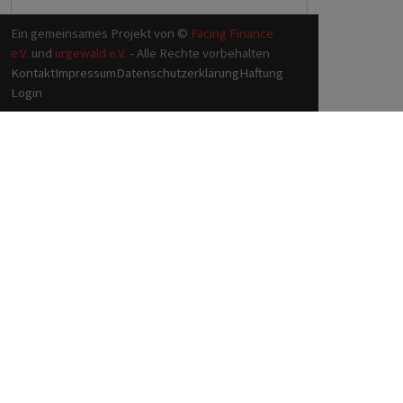
Ein gemeinsames Projekt von ©
Facing Finance
e.V.
und
urgewald e.V.
- Alle Rechte vorbehalten
Kontakt
Impressum
Datenschutzerklärung
Haftung
Login