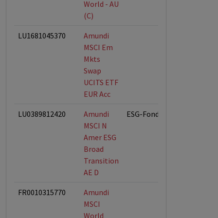
World - AU
(C)
LU1681045370
Amundi
MSCI Em
Mkts
Swap
UCITS ETF
EUR Acc
LU0389812420
Amundi
ESG-Fonds
MSCI N
Amer ESG
Broad
Transition
AE D
FR0010315770
Amundi
MSCI
World