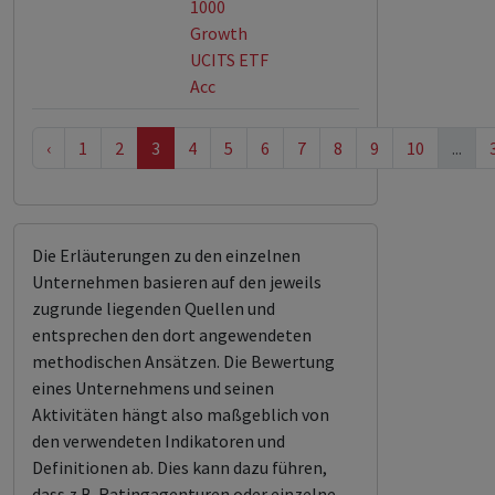
1000
Growth
UCITS ETF
Acc
‹
1
2
3
4
5
6
7
8
9
10
...
Die Erläuterungen zu den einzelnen
Unternehmen basieren auf den jeweils
zugrunde liegenden Quellen und
entsprechen den dort angewendeten
methodischen Ansätzen. Die Bewertung
eines Unternehmens und seinen
Aktivitäten hängt also maßgeblich von
den verwendeten Indikatoren und
Definitionen ab. Dies kann dazu führen,
dass z.B. Ratingagenturen oder einzelne