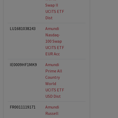
Swap II
UCITS ETF
Dist
LU1681038243
Amundi
Nasdaq-
100 Swap
UCITS ETF
EUR Acc
IE0009HF1MK9
Amundi
Prime All
Country
World
UCITS ETF
USD Dist
FR0011119171
Amundi
Russell