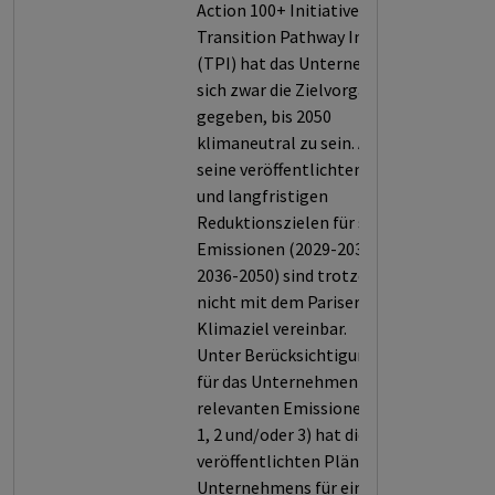
Action 100+ Initiative bzw. der
Transition Pathway Initiative
(TPI) hat das Unternehmen
sich zwar die Zielvorgabe
gegeben, bis 2050
klimaneutral zu sein. Aber
seine veröffentlichten mittel-
und langfristigen
Reduktionszielen für seine
Emissionen (2029-2035 bzw.
2036-2050) sind trotzdem
nicht mit dem Pariser
Klimaziel vereinbar.
Unter Berücksichtigung der
für das Unternehmen
relevanten Emissionen (Scope
1, 2 und/oder 3) hat die TPI die
veröffentlichten Pläne des
Unternehmens für einen