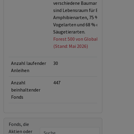
verschiedene Baumarten und
sind Lebensraum für 80 % der
Amphibienarten, 75 % der
Vogelarten und 68 % der
Säugetierarten.
Forest 500 von Global Canopy
(Stand: Mai 2026)
Anzahl laufender
30
Anleihen
Anzahl
447
beinhaltender
Fonds
Fonds, die
Aktien oder