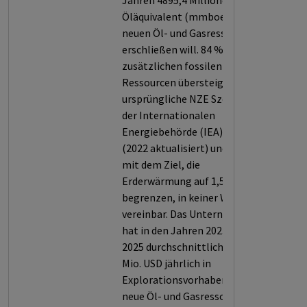
Jahren 4895,4 Millionen Barrel
Öläquivalent (mmboe) an
neuen Öl- und Gasressourcen
erschließen will. 84 % dieser
zusätzlichen fossilen
Ressourcen übersteigen das
ursprüngliche NZE Szenario
der Internationalen
Energiebehörde (IEA) von 2021
(2022 aktualisiert) und sind
mit dem Ziel, die
Erderwärmung auf 1,5° C zu
begrenzen, in keiner Weise
vereinbar. Das Unternehmen
hat in den Jahren 2023 bis
2025 durchschnittlich 2239,2
Mio. USD jährlich in
Explorationsvorhaben für
neue Öl- und Gasressourcen