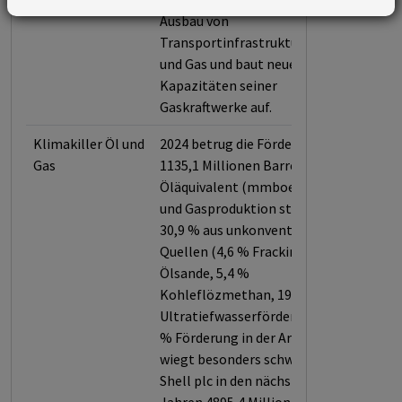
Ausbau von
Transportinfrastruktur für Öl
und Gas und baut neue
Kapazitäten seiner
Gaskraftwerke auf.
Klimakiller Öl und
2024 betrug die Förderleistung
Gas
1135,1 Millionen Barrel
Öläquivalent (mmboe). Die Öl-
und Gasproduktion stammt zu
30,9 % aus unkonventionellen
Quellen (4,6 % Fracking, 1 %
Ölsande, 5,4 %
Kohleflözmethan, 19,1 %
Ultratiefwasserförderung, 0,8
% Förderung in der Arktis). Es
wiegt besonders schwer, dass
Shell plc in den nächsten