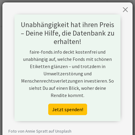
Unabhängigkeit hat ihren Preis
– Deine Hilfe, die Datenbank zu
Informationen zum Unternehmen
erhalten!
faire-fonds.info deckt kostenfrei und
Name
Shell plc
unabhängig auf, welche Fonds mit schönen
Etiketten glänzen – und trotzdem in
Website
https://www.shell.com
Umweltzerstörung und
Menschenrechtsverletzungen investieren. So
Konflikte
siehst Du auf einen Blick, woher deine
Rendite kommt.
Kurzbeschreibung
Shell plc ist ein Unternehmen
aus Großbritannien, das in der
Jetzt spenden!
Öl- und Gasförderung aktiv ist
und unkonventionelle
Fördermethoden nutzt.
Foto von Annie Spratt auf Unsplash
Zudem plant Shell plc den