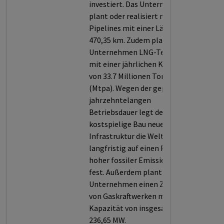
investiert. Das Unternehmen
plant oder realisiert neue
Pipelines mit einer Länge von
470,35 km. Zudem plant das
Unternehmen LNG-Terminals
mit einer jährlichen Kapazität
von 33.7 Millionen Tonnen
(Mtpa). Wegen der geplanten
jahrzehntelangen
Betriebsdauer legt der
kostspielige Bau neuer
Infrastruktur die Welt auch
langfristig auf einen Pfad
hoher fossiler Emissionen
fest. Außerdem plant das
Unternehmen einen Zubau
von Gaskraftwerken mit einer
Kapazität von insgesamt
236,65 MW.