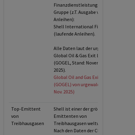
Finanzdienstleistungen für die
Gruppe (z.T. Ausgabe von
Anleihen):
Shell International Finance BV
(laufende Anleihen).
Alle Daten laut der urgewald
Global Oil & Gas Exit List
(GOGEL, Stand: November
2025).
Global Oil and Gas Exit List
(GOGEL) von urgewald (Stand:
Nov. 2025)
Top-Emittent
Shell ist einer der größten
von
Emittenten von
Treibhausgasen
Treibhausgasen weltweit.
Nach den Daten der Climate