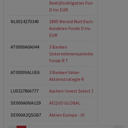
Bedrijfsobligaties Fonds
D Inc EUR
NL0014270340
1895 Wereld Multifactor
ESG-Fonds
Aandelen Fonds D Inc
EUR
AT0000A0A044
3 Banken
Unternehmensanleihen-
Fonds R T
AT0000VALUE6
3 Banken Value-
Aktienstrategie R
LU0327866777
Aachen-Invest Select 1
DE000A0NAU29
AEQUO GLOBAL
DE000A2QSGB7
Aktien Europa - UI