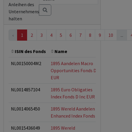
Anleihen des
Unternehmens
halten
‹
1
2
3
4
5
6
7
8
9
10
...
ISIN des Fonds
Name
Bemerkung
NL00150004M2
1895 Aandelen Macro
ESG-Fonds
Opportunities Fonds D
EUR
NL0014857104
1895 Euro Obligaties
ESG-Fonds
Index Fonds D Inc EUR
NL0014065450
1895 Wereld Aandelen
ESG-Fonds
Enhanced Index Fonds D
NL0015436049
1895 Wereld
ESG-Fonds