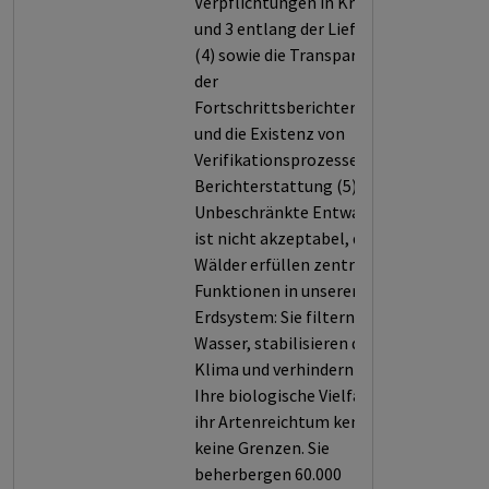
Verpflichtungen in Kriterium 2
und 3 entlang der Lieferkette
(4) sowie die Transparenz bei
der
Fortschrittsberichterstattung
und die Existenz von
Verifikationsprozessen dieser
Berichterstattung (5).
Unbeschränkte Entwaldung
ist nicht akzeptabel, denn
Wälder erfüllen zentrale
Funktionen in unserem
Erdsystem: Sie filtern Luft und
Wasser, stabilisieren das
Klima und verhindern Erosion.
Ihre biologische Vielfalt und
ihr Artenreichtum kennen
keine Grenzen. Sie
beherbergen 60.000