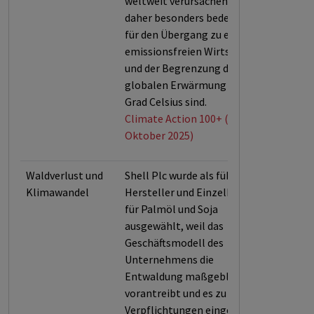
weltweit verursachen und
daher besonders bedeutsam
für den Übergang zu einer
emissionsfreien Wirtschaft
und der Begrenzung der
globalen Erwärmung um 1,5
Grad Celsius sind.
Climate Action 100+ (Stand:
Oktober 2025)
Waldverlust und
Shell Plc wurde als führender
Klimawandel
Hersteller und Einzelhändler
für Palmöl und Soja
ausgewählt, weil das
Geschäftsmodell des
Unternehmens die
Entwaldung maßgeblich
vorantreibt und es zu geringe
Verpflichtungen eingeht, um