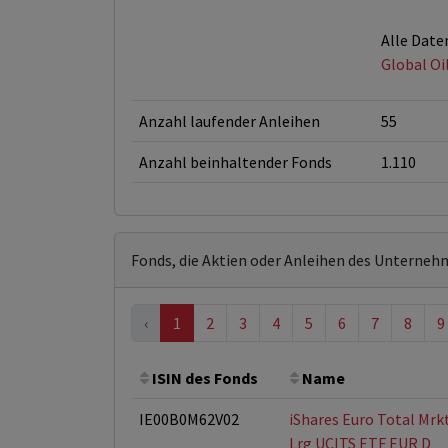
Alle Date
Global Oi
Anzahl laufender Anleihen
55
Anzahl beinhaltender Fonds
1.110
Fonds, die Aktien oder Anleihen des Unterneh
‹
1
2
3
4
5
6
7
8
9
ISIN des Fonds
Name
IE00B0M62V02
iShares Euro Total Mrk
Lrg UCITS ETF EUR D