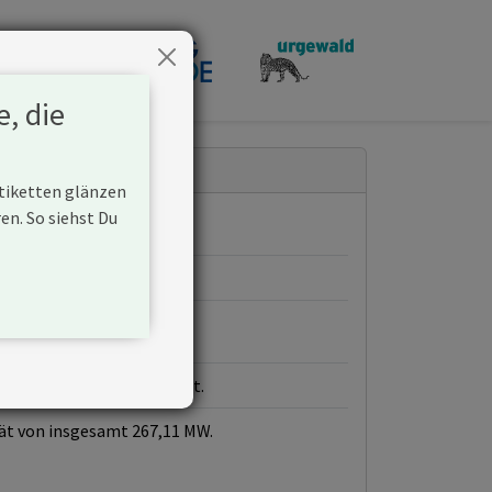
penden
e, die
Etiketten glänzen
n. So siehst Du
iner Gaskraftwerke aufbaut.
ät von insgesamt 267,11 MW.