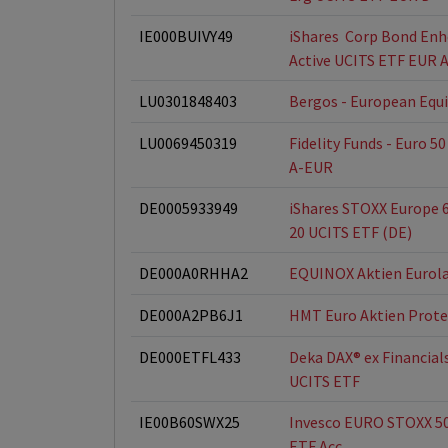
IE000BUIVY49
iShares  Corp Bond En
Active UCITS ETF EUR 
LU0301848403
Bergos - European Equi
LU0069450319
Fidelity Funds - Euro 50
A-EUR
DE0005933949
iShares STOXX Europe 
20 UCITS ETF (DE)
DE000A0RHHA2
EQUINOX Aktien Eurol
DE000A2PB6J1
HMT Euro Aktien Prote
DE000ETFL433
Deka DAX® ex Financial
UCITS ETF
IE00B60SWX25
Invesco EURO STOXX 5
ETF Acc