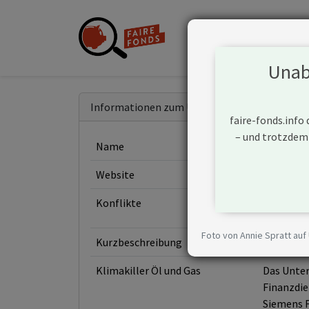
Unabh
Informationen zum Unternehmen
faire-fonds.info
– und trotzdem
Name
Siemens 
Website
https://
Konflikte
Foto von Annie Spratt auf
Kurzbeschreibung
Siemens A
Klimakiller Öl und Gas
Das Unter
Finanzdie
Siemens F