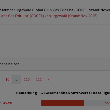
n laut der urgewald Global Oil & Gas Exit List (GOGEL, Stand: Nov
l and Gas Exit List (GOGEL) von urgewald (Stand: Nov. 2025)
mens halten
10
...
110
111
›
Bemerkung
Gesamthöhe kontroverser Beteilig
t Grwth
55