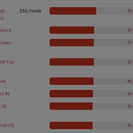
hcd
ESG-Fonds
49
Acc
ties A
47
 Index
47
600 Top
47
and
46
ct 90
46
s 30
46
0 UCITS
46