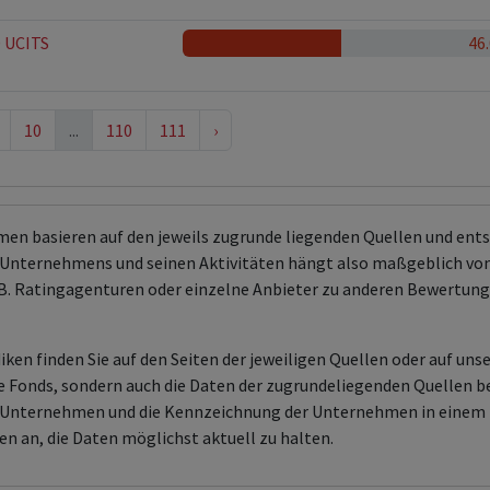
0 UCITS
46
10
...
110
111
›
men basieren auf den jeweils zugrunde liegenden Quellen und en
Unternehmens und seinen Aktivitäten hängt also maßgeblich von
 z.B. Ratingagenturen oder einzelne Anbieter zu anderen Bewert
ken finden Sie auf den Seiten der jeweiligen Quellen oder auf uns
aire Fonds, sondern auch die Daten der zugrundeliegenden Quelle
en Unternehmen und die Kennzeichnung der Unternehmen in einem 
en an, die Daten möglichst aktuell zu halten.