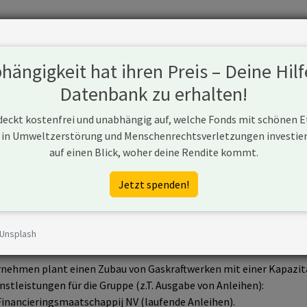
Fonds
Unternehmen
Hintergrund
Methodik
Blog
S
ängigkeit hat ihren Preis – Deine Hilf
Datenbank zu erhalten!
 deckt kostenfrei und unabhängig auf, welche Fonds mit schönen 
 in Umweltzerstörung und Menschenrechtsverletzungen investiere
AG
auf einen Blick, woher deine Rendite kommt.
www.siemens.com
Jetzt spenden!
 Unsplash
G ist ein Unternehmen aus Deutschland, das neue Kapazitäten se
nehmen plant einen Zubau von Gaskraftwerken mit einer Kapazit
nstleistungen für die Gruppe (z.T. Ausgabe von Anleihen):
inancieringsmaatschappij NV (laufende Anleihen).