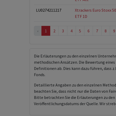
LU0274211217
Xtrackers Euro Stoxx 5
ETF 1D
‹
1
2
3
4
5
6
7
8
9
Die Erläuterungen zu den einzelnen Unterneh
methodischen Ansätzen. Die Bewertung eines 
Definitionen ab. Dies kann dazu führen, dass
Fonds.
Detaillierte Angaben zu den einzelnen Methodi
beachten Sie, dass nicht nur die Daten von F
Bitte betrachten Sie die Erläuterungen zu d
Veröffentlichungsdatums der Quelle. Wir streb