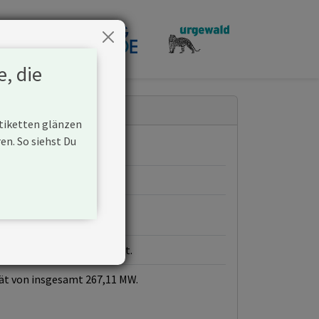
penden
e, die
Etiketten glänzen
n. So siehst Du
iner Gaskraftwerke aufbaut.
ät von insgesamt 267,11 MW.