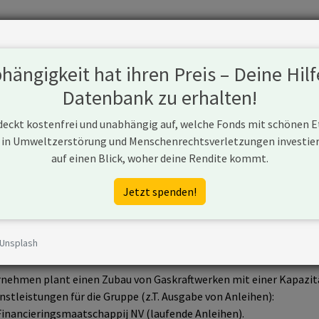
Fonds
Unternehmen
Hintergrund
Methodik
Blog
S
ängigkeit hat ihren Preis – Deine Hilf
Datenbank zu erhalten!
 deckt kostenfrei und unabhängig auf, welche Fonds mit schönen 
 in Umweltzerstörung und Menschenrechtsverletzungen investiere
AG
auf einen Blick, woher deine Rendite kommt.
www.siemens.com
Jetzt spenden!
 Unsplash
G ist ein Unternehmen aus Deutschland, das neue Kapazitäten se
nehmen plant einen Zubau von Gaskraftwerken mit einer Kapazit
nstleistungen für die Gruppe (z.T. Ausgabe von Anleihen):
inancieringsmaatschappij NV (laufende Anleihen).