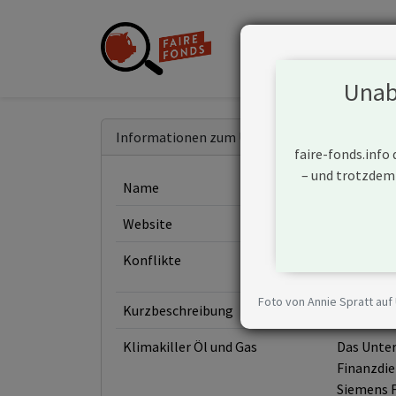
Unabh
Informationen zum Unternehmen
faire-fonds.info
– und trotzdem
Name
Siemens 
Website
https://
Konflikte
Foto von Annie Spratt auf
Kurzbeschreibung
Siemens A
Klimakiller Öl und Gas
Das Unter
Finanzdie
Siemens F