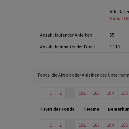
Alle Date
Global Oi
Anzahl laufender Anleihen
55
Anzahl beinhaltender Fonds
1.110
Fonds, die Aktien oder Anleihen des Unterneh
‹
1
2
...
102
103
104
105
ISIN des Fonds
Name
Bemerku
‹
1
2
...
102
103
104
105