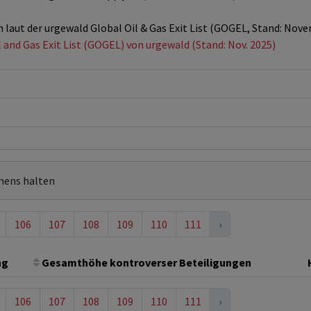
n laut der urgewald Global Oil & Gas Exit List (GOGEL, Stand: Nov
l and Gas Exit List (GOGEL) von urgewald (Stand: Nov. 2025)
mens halten
106
107
108
109
110
111
›
ng
Gesamthöhe kontroverser Beteiligungen
106
107
108
109
110
111
›