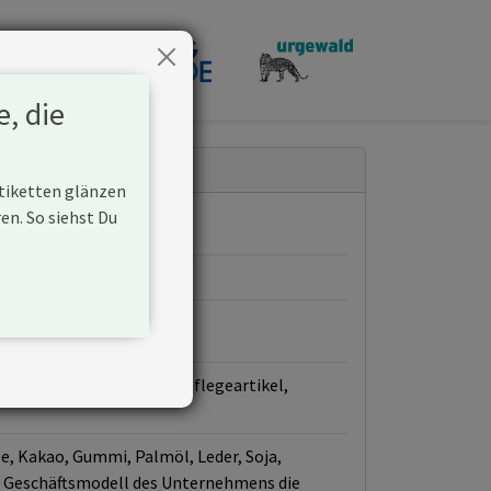
penden
e, die
Etiketten glänzen
n. So siehst Du
as Lebensmittel, Körperpflegeartikel,
ee, Kakao, Gummi, Palmöl, Leder, Soja,
das Geschäftsmodell des Unternehmens die