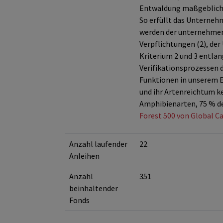
Entwaldung maßgeblich v
So erfüllt das Unterneh
werden der unternehmens
Verpflichtungen (2), de
Kriterium 2 und 3 entlan
Verifikationsprozessen 
Funktionen in unserem Er
und ihr Artenreichtum k
Amphibienarten, 75 % de
Forest 500 von Global Ca
Anzahl laufender
22
Anleihen
Anzahl
351
beinhaltender
Fonds