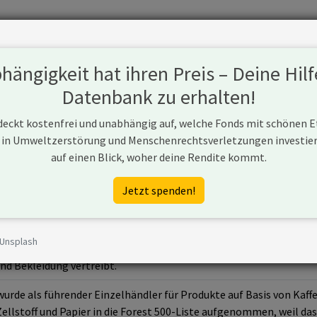
Fonds
Unternehmen
Hintergrund
Methodik
Blog
S
ängigkeit hat ihren Preis – Deine Hilf
Datenbank zu erhalten!
 deckt kostenfrei und unabhängig auf, welche Fonds mit schönen 
 in Umweltzerstörung und Menschenrechtsverletzungen investiere
auf einen Blick, woher deine Rendite kommt.
t.com/
Jetzt spenden!
 Unsplash
ist ein führendes US-amerikanisches Einzelhandelsunternehmen d
nd Bekleidung vertreibt.
urde als führender Einzelhändler für Produkte auf Basis von Kaff
 Zellstoff und Papier in die Forest 500-Liste aufgenommen, weil 