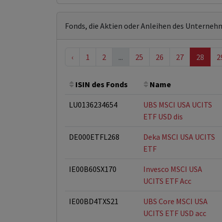
Fonds, die Aktien oder Anleihen des Unterneh
‹
1
2
...
25
26
27
28
2
ISIN des Fonds
Name
LU0136234654
UBS MSCI USA UCITS
ETF USD dis
DE000ETFL268
Deka MSCI USA UCITS
ETF
IE00B60SX170
Invesco MSCI USA
UCITS ETF Acc
IE00BD4TXS21
UBS Core MSCI USA
UCITS ETF USD acc