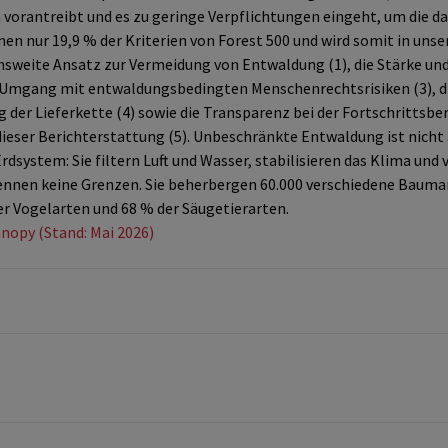
orantreibt und es zu geringe Verpflichtungen eingeht, um die da
men nur 19,9 % der Kriterien von Forest 500 und wird somit in 
weite Ansatz zur Vermeidung von Entwaldung (1), die Stärke un
r Umgang mit entwaldungsbedingten Menschenrechtsrisiken (3), d
g der Lieferkette (4) sowie die Transparenz bei der Fortschrittsbe
dieser Berichterstattung (5). Unbeschränkte Entwaldung ist nicht
dsystem: Sie filtern Luft und Wasser, stabilisieren das Klima und v
ennen keine Grenzen. Sie beherbergen 60.000 verschiedene Bauma
r Vogelarten und 68 % der Säugetierarten.
nopy (Stand: Mai 2026)