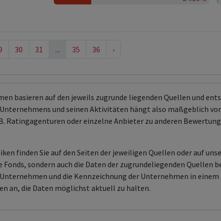
9
30
31
...
35
36
›
men basieren auf den jeweils zugrunde liegenden Quellen und en
Unternehmens und seinen Aktivitäten hängt also maßgeblich von
 z.B. Ratingagenturen oder einzelne Anbieter zu anderen Bewert
ken finden Sie auf den Seiten der jeweiligen Quellen oder auf uns
aire Fonds, sondern auch die Daten der zugrundeliegenden Quelle
en Unternehmen und die Kennzeichnung der Unternehmen in einem 
en an, die Daten möglichst aktuell zu halten.