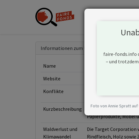
Unabh
Informationen zum Unternehmen
faire-fonds.info
– und trotzdem
Name
Target Corporation
Website
https://corporate.targe
Konflikte
Foto von Annie Spratt auf
Kurzbeschreibung
Die Target Corporation 
Papierprodukte, Möbel u
Waldverlust und
Die Target Corporation w
Klimawandel
Rindfleisch, Holz sowie