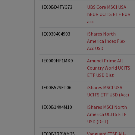
IE00BD4TYG73
UBS Core MSCI USA
hEUR UCITS ETF EUR
acc
IE0030404903
iShares North
America Index Flex
Acc USD
IE0009HF1MK9
Amundi Prime All
Country World UCITS
ETF USD Dist
IE00B52SFT06
iShares MSCI USA
UCITS ETF USD (Acc)
IE00B14X4M10
iShares MSCI North
America UCITS ETF
USD (Dist)
IE00B3RBWM25
Vanguard FTSE All-