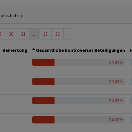
mens halten
9
30
31
...
35
36
›
Bemerkung
Gesamthöhe kontroverser Beteiligungen
H
24.01%
24.02%
24.02%
24.02%