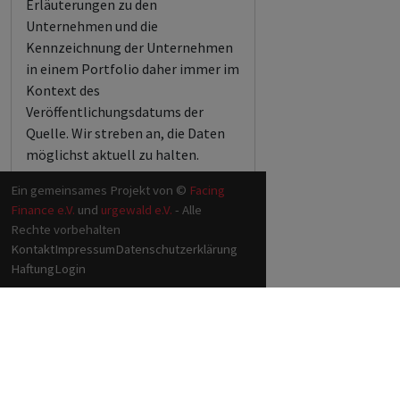
Erläuterungen zu den
Unternehmen und die
Kennzeichnung der Unternehmen
in einem Portfolio daher immer im
Kontext des
Veröffentlichungsdatums der
Quelle. Wir streben an, die Daten
möglichst aktuell zu halten.
Ein gemeinsames Projekt von ©
Facing
Finance e.V.
und
urgewald e.V.
- Alle
Rechte vorbehalten
Kontakt
Impressum
Datenschutzerklärung
Haftung
Login