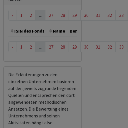
‹
1
2
...
27
28
29
30
31
32
33
ISIN des Fonds
Name
Bemerkung
Gesamthöhe 
‹
1
2
...
27
28
29
30
31
32
33
Die Erläuterungen zu den
einzelnen Unternehmen basieren
auf den jeweils zugrunde liegenden
Quellen und entsprechen den dort
angewendeten methodischen
Ansätzen. Die Bewertung eines
Unternehmens und seinen
Aktivitäten hängt also