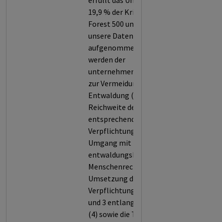
erfüllt das Unternehmen nur
19,9 % der Kriterien von
Forest 500 und wird somit in
unsere Datenbank
aufgenommen. Bewertet
werden der
unternehmensweite Ansatz
zur Vermeidung von
Entwaldung (1), die Stärke und
Reichweite der
entsprechenden
Verpflichtungen (2), der
Umgang mit
entwaldungsbedingten
Menschenrechtsrisiken (3), die
Umsetzung der
Verpflichtungen in Kriterium 2
und 3 entlang der Lieferkette
(4) sowie die Transparenz bei