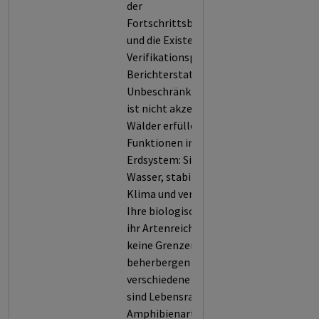
der
Fortschrittsberichterstattung
und die Existenz von
Verifikationsprozessen dieser
Berichterstattung (5).
Unbeschränkte Entwaldung
ist nicht akzeptabel, denn
Wälder erfüllen zentrale
Funktionen in unserem
Erdsystem: Sie filtern Luft und
Wasser, stabilisieren das
Klima und verhindern Erosion.
Ihre biologische Vielfalt und
ihr Artenreichtum kennen
keine Grenzen. Sie
beherbergen 60.000
verschiedene Baumarten und
sind Lebensraum für 80 % der
Amphibienarten, 75 % der