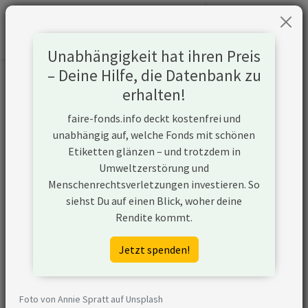
Unabhängigkeit hat ihren Preis
– Deine Hilfe, die Datenbank zu
Informationen zum Unternehmen
erhalten!
faire-fonds.info deckt kostenfrei und
Name
Target Corporation
unabhängig auf, welche Fonds mit schönen
Etiketten glänzen – und trotzdem in
Website
https://corporate.target.com/
Umweltzerstörung und
Menschenrechtsverletzungen investieren. So
Konflikte
siehst Du auf einen Blick, woher deine
Rendite kommt.
Kurzbeschreibung
Die Target Corporation ist ein
führendes US-amerikanisches
Jetzt spenden!
Einzelhandelsunternehmen
das Lebensmittel,
Körperpflegeartikel,
Foto von Annie Spratt auf Unsplash
Papierprodukte, Möbel und