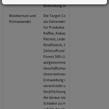
Bekleidung vertreibt.
Waldverlust und
Die Target Corporation wurde
Klimawandel
als führender Einzelhändler
für Produkte auf Basis von
Kaffee, Kakao, Gummi,
Palmöl, Leder, Soja,
Rindfleisch, Holz sowie
Zellstoff und Papier in die
Forest 500-Liste
aufgenommen, weil das
Geschäftsmodell des
Unternehmens die
Entwaldung maßgeblich
vorantreibt und es zu geringe
Verpflichtungen eingeht, um
die daraus resultierenden
Schäden zu minimieren. So