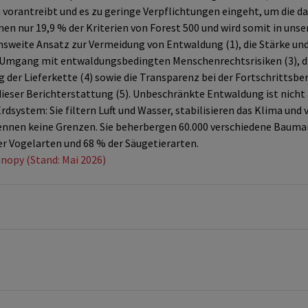
orantreibt und es zu geringe Verpflichtungen eingeht, um die da
men nur 19,9 % der Kriterien von Forest 500 und wird somit in 
weite Ansatz zur Vermeidung von Entwaldung (1), die Stärke un
r Umgang mit entwaldungsbedingten Menschenrechtsrisiken (3), d
g der Lieferkette (4) sowie die Transparenz bei der Fortschrittsbe
dieser Berichterstattung (5). Unbeschränkte Entwaldung ist nicht
dsystem: Sie filtern Luft und Wasser, stabilisieren das Klima und v
ennen keine Grenzen. Sie beherbergen 60.000 verschiedene Bauma
r Vogelarten und 68 % der Säugetierarten.
nopy (Stand: Mai 2026)