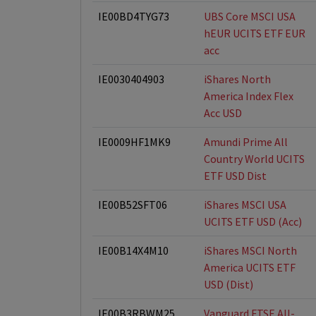
IE00BD4TYG73
UBS Core MSCI USA
hEUR UCITS ETF EUR
acc
IE0030404903
iShares North
America Index Flex
Acc USD
IE0009HF1MK9
Amundi Prime All
Country World UCITS
ETF USD Dist
IE00B52SFT06
iShares MSCI USA
UCITS ETF USD (Acc)
IE00B14X4M10
iShares MSCI North
America UCITS ETF
USD (Dist)
IE00B3RBWM25
Vanguard FTSE All-