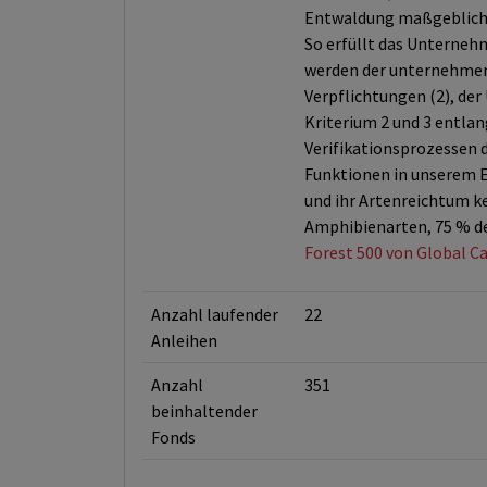
Entwaldung maßgeblich v
So erfüllt das Unterneh
werden der unternehmens
Verpflichtungen (2), de
Kriterium 2 und 3 entlan
Verifikationsprozessen 
Funktionen in unserem Er
und ihr Artenreichtum k
Amphibienarten, 75 % de
Forest 500 von Global Ca
Anzahl laufender
22
Anleihen
Anzahl
351
beinhaltender
Fonds