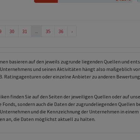
9
30
31
...
35
36
›
men basieren auf den jeweils zugrunde liegenden Quellen und en
Unternehmens und seinen Aktivitäten hängt also maßgeblich von
 z.B. Ratingagenturen oder einzelne Anbieter zu anderen Bewert
ken finden Sie auf den Seiten der jeweiligen Quellen oder auf uns
aire Fonds, sondern auch die Daten der zugrundeliegenden Quelle
en Unternehmen und die Kennzeichnung der Unternehmen in einem 
en an, die Daten möglichst aktuell zu halten.