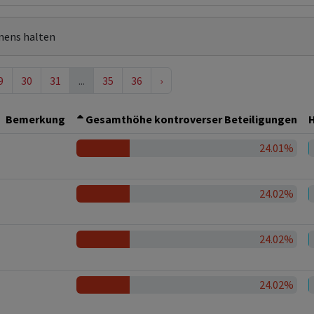
mens halten
9
30
31
...
35
36
›
Bemerkung
Gesamthöhe kontroverser Beteiligungen
H
24.01%
24.02%
24.02%
24.02%