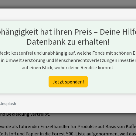
Fonds
Unternehmen
Hintergrund
Methodik
Blog
S
ängigkeit hat ihren Preis – Deine Hilf
Datenbank zu erhalten!
 deckt kostenfrei und unabhängig auf, welche Fonds mit schönen 
 in Umweltzerstörung und Menschenrechtsverletzungen investiere
auf einen Blick, woher deine Rendite kommt.
t.com/
Jetzt spenden!
 Unsplash
ist ein führendes US-amerikanisches Einzelhandelsunternehmen d
nd Bekleidung vertreibt.
urde als führender Einzelhändler für Produkte auf Basis von Kaff
 Zellstoff und Papier in die Forest 500-Liste aufgenommen, weil 