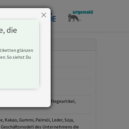
penden
e, die
Etiketten glänzen
n. So siehst Du
as Lebensmittel, Körperpflegeartikel,
ee, Kakao, Gummi, Palmöl, Leder, Soja,
das Geschäftsmodell des Unternehmens die