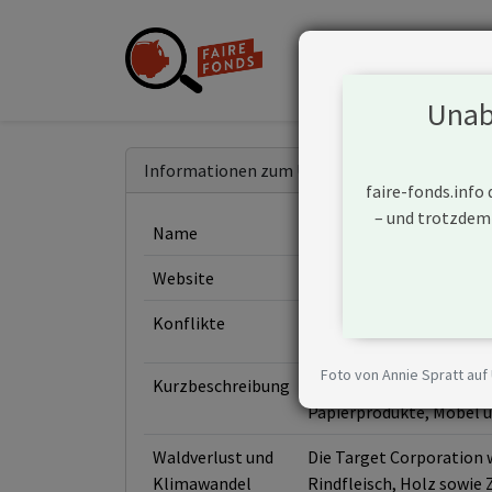
Unabh
Informationen zum Unternehmen
faire-fonds.info
– und trotzdem
Name
Target Corporation
Website
https://corporate.targe
Konflikte
Foto von Annie Spratt auf
Kurzbeschreibung
Die Target Corporation 
Papierprodukte, Möbel u
Waldverlust und
Die Target Corporation w
Klimawandel
Rindfleisch, Holz sowie