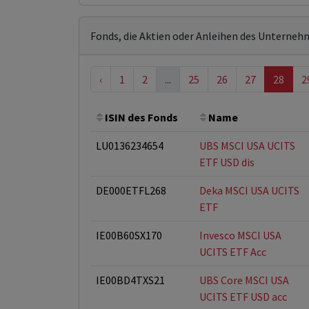
Fonds, die Aktien oder Anleihen des Unterneh
‹
1
2
...
25
26
27
28
2
ISIN des Fonds
Name
LU0136234654
UBS MSCI USA UCITS
ETF USD dis
DE000ETFL268
Deka MSCI USA UCITS
ETF
IE00B60SX170
Invesco MSCI USA
UCITS ETF Acc
IE00BD4TXS21
UBS Core MSCI USA
UCITS ETF USD acc