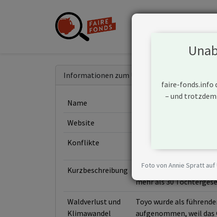
Unabh
Informationen zum Unternehmen
faire-fonds.info
– und trotzdem
Name
Toyo Suisan Kaisha Ltd.
Website
https://www.maruchan.co
Konflikte
Foto von Annie Spratt auf
Kurzbeschreibung
Toyo Suisan Kaisha Ltd.
mehr als 30 Tochtergese
Waldverlust und
Toyo wurde als führender
Klimawandel
aufgenommen, weil das 