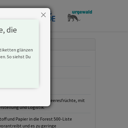
penden
e, die
Etiketten glänzen
n. So siehst Du
rt auf Nudelprodukte und Meeresfrüchte, mit
stellung und Logistik.
off und Papier in die Forest 500-Liste
rantreibt und es zu geringe