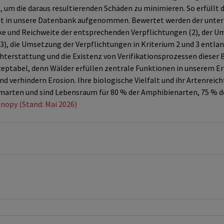
 um die daraus resultierenden Schäden zu minimieren. So erfüllt 
mit in unsere Datenbank aufgenommen. Bewertet werden der unt
rke und Reichweite der entsprechenden Verpflichtungen (2), der
), die Umsetzung der Verpflichtungen in Kriterium 2 und 3 entlan
chterstattung und die Existenz von Verifikationsprozessen dieser
eptabel, denn Wälder erfüllen zentrale Funktionen in unserem Erd
und verhindern Erosion. Ihre biologische Vielfalt und ihr Artenre
marten und sind Lebensraum für 80 % der Amphibienarten, 75 % de
nopy (Stand: Mai 2026)