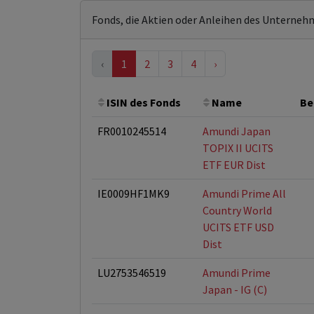
Fonds, die Aktien oder Anleihen des Unterneh
‹
1
2
3
4
›
ISIN des Fonds
Name
Be
FR0010245514
Amundi Japan
TOPIX II UCITS
ETF EUR Dist
IE0009HF1MK9
Amundi Prime All
Country World
UCITS ETF USD
Dist
LU2753546519
Amundi Prime
Japan - IG (C)