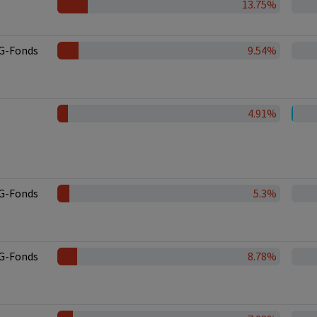
13.75%
G-Fonds
9.54%
4.91%
G-Fonds
5.3%
G-Fonds
8.78%