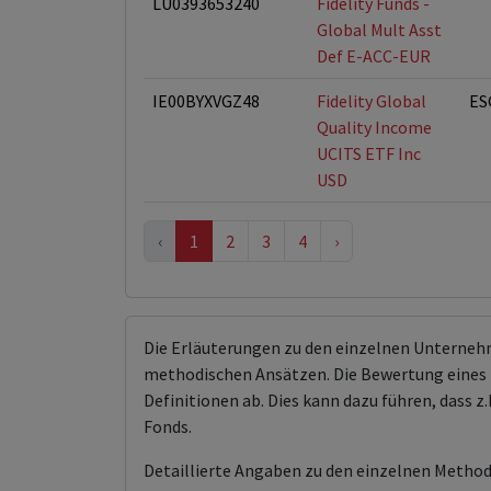
LU0393653240
Fidelity Funds -
Global Mult Asst
Def E-ACC-EUR
IE00BYXVGZ48
Fidelity Global
ES
Quality Income
UCITS ETF Inc
USD
‹
1
2
3
4
›
Die Erläuterungen zu den einzelnen Unterneh
methodischen Ansätzen. Die Bewertung eines 
Definitionen ab. Dies kann dazu führen, dass
Fonds.
Detaillierte Angaben zu den einzelnen Methodi