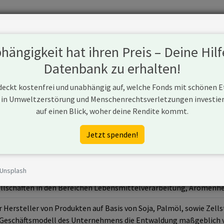
Fonds
Unternehmen
Hintergrund
Methodik
Blog
S
ängigkeit hat ihren Preis – Deine Hilf
Datenbank zu erhalten!
 deckt kostenfrei und unabhängig auf, welche Fonds mit schönen 
 in Umweltzerstörung und Menschenrechtsverletzungen investiere
auf einen Blick, woher deine Rendite kommt.
.jp/en/ir/
Jetzt spenden!
 Unsplash
 (Toyo) ist ein japanisches Lebensmittelunternehmen, spezialisie
llschaften in den Bereichen Lebensmittelverarbeitung, Aromenher
 Hersteller von Produkten auf Basis von Soja, Palmöl, sowie Zellst
Geschäftsmodell des Unternehmens die Entwaldung maßgeblich vo