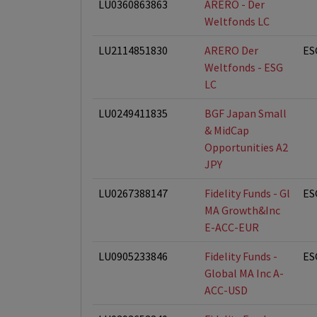
LU0360863863
ARERO - Der
Weltfonds LC
LU2114851830
ARERO Der
ES
Weltfonds - ESG
LC
LU0249411835
BGF Japan Small
& MidCap
Opportunities A2
JPY
LU0267388147
Fidelity Funds - Gl
ES
MA Growth&Inc
E-ACC-EUR
LU0905233846
Fidelity Funds -
ES
Global MA Inc A-
ACC-USD