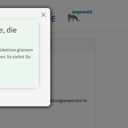
penden
e, die
Etiketten glänzen
n. So siehst Du
ften bzw. Konsortien an Rüstungsexporten in