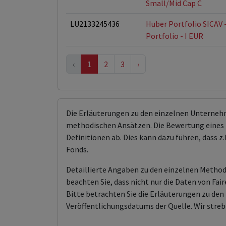
Small/Mid Cap C
LU2133245436
Huber Portfolio SICAV 
Portfolio - I EUR
‹
1
2
3
›
Die Erläuterungen zu den einzelnen Unterneh
methodischen Ansätzen. Die Bewertung eines 
Definitionen ab. Dies kann dazu führen, dass
Fonds.
Detaillierte Angaben zu den einzelnen Methodi
beachten Sie, dass nicht nur die Daten von F
Bitte betrachten Sie die Erläuterungen zu d
Veröffentlichungsdatums der Quelle. Wir streb