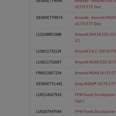
DE000ETF9090
Amundi - Amundi DAX 50
UCITS ETF Dist
DE000ETF9074
Amundi - Amundi MDAX 
UCITS ETF Dist
LU2240851688
Amundi DAX 50 ESG UC
(C)
LU2611732129
Amundi F.A.Z. 100 UCITS
LU2611731667
Amundi MDAX ESG UCIT
FR0011857234
Amundi MDAX UCITS ET
DE000ETFL441
Deka MDAX® UCITS ETF
LU0124167924
FPM Funds Stockpicker
Cap C
LU0207947044
FPM Funds Stockpicke