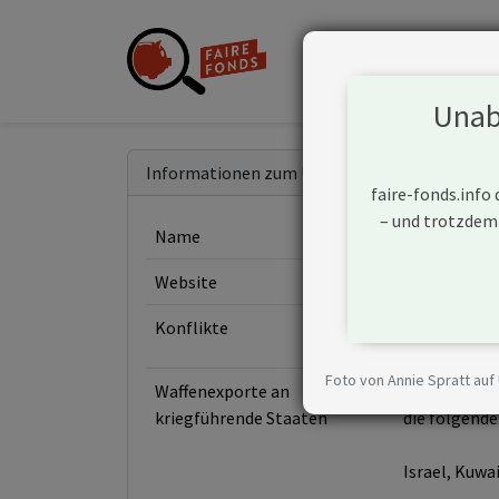
Unabh
Informationen zum Unternehmen
faire-fonds.info
– und trotzdem
Name
Traton
Website
https://tra
Konflikte
Foto von Annie Spratt auf
Waffenexporte an
Das Unterne
kriegführende Staaten
die folgende
Israel, Kuwai