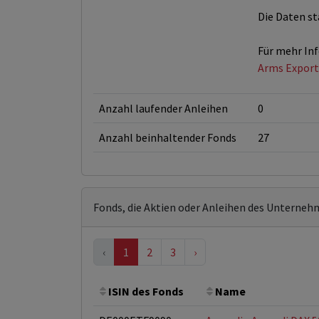
Die Daten st
Für mehr In
Arms Exporte
Anzahl laufender Anleihen
0
Anzahl beinhaltender Fonds
27
Fonds, die Aktien oder Anleihen des Unterneh
‹
1
2
3
›
ISIN des Fonds
Name