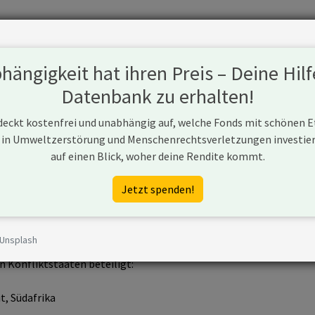
Fonds
Unternehmen
Hintergrund
Methodik
Blog
S
ängigkeit hat ihren Preis – Deine Hilf
Datenbank zu erhalten!
 deckt kostenfrei und unabhängig auf, welche Fonds mit schönen 
 in Umweltzerstörung und Menschenrechtsverletzungen investiere
auf einen Blick, woher deine Rendite kommt.
ton.com/en.html
Jetzt spenden!
 Unsplash
hmen war zwischen 2017 und 2025 direkt, über Tochtergesellscha
n Konfliktstaaten beteiligt:
t, Südafrika