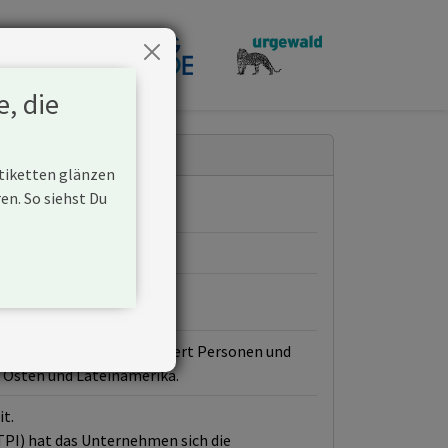
penden
e, die
Etiketten glänzen
n. So siehst Du
lines, Inc. (United) befördert Personen und
n Osten und Lateinamerika.
it.
(TPI) hat das Unternehmen sich die