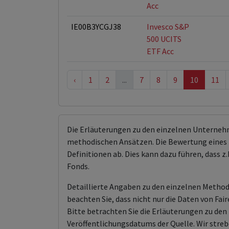
Acc
IE00B3YCGJ38
Invesco S&P
500 UCITS
ETF Acc
‹
1
2
...
7
8
9
10
11
Die Erläuterungen zu den einzelnen Unterneh
methodischen Ansätzen. Die Bewertung eines 
Definitionen ab. Dies kann dazu führen, dass
Fonds.
Detaillierte Angaben zu den einzelnen Methodi
beachten Sie, dass nicht nur die Daten von F
Bitte betrachten Sie die Erläuterungen zu d
Veröffentlichungsdatums der Quelle. Wir streb