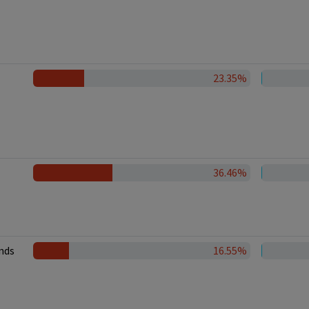
23.35%
36.46%
nds
16.55%