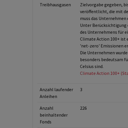
Treibhausgasen
Zielvorgabe gegeben, bis
veröffentlicht, die mit d
muss das Unternehmen d
Unter Berücksichtigung d
des Unternehmens für ei
Climate Action 100+ ist
'net-zero' Emissionen e
Die Unternehmen wurden 
besonders bedeutsam für
Celsius sind.
Climate Action 100+ (St
Anzahl laufender
3
Anleihen
Anzahl
226
beinhaltender
Fonds