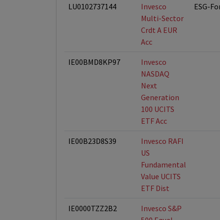
LU0102737144
Invesco
ESG-Fo
Multi-Sector
Crdt A EUR
Acc
IE00BMD8KP97
Invesco
NASDAQ
Next
Generation
100 UCITS
ETF Acc
IE00B23D8S39
Invesco RAFI
US
Fundamental
Value UCITS
ETF Dist
IE0000TZZ2B2
Invesco S&P