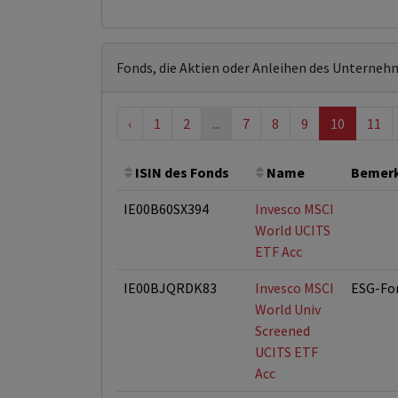
Fonds, die Aktien oder Anleihen des Unterneh
‹
1
2
...
7
8
9
10
11
ISIN des Fonds
Name
Bemer
IE00B60SX394
Invesco MSCI
World UCITS
ETF Acc
IE00BJQRDK83
Invesco MSCI
ESG-Fo
World Univ
Screened
UCITS ETF
Acc