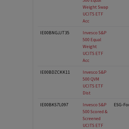
500 Equal
Weight Swap
UCITS ETF
Acc
IE00BNGJJT35
Invesco S&P
500 Equal
Weight
UCITS ETF
Acc
IE00BDZCKK11
Invesco S&P
500 QVM
UCITS ETF
Dist
IE00BKS7L097
Invesco S&P
ESG-Fo
500 Scored &
Screened
UCITS ETF