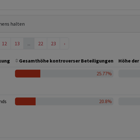
mens halten
12
13
...
22
23
›
kung
Gesamthöhe kontroverser Beteiligungen
Höhe der 
25.77%
nds
20.8%