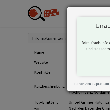
Unabh
Informationen zum Unternehmen
faire-fonds.info
– und trotzdem
Name
United Airlines Holdings 
Website
https://ir.united.com/
Konflikte
Foto von Annie Spratt auf
Kurzbeschreibung
United Airlines Holdings
Fracht in ganz Nordameri
Top-Emittent
United Airlines Holdings
von
Nach den Daten der Clima