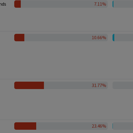
nds
7.11%
10.66%
31.77%
23.46%