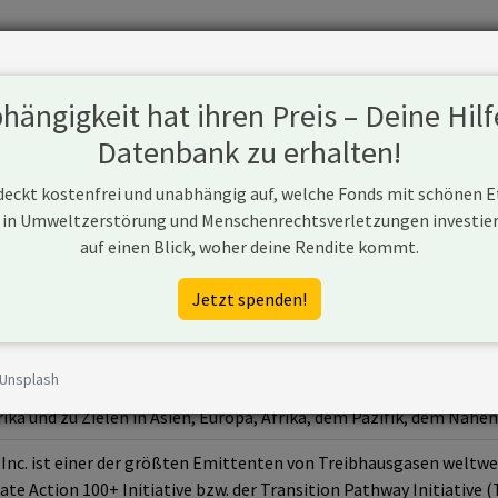
Fonds
Unternehmen
Hintergrund
Methodik
Blog
S
ängigkeit hat ihren Preis – Deine Hilf
Datenbank zu erhalten!
 deckt kostenfrei und unabhängig auf, welche Fonds mit schönen 
 in Umweltzerstörung und Menschenrechtsverletzungen investiere
Inc.
auf einen Blick, woher deine Rendite kommt.
Jetzt spenden!
 Unsplash
, Inc. bzw. seine hundertprozentige Tochtergesellschaft United Air
ka und zu Zielen in Asien, Europa, Afrika, dem Pazifik, dem Nahe
 Inc. ist einer der größten Emittenten von Treibhausgasen weltwe
te Action 100+ Initiative bzw. der Transition Pathway Initiative 