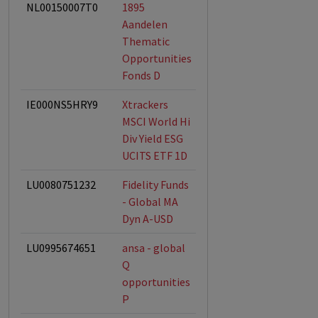
NL00150007T0
1895
ESG-Fonds
Aandelen
Thematic
Opportunities
Fonds D
IE000NS5HRY9
Xtrackers
ESG-Fonds
MSCI World Hi
Div Yield ESG
UCITS ETF 1D
LU0080751232
Fidelity Funds
ESG-Fonds
- Global MA
Dyn A-USD
LU0995674651
ansa - global
ESG-Fonds
Q
opportunities
P