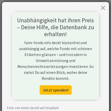
Unabhängigkeit hat ihren Preis
– Deine Hilfe, die Datenbank zu
Informationen zum Unternehmen
erhalten!
faire-fonds.info deckt kostenfrei und
Name
Walmart
unabhängig auf, welche Fonds mit schönen
Etiketten glänzen – und trotzdem in
Website
https://corporate.walmart.com/
Umweltzerstörung und
Menschenrechtsverletzungen investieren. So
Konflikte
siehst Du auf einen Blick, woher deine
Rendite kommt.
Kurzbeschreibung
Walmart Inc. ist ein
amerikanisches multinationales
Jetzt spenden!
Einzelhandelsunternehmen, das
eine Kette von Hypermärkten,
Discountläden und
Foto von Annie Spratt auf Unsplash
Lebensmittelgeschäften