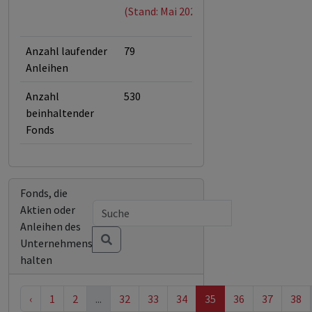
(Stand: Mai 2026)
Anzahl laufender
79
Anleihen
Anzahl
530
beinhaltender
Fonds
Fonds, die
Aktien oder
Anleihen des
Unternehmens
halten
‹
1
2
...
32
33
34
35
36
37
38