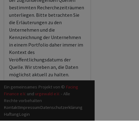
der zugrundeliegenden Quellen
bestimmten Recherchezeiträumen
unterliegen. Bitte betrachten Sie
die Erläuterungen zu den
Unternehmen und die
Kennzeichnung der Unternehmen
in einem Portfolio daher immer im
Kontext des
Veröffentlichungsdatums der
Quelle. Wir streben an, die Daten
möglichst aktuell zu halten.
Ein gemeinsames Projekt von ©
Facing
Finance e.V.
und
urgewald e.V.
- Alle
Rechte vorbehalten
Kontakt
Impressum
Datenschutzerklärung
Haftung
Login