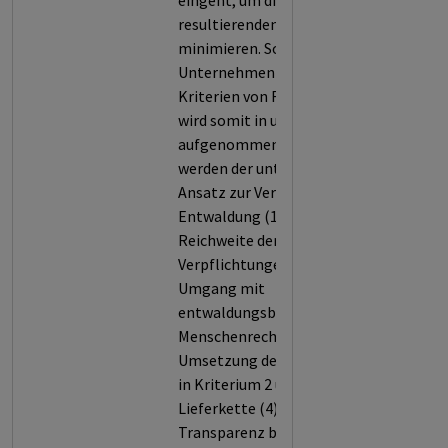
eingeht, um die daraus
resultierenden Schäden zu
minimieren. So erfüllt das
Unternehmen nur 34,7 % der
Kriterien von Forest 500 und
wird somit in unsere Datenbank
aufgenommen. Bewertet
werden der unternehmensweite
Ansatz zur Vermeidung von
Entwaldung (1), die Stärke und
Reichweite der entsprechenden
Verpflichtungen (2), der
Umgang mit
entwaldungsbedingten
Menschenrechtsrisiken (3), die
Umsetzung der Verpflichtungen
in Kriterium 2 und 3 entlang der
Lieferkette (4) sowie die
Transparenz bei der