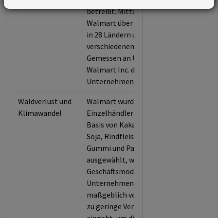
betreibt. Mitte 2019 betrieb
Walmart über 11.000 Geschäfte
in 28 Ländern und ist unter 55
verschiedenen Namen tätig.
Gemessen an Umsatzzahlen, ist
Walmart Inc. das größte
Unternehmen weltweit.
Waldverlust und
Walmart wurde als
Klimawandel
Einzelhändler für Produkte auf
Basis von Kakao, Kaffee, Palmöl,
Soja, Rindfleisch, Leder, Holz,
Gummi und Papierverpackungen
ausgewählt, weil das
Geschäftsmodell des
Unternehmens die Entwaldung
maßgeblich vorantreibt und es
zu geringe Verpflichtungen