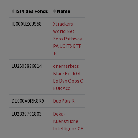
ISIN des Fonds
Name
Bemerkung
Gesamt
IE000UZCJS58
Xtrackers
ESG-Fonds
World Net
Zero Pathway
PA UCITS ETF
1C
LU2503836814
onemarkets
ESG-Fonds
BlackRock Gl
Eq Dyn Opps C
EUR Acc
DE000A0RK8R9
DuoPlus R
LU2339791803
Deka-
Kuenstliche
Intelligenz CF