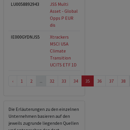
LU0058892943
JSS Multi
ESG-Fonds
Asset - Global
Opps P EUR
dis
IE000GYDNJS5
Xtrackers
ESG-Fonds
MSCI USA
Climate
Transition
UCITS ETF 1D
‹
1
2
...
32
33
34
35
36
37
38
Die Erläuterungen zu den einzelnen
Unternehmen basieren auf den
jeweils zugrunde liegenden Quellen