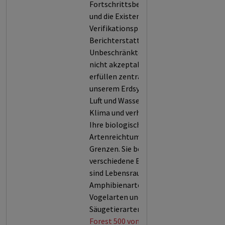
Fortschrittsberichterstattung
und die Existenz von
Verifikationsprozessen dieser
Berichterstattung (5).
Unbeschränkte Entwaldung ist
nicht akzeptabel, denn Wälder
erfüllen zentrale Funktionen in
unserem Erdsystem: Sie filtern
Luft und Wasser, stabilisieren das
Klima und verhindern Erosion.
Ihre biologische Vielfalt und ihr
Artenreichtum kennen keine
Grenzen. Sie beherbergen 60.000
verschiedene Baumarten und
sind Lebensraum für 80 % der
Amphibienarten, 75 % der
Vogelarten und 68 % der
Säugetierarten.
Forest 500 von Global Canopy