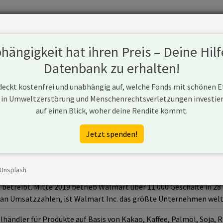
Fonds
Unternehmen
Hintergrund
Methodik
Blog
S
ängigkeit hat ihren Preis – Deine Hilf
Datenbank zu erhalten!
 deckt kostenfrei und unabhängig auf, welche Fonds mit schönen 
 in Umweltzerstörung und Menschenrechtsverletzungen investiere
auf einen Blick, woher deine Rendite kommt.
art.com/
Jetzt spenden!
 Unsplash
erikanisches multinationales Einzelhandelsunternehmen, das ein
etreibt. Mitte 2019 betrieb Walmart über 11.000 Geschäfte in 28 
an Umsatzzahlen, ist Walmart Inc. das größte Unternehmen welt
händler für Produkte auf Basis von Kakao, Kaffee, Palmöl, Soja, R