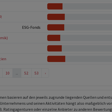
R
ESG-Fonds
amik)
tien
10
...
52
53
›
men basieren auf den jeweils zugrunde liegenden Quellen und en
Unternehmens und seinen Aktivitäten hängt also maßgeblich von
 z.B. Ratingagenturen oder einzelne Anbieter zu anderen Bewert