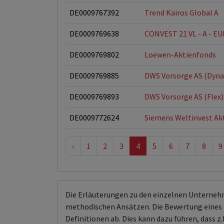
DE0009767392
Trend Kairos Global A
DE0009769638
CONVEST 21 VL - A - EU
DE0009769802
Loewen-Aktienfonds
DE0009769885
DWS Vorsorge AS (Dyn
DE0009769893
DWS Vorsorge AS (Flex)
DE0009772624
Siemens Weltinvest Ak
‹
1
2
3
4
5
6
7
8
9
Die Erläuterungen zu den einzelnen Unterneh
methodischen Ansätzen. Die Bewertung eines 
Definitionen ab. Dies kann dazu führen, dass