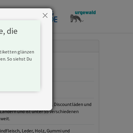
penden
e, die
Etiketten glänzen
n. So siehst Du
e Kette von Hypermärkten, Discountläden und
Ländern und ist unter 55 verschiedenen
weit.
indfleisch, Leder, Holz, Gummi und