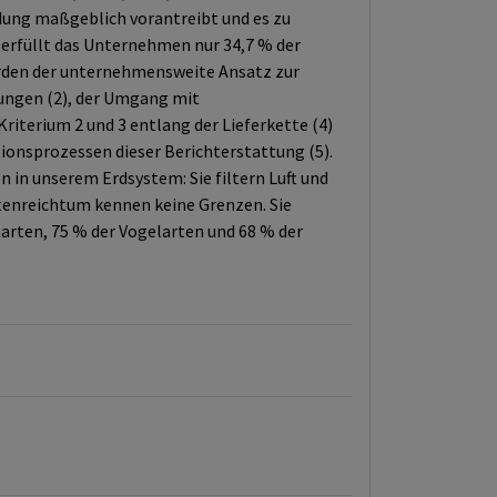
ung maßgeblich vorantreibt und es zu
 erfüllt das Unternehmen nur 34,7 % der
rden der unternehmensweite Ansatz zur
tungen (2), der Umgang mit
iterium 2 und 3 entlang der Lieferkette (4)
tionsprozessen dieser Berichterstattung (5).
 in unserem Erdsystem: Sie filtern Luft und
Artenreichtum kennen keine Grenzen. Sie
rten, 75 % der Vogelarten und 68 % der