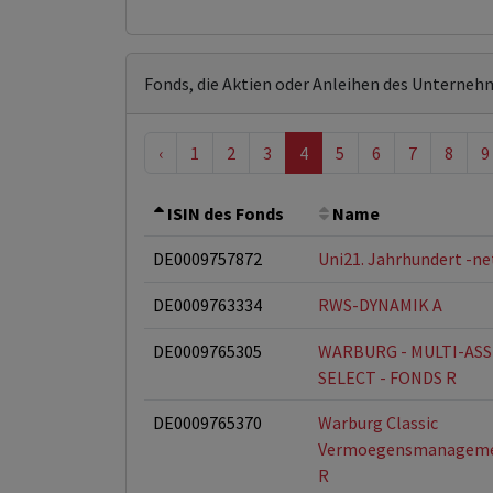
Fonds, die Aktien oder Anleihen des Unterneh
‹
1
2
3
4
5
6
7
8
9
ISIN des Fonds
Name
DE0009757872
Uni21. Jahrhundert -ne
DE0009763334
RWS-DYNAMIK A
DE0009765305
WARBURG - MULTI-ASS
SELECT - FONDS R
DE0009765370
Warburg Classic
Vermoegensmanageme
R