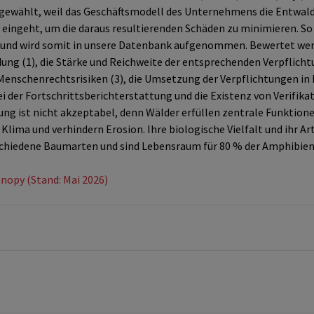
gewählt, weil das Geschäftsmodell des Unternehmens die Entwald
 eingeht, um die daraus resultierenden Schäden zu minimieren. So
00 und wird somit in unsere Datenbank aufgenommen. Bewertet we
ng (1), die Stärke und Reichweite der entsprechenden Verpflich
nschenrechtsrisiken (3), die Umsetzung der Verpflichtungen in Kr
i der Fortschrittsberichterstattung und die Existenz von Verifika
g ist nicht akzeptabel, denn Wälder erfüllen zentrale Funktionen
s Klima und verhindern Erosion. Ihre biologische Vielfalt und ihr 
chiedene Baumarten und sind Lebensraum für 80 % der Amphibiena
nopy (Stand: Mai 2026)