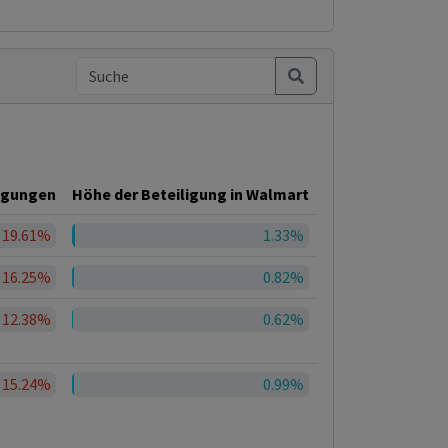
igungen
Höhe der Beteiligung in Walmart
19.61%
1.33%
16.25%
0.82%
12.38%
0.62%
15.24%
0.99%