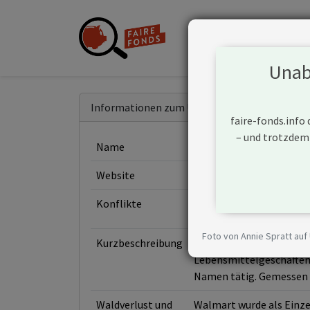
Unabh
Informationen zum Unternehmen
faire-fonds.info
– und trotzdem
Name
Walmart
Website
https://corporate.walm
Konflikte
Foto von Annie Spratt auf
Kurzbeschreibung
Walmart Inc. ist ein am
Lebensmittelgeschäften b
Namen tätig. Gemessen 
Waldverlust und
Walmart wurde als Einzel