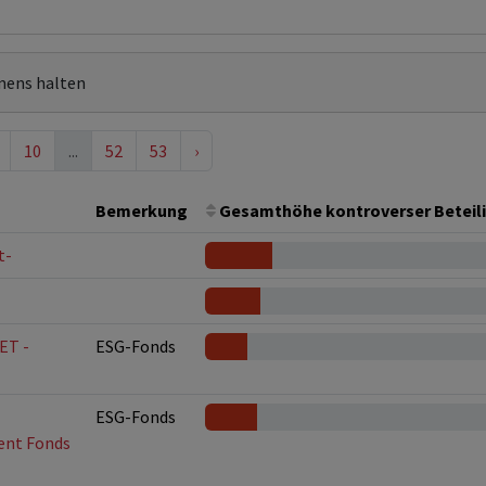
mens halten
10
...
52
53
›
Bemerkung
Gesamthöhe kontroverser Beteil
t-
ET -
ESG-Fonds
ESG-Fonds
nt Fonds