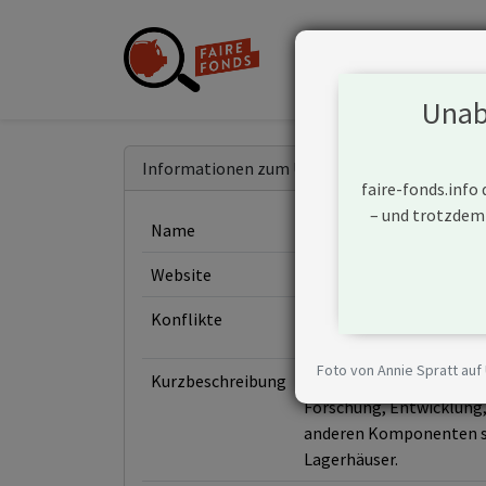
Unabh
Informationen zum Unternehmen
faire-fonds.info
– und trotzdem
Name
Weichai Power Co Ltd
Website
https://www.weichaipow
Konflikte
Foto von Annie Spratt auf
Kurzbeschreibung
Weichai Power Co Ltd (C
Forschung, Entwicklung
anderen Komponenten sow
Lagerhäuser.