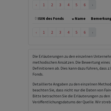
‹
1
2
3
4
5
6
›
ISIN des Fonds
Name
Bemerkun
‹
1
2
3
4
5
6
›
Die Erläuterungen zu den einzelnen Unterneh
methodischen Ansätzen. Die Bewertung eines 
Definitionen ab. Dies kann dazu führen, dass
Fonds.
Detaillierte Angaben zu den einzelnen Methodi
beachten Sie, dass nicht nur die Daten von F
Bitte betrachten Sie die Erläuterungen zu d
Veröffentlichungsdatums der Quelle. Wir streb