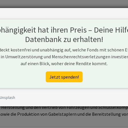
Fonds
Unternehmen
Hintergrund
Methodik
Blog
S
ängigkeit hat ihren Preis – Deine Hilf
Datenbank zu erhalten!
 deckt kostenfrei und unabhängig auf, welche Fonds mit schönen 
 in Umweltzerstörung und Menschenrechtsverletzungen investiere
auf einen Blick, woher deine Rendite kommt.
er.com/
Jetzt spenden!
 Unsplash
hina) ist in der Herstellung von Transportausrüstung tätig. Das
, Herstellung und den Vertrieb von Fahrzeugen und Schlüsselko
ie die Produktion von Gabelstaplern und die Bereitstellung von