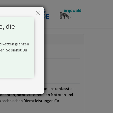
penden
e, die
Etiketten glänzen
n. So siehst Du
 Hauptgeschäft des Unternehmens umfasst die
mponenten, nicht-automobilen Motoren und
 technischen Dienstleistungen für