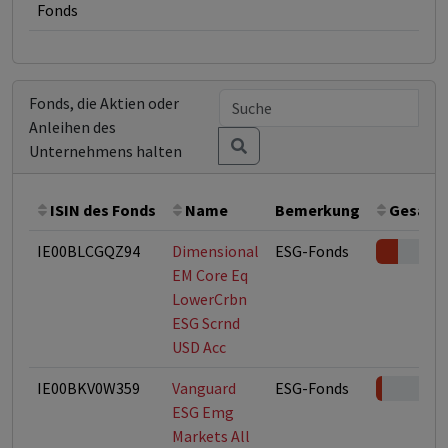
Fonds
Fonds, die Aktien oder
Anleihen des
Unternehmens halten
ISIN des Fonds
Name
Bemerkung
Gesamth
IE00BLCGQZ94
Dimensional
ESG-Fonds
EM Core Eq
LowerCrbn
ESG Scrnd
USD Acc
IE00BKV0W359
Vanguard
ESG-Fonds
ESG Emg
Markets All