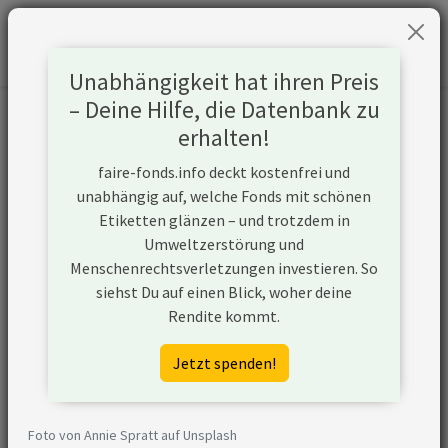
Unabhängigkeit hat ihren Preis
– Deine Hilfe, die Datenbank zu
Informationen zum Unternehmen
erhalten!
faire-fonds.info deckt kostenfrei und
Name
Wintime Holding Group Ltd
unabhängig auf, welche Fonds mit schönen
Etiketten glänzen – und trotzdem in
Website
/
Umweltzerstörung und
Menschenrechtsverletzungen investieren. So
Konflikte
siehst Du auf einen Blick, woher deine
Rendite kommt.
Kurzbeschreibung
Wintime Holding Group Ltd ist ein
Unternehmen aus China, das (ggf.
Jetzt spenden!
über Tochtergesellschaften)
Kohlebergbau betreibt und
Strom aus der gewonnenen Kohle
Foto von Annie Spratt auf Unsplash
generiert.