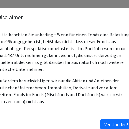
Fonds
Unternehmen
Hintergrund
Methodik
Blog
S
isclaimer
itte beachten Sie unbedingt: Wenn für einen Fonds eine Belastun
on 0% angegeben ist, heißt das nicht, dass dieser Fonds aus
achhaltiger Perspektive unbelastet ist. Im Portfolio werden nur
ie 1.437 Unternehmen gekennzeichnet, die unsere derzeitigen
CONVERTINVEST FAIR & SUSTAINA
uellen abdecken. Es gibt darüber hinaus natürlich noch weitere,
ritische Unternehmen.
AT0000A21KT0
ußerdem berücksichtigen wir nur die Aktien und Anleihen der
AT0000A21KY0
ritischen Unternehmen. Immobilien, Derivate und vor allem
AT0000A21KU8
eitere Fonds im Fonds (Mischfonds und Dachfonds) werten wir
AT0000A21KX2
derzeit noch) nicht aus.
AT0000A21KV6
AT0000A21KW4
Anleihen
Verstanden!