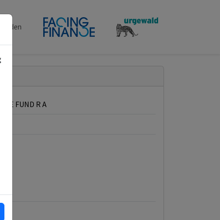
penden
g
BLE FUND R A