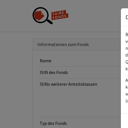
D
B
v
Informationen zum Fonds
n
d
Name
Q
k
ISIN des Fonds
A
ISINs weiterer Anteilsklassen
k
w
(
Typ des Fonds