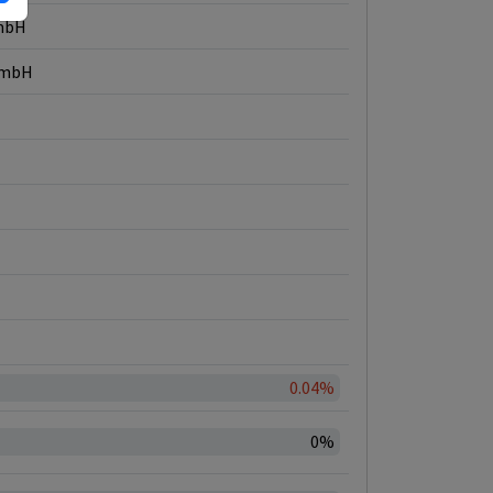
GmbH
 GmbH
0.04%
0%