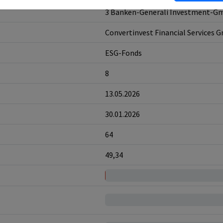
3 Banken-Generali Investment-
Convertinvest Financial Services
ESG-Fonds
8
13.05.2026
30.01.2026
64
49,34