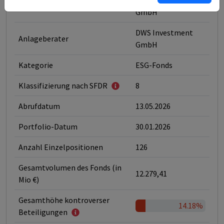
DWS Investment
Fondsmanagement
GmbH
DWS Investment
Anlageberater
GmbH
Kategorie
ESG-Fonds
Klassifizierung nach SFDR
8
Abrufdatum
13.05.2026
Portfolio-Datum
30.01.2026
Anzahl Einzelpositionen
126
Gesamtvolumen des Fonds (in
12.279,41
Mio €)
Gesamthöhe kontroverser
14.18%
Beteiligungen