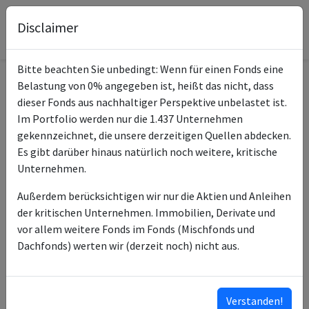
Disclaimer
Bitte beachten Sie unbedingt: Wenn für einen Fonds eine
Belastung von 0% angegeben ist, heißt das nicht, dass
Informationen zum Fonds
dieser Fonds aus nachhaltiger Perspektive unbelastet ist.
Im Portfolio werden nur die 1.437 Unternehmen
DWS ESG Akkumula
gekennzeichnet, die unsere derzeitigen Quellen abdecken.
Name
LC
Es gibt darüber hinaus natürlich noch weitere, kritische
Unternehmen.
ISIN des Fonds
DE0008474024
Außerdem berücksichtigen wir nur die Aktien und Anleihen
ISINs weiterer Anteilsklassen
DE000DWS2D66
der kritischen Unternehmen. Immobilien, Derivate und
DE000DWS2L90
vor allem weitere Fonds im Fonds (Mischfonds und
DE000DWS3EY3
Dachfonds) werten wir (derzeit noch) nicht aus.
DE000DWS2D74
Typ des Fonds
Aktien
Verstanden!