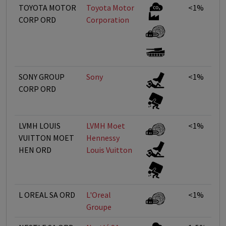
TOYOTA MOTOR
Toyota Motor
<1%
CORP ORD
Corporation
SONY GROUP
Sony
<1%
CORP ORD
LVMH LOUIS
LVMH Moet
<1%
VUITTON MOET
Hennessy 
HEN ORD
Louis Vuitton
L OREAL SA ORD
L'Oreal
<1%
Groupe