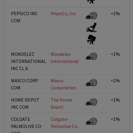
PEPSICO INC
PepsiCo, Inc.
<1%
COM
MONDELEZ
Mondelez
<1%
INTERNATIONAL
International
INC CL A
MASCO CORP
Masco
<1%
COM
Corporation
HOME DEPOT
The Home
<1%
INC COM
Depot
COLGATE
Colgate-
<1%
PALMOLIVE CO
Palmolive Co.