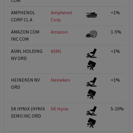
COM
AMPHENOL
Amphenol
<1%
CORP CL A
Corp.
AMAZON COM
Amazon
1-5%
INC COM
ASML HOLDING
ASML
<1%
NV ORD
HEINEKEN NV
Heineken
<1%
ORD
SK HYNIX (HYNIX
SK Hynix
5-10%
SEMI) INC ORD