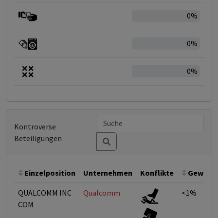
0%
0%
0%
Kontroverse
Beteiligungen
Einzelposition
Unternehmen
Konflikte
Gewicht
QUALCOMM INC
Qualcomm
<1%
COM