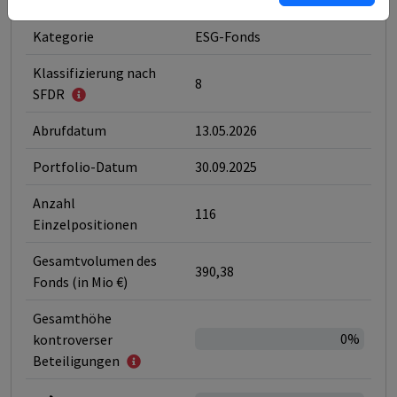
Management GmbH
Kategorie
ESG-Fonds
Klassifizierung nach
8
SFDR
Abrufdatum
13.05.2026
Portfolio-Datum
30.09.2025
Anzahl
116
Einzelpositionen
Gesamtvolumen des
390,38
Fonds (in Mio €)
Gesamthöhe
0%
kontroverser
Beteiligungen