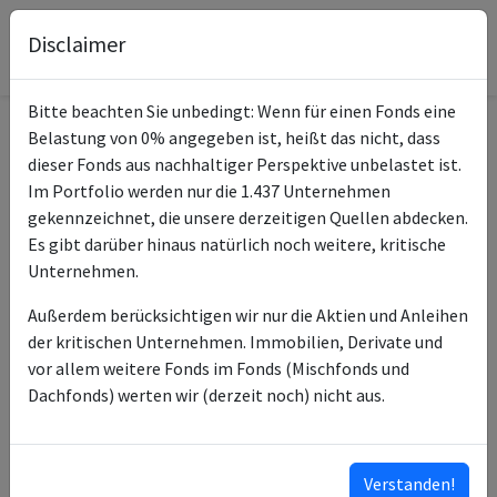
Disclaimer
Bitte beachten Sie unbedingt: Wenn für einen Fonds eine
Belastung von 0% angegeben ist, heißt das nicht, dass
Informationen zum Fonds
dieser Fonds aus nachhaltiger Perspektive unbelastet ist.
Im Portfolio werden nur die 1.437 Unternehmen
UniInstitutional Euro
gekennzeichnet, die unsere derzeitigen Quellen abdecken.
Name
Covered Bonds 4-6 years
Es gibt darüber hinaus natürlich noch weitere, kritische
Sust
Unternehmen.
ISIN des Fonds
DE0009757633
Außerdem berücksichtigen wir nur die Aktien und Anleihen
der kritischen Unternehmen. Immobilien, Derivate und
Typ des Fonds
Anleihen
vor allem weitere Fonds im Fonds (Mischfonds und
Dachfonds) werten wir (derzeit noch) nicht aus.
Union Investment
Fondsmanagement
Management GmbH
Union Investment
Anlageberater
Verstanden!