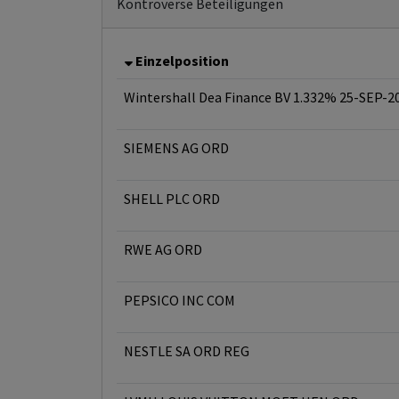
Kontroverse Beteiligungen
Einzelposition
Wintershall Dea Finance BV 1.332% 25-SEP-2
SIEMENS AG ORD
SHELL PLC ORD
RWE AG ORD
PEPSICO INC COM
NESTLE SA ORD REG