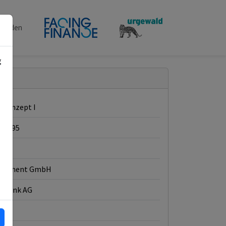
penden
g
ekonzept I
99395
nds
estment GmbH
e Bank AG