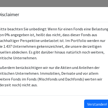
Fonds
Unternehmen
Hintergrund
Methodik
Blog
S
isclaimer
itte beachten Sie unbedingt: Wenn für einen Fonds eine Belastun
on 0% angegeben ist, heißt das nicht, dass dieser Fonds aus
achhaltiger Perspektive unbelastet ist. Im Portfolio werden nur
ie 1.437 Unternehmen gekennzeichnet, die unsere derzeitigen
Strategi
uellen abdecken. Es gibt darüber hinaus natürlich noch weitere,
ritische Unternehmen.
DE00097
ußerdem berücksichtigen wir nur die Aktien und Anleihen der
Mischfo
ritischen Unternehmen. Immobilien, Derivate und vor allem
eitere Fonds im Fonds (Mischfonds und Dachfonds) werten wir
DWS Inv
derzeit noch) nicht aus.
Deutsch
6
Verstanden!