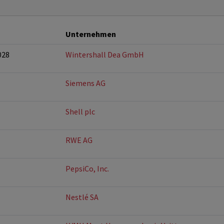
Unternehmen
028
Wintershall Dea GmbH
Siemens AG
Shell plc
RWE AG
PepsiCo, Inc.
Nestlé SA