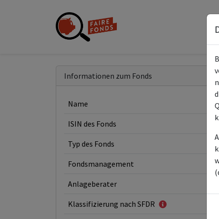
D
B
v
Informationen zum Fonds
n
d
Name
Q
k
ISIN des Fonds
A
Typ des Fonds
k
w
Fondsmanagement
(
Anlageberater
Klassifizierung nach SFDR