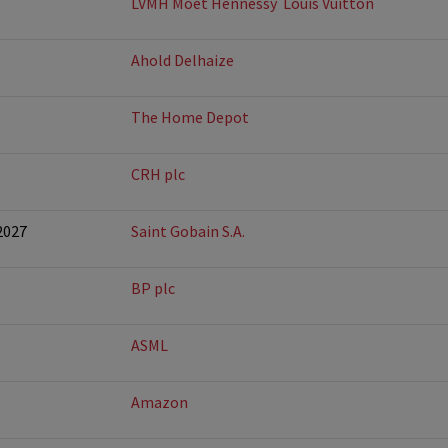
LVMH Moet Hennessy  Louis Vuitton
Ahold Delhaize
The Home Depot
CRH plc
2027
Saint Gobain S.A.
BP plc
ASML
Amazon