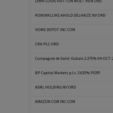
LVMH LOUIS VUITTON MOET HEN ORD
KONINKLIJKE AHOLD DELHAIZE NV ORD
HOME DEPOT INC COM
CRH PLC ORD
Compagnie de Saint-Gobain 2.375% 04-OCT-
BP Capital Markets p.l.c. 3.625% PERP
ASML HOLDING NV ORD
AMAZON COM INC COM