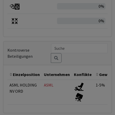
0%
0%
Kontroverse
Beteiligungen
Einzelposition
Unternehmen
Konflikte
Gewicht
ASML HOLDING
ASML
1-5%
NV ORD