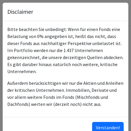
Disclaimer
Bitte beachten Sie unbedingt: Wenn für einen Fonds eine
Belastung von 0% angegeben ist, heißt das nicht, dass
Informationen zum Fonds
dieser Fonds aus nachhaltiger Perspektive unbelastet ist.
Im Portfolio werden nur die 1.437 Unternehmen
Volksbank in Ostwestfalen
gekennzeichnet, die unsere derzeitigen Quellen abdecken.
Name
NachhaltigkeitsInvest
Es gibt darüber hinaus natürlich noch weitere, kritische
Unternehmen.
ISIN des Fonds
DE000A0M80H2
Außerdem berücksichtigen wir nur die Aktien und Anleihen
Typ des Fonds
Mischfonds
der kritischen Unternehmen. Immobilien, Derivate und
vor allem weitere Fonds im Fonds (Mischfonds und
Union Investment
Fondsmanagement
Dachfonds) werten wir (derzeit noch) nicht aus.
Management GmbH
Volksbank in Ostwestfalen
Anlageberater
eG
Verstanden!