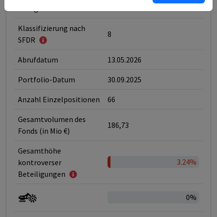
Kategorie
ESG-Fonds
Klassifizierung nach
8
SFDR
Abrufdatum
13.05.2026
Portfolio-Datum
30.09.2025
Anzahl Einzelpositionen
66
Gesamtvolumen des
186,73
Fonds (in Mio €)
Gesamthöhe
3.24%
kontroverser
Beteiligungen
0%