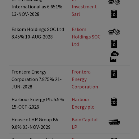
International as 6.651%
Investment
13-NOV-2028
Sarl
Eskom Holdings SOC Ltd
Eskom
<
8.45% 10-AUG-2028
Holdings SOC
Ltd
Frontera Energy
Frontera
<
Corporation 7.875% 21-
Energy
JUN-2028
Corporation
Harbour Energy Plc 5.5%
Harbour
<
15-OCT-2026
Energy plc
House of HR Group BV
Bain Capital
<
9.0% 03-NOV-2029
LP