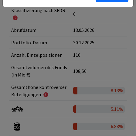
Klassifizierung nach SFDR
6
Abrufdatum
13.05.2026
Portfolio-Datum
30.12.2025
Anzahl Einzelpositionen
110
Gesamtvolumen des Fonds
108,56
(in Mio €)
Gesamthöhe kontroverser
8.13%
Beteiligungen
5.11%
6.88%