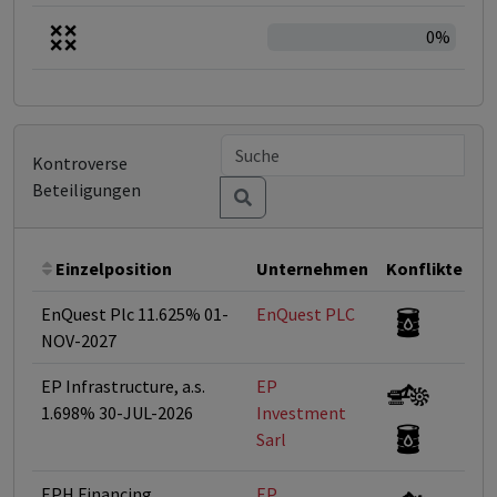
0%
Kontroverse
Beteiligungen
Einzelposition
Unternehmen
Konflikte
EnQuest Plc 11.625% 01-
EnQuest PLC
<
NOV-2027
EP Infrastructure, a.s.
EP
<
1.698% 30-JUL-2026
Investment
Sarl
EPH Financing
EP
<