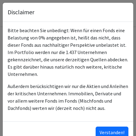
Disclaimer
Bitte beachten Sie unbedingt: Wenn für einen Fonds eine
Belastung von 0% angegeben ist, heißt das nicht, dass
Informationen zum Fonds
dieser Fonds aus nachhaltiger Perspektive unbelastet ist.
Im Portfolio werden nur die 1.437 Unternehmen
Name
Leonardo UI G
gekennzeichnet, die unsere derzeitigen Quellen abdecken.
Es gibt darüber hinaus natürlich noch weitere, kritische
ISIN des Fonds
DE000A0MYG12
Unternehmen.
ISINs weiterer
DE000A2QSG71
Außerdem berücksichtigen wir nur die Aktien und Anleihen
Anteilsklassen
der kritischen Unternehmen. Immobilien, Derivate und
vor allem weitere Fonds im Fonds (Mischfonds und
Typ des Fonds
Mischfonds
Dachfonds) werten wir (derzeit noch) nicht aus.
Universal-Investment-
Fondsmanagement
Gesellschaft mbH
Verstanden!
Anlageberater
ICM InvestmentBank AG