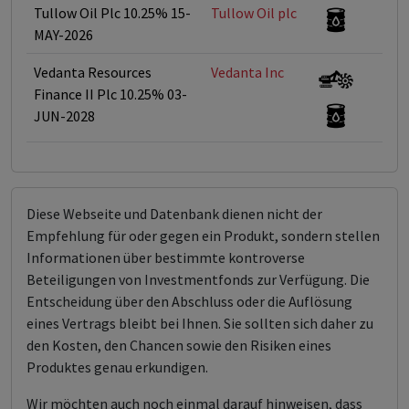
Tullow Oil Plc 10.25% 15-
Tullow Oil plc
<
MAY-2026
Vedanta Resources
Vedanta Inc
<
Finance II Plc 10.25% 03-
JUN-2028
Diese Webseite und Datenbank dienen nicht der
Empfehlung für oder gegen ein Produkt, sondern stellen
Informationen über bestimmte kontroverse
Beteiligungen von Investmentfonds zur Verfügung. Die
Entscheidung über den Abschluss oder die Auflösung
eines Vertrags bleibt bei Ihnen. Sie sollten sich daher zu
den Kosten, den Chancen sowie den Risiken eines
Produktes genau erkundigen.
Wir möchten auch noch einmal darauf hinweisen, dass