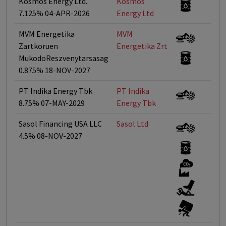
Kosmos Energy Ltd.
Kosmos
<
7.125% 04-APR-2026
Energy Ltd
MVM Energetika
MVM
<
Zartkoruen
Energetika Zrt
MukodoReszvenytarsasag
0.875% 18-NOV-2027
PT Indika Energy Tbk
PT Indika
<
8.75% 07-MAY-2029
Energy Tbk
Sasol Financing USA LLC
Sasol Ltd
<
4.5% 08-NOV-2027