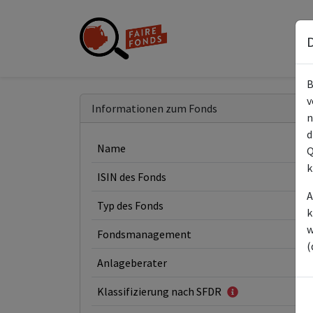
D
B
v
Informationen zum Fonds
n
d
Name
Q
k
ISIN des Fonds
A
Typ des Fonds
k
w
Fondsmanagement
(
Anlageberater
Klassifizierung nach SFDR