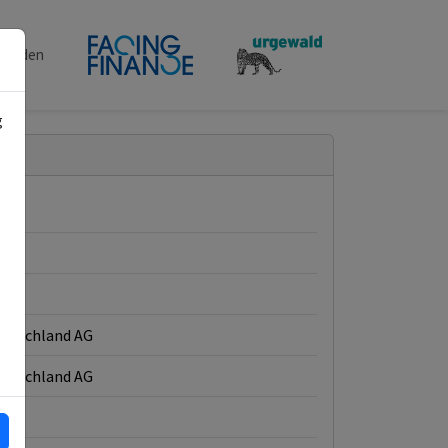
penden
g
E)
utschland AG
utschland AG