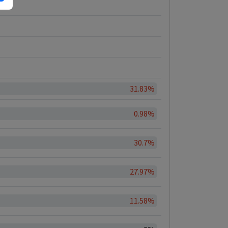
31.83%
0.98%
30.7%
27.97%
11.58%