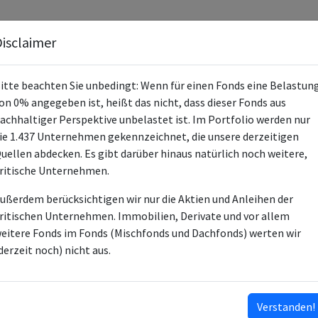
Fonds
Unternehmen
Hintergrund
Methodik
Blog
S
isclaimer
itte beachten Sie unbedingt: Wenn für einen Fonds eine Belastun
on 0% angegeben ist, heißt das nicht, dass dieser Fonds aus
achhaltiger Perspektive unbelastet ist. Im Portfolio werden nur
ie 1.437 Unternehmen gekennzeichnet, die unsere derzeitigen
iShares MSCI Brazil UCITS ETF (D
uellen abdecken. Es gibt darüber hinaus natürlich noch weitere,
ritische Unternehmen.
DE000A0Q4R85
ußerdem berücksichtigen wir nur die Aktien und Anleihen der
ETF
ritischen Unternehmen. Immobilien, Derivate und vor allem
eitere Fonds im Fonds (Mischfonds und Dachfonds) werten wir
BlackRock Asset Management De
derzeit noch) nicht aus.
BlackRock Asset Management De
6
Verstanden!