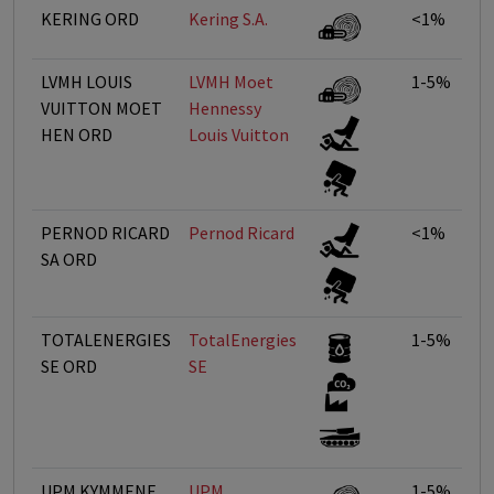
KERING ORD
Kering S.A.
<1%
LVMH LOUIS
LVMH Moet
1-5%
VUITTON MOET
Hennessy 
HEN ORD
Louis Vuitton
PERNOD RICARD
Pernod Ricard
<1%
SA ORD
TOTALENERGIES
TotalEnergies
1-5%
SE ORD
SE
UPM KYMMENE
UPM
1-5%