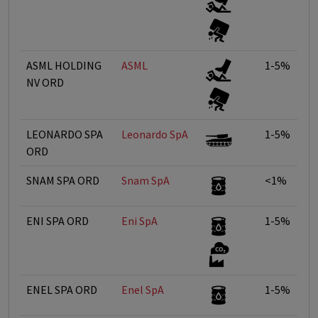
ASML HOLDING
ASML
1-5%
NV ORD
LEONARDO SPA
Leonardo SpA
1-5%
ORD
SNAM SPA ORD
Snam SpA
<1%
ENI SPA ORD
Eni SpA
1-5%
ENEL SPA ORD
Enel SpA
1-5%