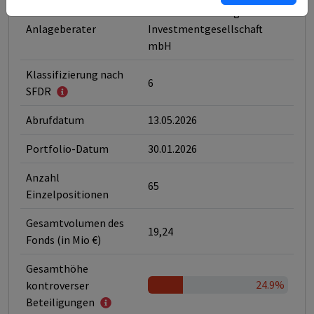
LBBW Asset Management
Anlageberater
Investmentgesellschaft
mbH
Klassifizierung nach
6
SFDR
Abrufdatum
13.05.2026
Portfolio-Datum
30.01.2026
Anzahl
65
Einzelpositionen
Gesamtvolumen des
19,24
Fonds (in Mio €)
Gesamthöhe
24.9%
kontroverser
Beteiligungen