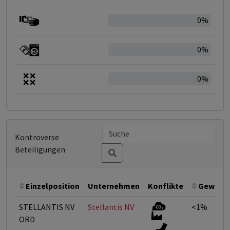
0%
0%
0%
Kontroverse
Beteiligungen
Einzelposition
Unternehmen
Konflikte
Gewicht
STELLANTIS NV
Stellantis NV
<1%
ORD