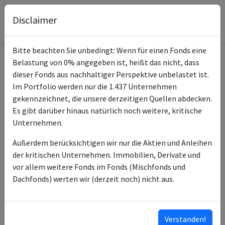
Disclaimer
Bitte beachten Sie unbedingt: Wenn für einen Fonds eine
Belastung von 0% angegeben ist, heißt das nicht, dass
Informationen zum Fonds
dieser Fonds aus nachhaltiger Perspektive unbelastet ist.
Im Portfolio werden nur die 1.437 Unternehmen
Name
LBBW Zyklus Strategie R
gekennzeichnet, die unsere derzeitigen Quellen abdecken.
Es gibt darüber hinaus natürlich noch weitere, kritische
ISIN des Fonds
DE000A0RA061
Unternehmen.
ISINs weiterer
DE000A0JM0M5
Außerdem berücksichtigen wir nur die Aktien und Anleihen
Anteilsklassen
der kritischen Unternehmen. Immobilien, Derivate und
vor allem weitere Fonds im Fonds (Mischfonds und
Typ des Fonds
Aktien
Dachfonds) werten wir (derzeit noch) nicht aus.
LBBW Asset Management
Fondsmanagement
Investmentgesellschaft
mbH
Verstanden!