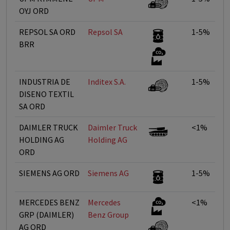
OYJ ORD
REPSOL SA ORD
Repsol SA
1-5%
BRR
INDUSTRIA DE
Inditex S.A.
1-5%
DISENO TEXTIL
SA ORD
DAIMLER TRUCK
Daimler Truck
<1%
HOLDING AG
Holding AG
ORD
SIEMENS AG ORD
Siemens AG
1-5%
MERCEDES BENZ
Mercedes
<1%
GRP (DAIMLER)
Benz Group
AG ORD