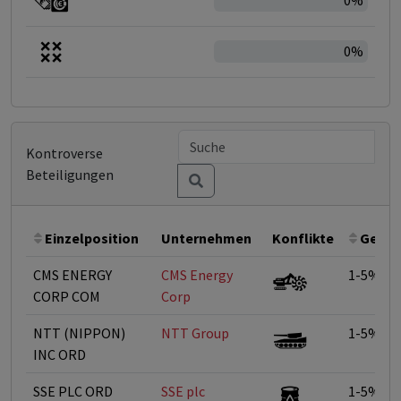
0%
0%
Kontroverse
Beteiligungen
Einzelposition
Unternehmen
Konflikte
Gewic
CMS ENERGY
CMS Energy
1-5%
CORP COM
Corp
NTT (NIPPON)
NTT Group
1-5%
INC ORD
SSE PLC ORD
SSE plc
1-5%