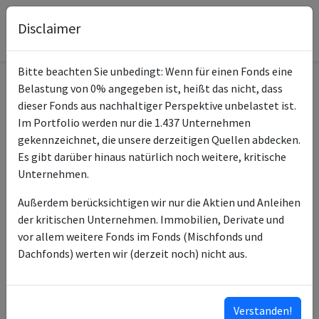
Disclaimer
Bitte beachten Sie unbedingt: Wenn für einen Fonds eine
Belastung von 0% angegeben ist, heißt das nicht, dass
Informationen zum Fonds
dieser Fonds aus nachhaltiger Perspektive unbelastet ist.
Im Portfolio werden nur die 1.437 Unternehmen
UniInstitutional Aktien
gekennzeichnet, die unsere derzeitigen Quellen abdecken.
Name
Infrastruktur ESG
Es gibt darüber hinaus natürlich noch weitere, kritische
Unternehmen.
ISIN des Fonds
DE000A2QFXJ2
Außerdem berücksichtigen wir nur die Aktien und Anleihen
Typ des Fonds
Aktien
der kritischen Unternehmen. Immobilien, Derivate und
vor allem weitere Fonds im Fonds (Mischfonds und
Union Investment
Fondsmanagement
Dachfonds) werten wir (derzeit noch) nicht aus.
Management GmbH
Union Investment
Anlageberater
Management GmbH
Verstanden!