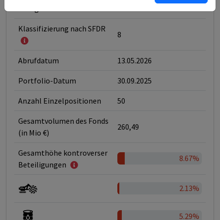
Kategorie
ESG-Fonds
Klassifizierung nach SFDR
8
Abrufdatum
13.05.2026
Portfolio-Datum
30.09.2025
Anzahl Einzelpositionen
50
Gesamtvolumen des Fonds
260,49
(in Mio €)
Gesamthöhe kontroverser
8.67%
Beteiligungen
2.13%
5.29%