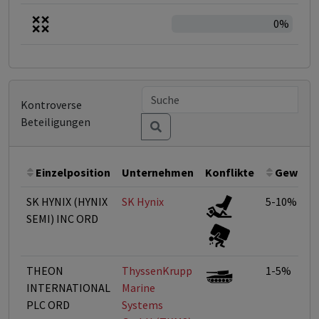
0%
Kontroverse
Beteiligungen
Einzelposition
Unternehmen
Konflikte
Gewicht
SK HYNIX (HYNIX
SK Hynix
5-10%
SEMI) INC ORD
THEON
ThyssenKrupp
1-5%
INTERNATIONAL
Marine
PLC ORD
Systems