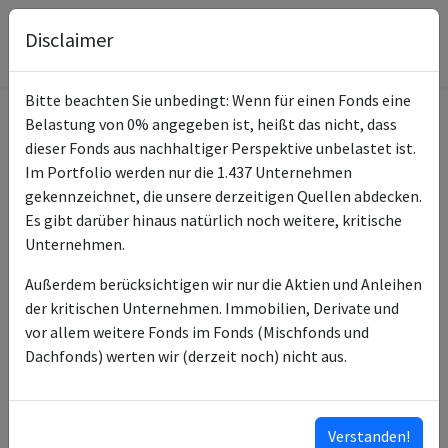
Disclaimer
Bitte beachten Sie unbedingt: Wenn für einen Fonds eine
Belastung von 0% angegeben ist, heißt das nicht, dass
Informationen zum Fonds
dieser Fonds aus nachhaltiger Perspektive unbelastet ist.
Im Portfolio werden nur die 1.437 Unternehmen
Name
EM Digital Leaders R
gekennzeichnet, die unsere derzeitigen Quellen abdecken.
Es gibt darüber hinaus natürlich noch weitere, kritische
ISIN des Fonds
DE000A2QK5J1
Unternehmen.
ISINs weiterer
DE000A2QK5K9
Außerdem berücksichtigen wir nur die Aktien und Anleihen
Anteilsklassen
der kritischen Unternehmen. Immobilien, Derivate und
vor allem weitere Fonds im Fonds (Mischfonds und
Typ des Fonds
Aktien
Dachfonds) werten wir (derzeit noch) nicht aus.
Universal-Investment-
Fondsmanagement
Gesellschaft mbH
Verstanden!
Anlageberater
Baader Bank AG