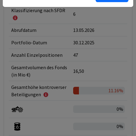
Klassifizierung nach SFDR
6
Abrufdatum
13.05.2026
Portfolio-Datum
30.12.2025
Anzahl Einzelpositionen
47
Gesamtvolumen des Fonds
16,50
(in Mio €)
Gesamthöhe kontroverser
11.16%
Beteiligungen
0%
0%