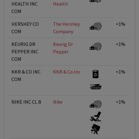
HEALTH INC
Health
COM
HERSHEY CO
The Hershey
<1%
COM
Company
KEURIG DR
Keurig Dr
<1%
PEPPER INC
Pepper
COM
KKR & CO INC
KKR & Co Inc
<1%
COM
NIKE INC CL B
Nike
<1%