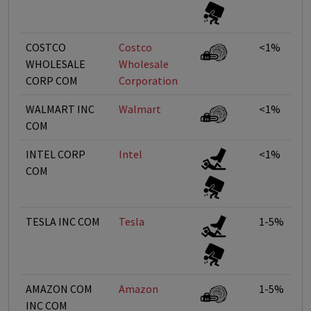
COSTCO
Costco
<1%
WHOLESALE
Wholesale
CORP COM
Corporation
WALMART INC
Walmart
<1%
COM
INTEL CORP
Intel
<1%
COM
TESLA INC COM
Tesla
1-5%
AMAZON COM
Amazon
1-5%
INC COM