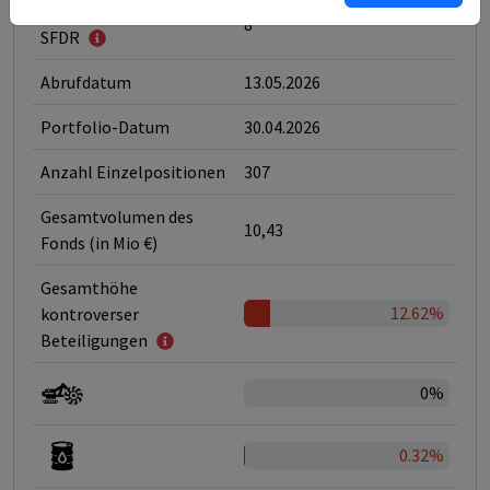
Klassifizierung nach
8
SFDR
Abrufdatum
13.05.2026
Portfolio-Datum
30.04.2026
Anzahl Einzelpositionen
307
Gesamtvolumen des
10,43
Fonds (in Mio €)
Gesamthöhe
12.62%
kontroverser
Beteiligungen
0%
0.32%