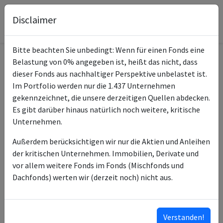
Disclaimer
Bitte beachten Sie unbedingt: Wenn für einen Fonds eine
Belastung von 0% angegeben ist, heißt das nicht, dass
Informationen zum Fonds
dieser Fonds aus nachhaltiger Perspektive unbelastet ist.
Im Portfolio werden nur die 1.437 Unternehmen
Xtrackers USA Net Zero
gekennzeichnet, die unsere derzeitigen Quellen abdecken.
Name
Pathway PA UCITS ETF 1C
Es gibt darüber hinaus natürlich noch weitere, kritische
Unternehmen.
ISIN des Fonds
IE0002ZM3JI1
Außerdem berücksichtigen wir nur die Aktien und Anleihen
Typ des Fonds
ETF
der kritischen Unternehmen. Immobilien, Derivate und
vor allem weitere Fonds im Fonds (Mischfonds und
Fondsmanagement
DWS Investment SA
Dachfonds) werten wir (derzeit noch) nicht aus.
Anlageberater
DWS Investment GmbH
Kategorie
ESG-Fonds
Verstanden!