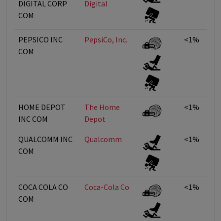
DIGITAL CORP
Digital
COM
PEPSICO INC
PepsiCo, Inc.
<1%
COM
HOME DEPOT
The Home
<1%
INC COM
Depot
QUALCOMM INC
Qualcomm
<1%
COM
COCA COLA CO
Coca-Cola Co
<1%
COM