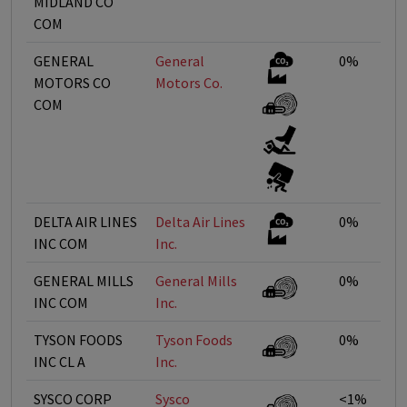
MIDLAND CO
COM
GENERAL
General
0%
MOTORS CO
Motors Co.
COM
DELTA AIR LINES
Delta Air Lines
0%
INC COM
Inc.
GENERAL MILLS
General Mills
0%
INC COM
Inc.
TYSON FOODS
Tyson Foods
0%
INC CL A
Inc.
SYSCO CORP
Sysco
<1%