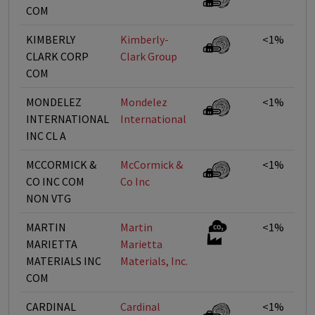
COM
KIMBERLY
Kimberly-
<1%
CLARK CORP
Clark Group
COM
MONDELEZ
Mondelez
<1%
INTERNATIONAL
International
INC CL A
MCCORMICK &
McCormick &
<1%
CO INC COM
Co Inc
NON VTG
MARTIN
Martin
<1%
MARIETTA
Marietta
MATERIALS INC
Materials, Inc.
COM
CARDINAL
Cardinal
<1%