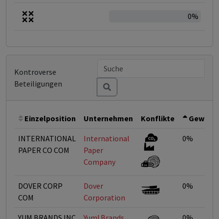
0%
Kontroverse
Beteiligungen
Einzelposition
Unternehmen
Konflikte
Gewicht
INTERNATIONAL
International
0%
PAPER CO COM
Paper
Company
DOVER CORP
Dover
0%
COM
Corporation
YUM BRANDS INC
Yum! Brands
0%