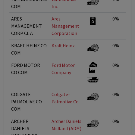
COM
Inc
ARES
Ares
0%
MANAGEMENT
Management
CORP CL A
Corporation
KRAFT HEINZ CO
Kraft Heinz
0%
COM
FORD MOTOR
Ford Motor
0%
CO COM
Company
COLGATE
Colgate-
0%
PALMOLIVE CO
Palmolive Co.
COM
ARCHER
Archer Daniels
0%
DANIELS
Midland (ADM)