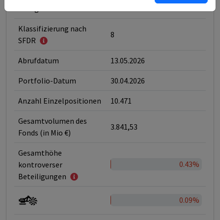
Kategorie
ESG-Fonds
Klassifizierung nach
8
SFDR
Abrufdatum
13.05.2026
Portfolio-Datum
30.04.2026
Anzahl Einzelpositionen
10.471
Gesamtvolumen des
3.841,53
Fonds (in Mio €)
Gesamthöhe
0.43%
kontroverser
Beteiligungen
0.09%