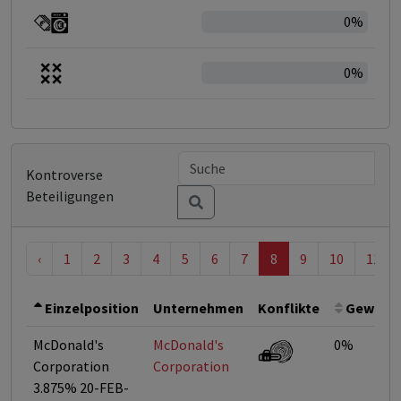
0%
0%
Kontroverse
Beteiligungen
‹
1
2
3
4
5
6
7
8
9
10
11
Einzelposition
Unternehmen
Konflikte
Gewicht
McDonald's
McDonald's
0%
Corporation
Corporation
3.875% 20-FEB-