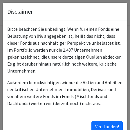
Disclaimer
Bitte beachten Sie unbedingt: Wenn für einen Fonds eine
Belastung von 0% angegeben ist, heißt das nicht, dass
Informationen zum Fonds
dieser Fonds aus nachhaltiger Perspektive unbelastet ist.
Im Portfolio werden nur die 1.437 Unternehmen
iShares Global Aggt Bd
gekennzeichnet, die unsere derzeitigen Quellen abdecken.
Name
ESG SRI UCITS ETF USD D
Es gibt darüber hinaus natürlich noch weitere, kritische
Unternehmen.
ISIN des Fonds
IE000U6US1Q0
Außerdem berücksichtigen wir nur die Aktien und Anleihen
Typ des Fonds
ETF
der kritischen Unternehmen. Immobilien, Derivate und
vor allem weitere Fonds im Fonds (Mischfonds und
BlackRock Asset
Fondsmanagement
Dachfonds) werten wir (derzeit noch) nicht aus.
Management Ireland Ltd
BlackRock Advisors (UK)
Anlageberater
Ltd
Verstanden!