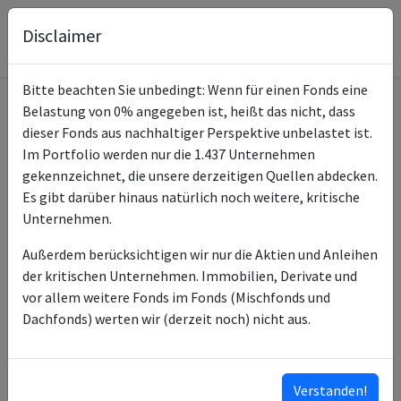
Disclaimer
Bitte beachten Sie unbedingt: Wenn für einen Fonds eine
Belastung von 0% angegeben ist, heißt das nicht, dass
Informationen zum Fonds
dieser Fonds aus nachhaltiger Perspektive unbelastet ist.
Im Portfolio werden nur die 1.437 Unternehmen
iShares MSCI Korea
gekennzeichnet, die unsere derzeitigen Quellen abdecken.
Name
UCITS ETF USD (Dist)
Es gibt darüber hinaus natürlich noch weitere, kritische
Unternehmen.
ISIN des Fonds
IE00B0M63391
Außerdem berücksichtigen wir nur die Aktien und Anleihen
Typ des Fonds
ETF
der kritischen Unternehmen. Immobilien, Derivate und
vor allem weitere Fonds im Fonds (Mischfonds und
BlackRock Asset
Fondsmanagement
Dachfonds) werten wir (derzeit noch) nicht aus.
Management Ireland Ltd
BlackRock Advisors (UK)
Anlageberater
Ltd
Verstanden!