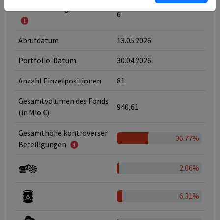
Klassifizierung nach SFDR
6
Abrufdatum
13.05.2026
Portfolio-Datum
30.04.2026
Anzahl Einzelpositionen
81
Gesamtvolumen des Fonds
940,61
(in Mio €)
Gesamthöhe kontroverser
36.77%
Beteiligungen
2.06%
6.31%