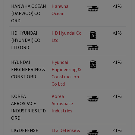
HANWHA OCEAN
Hanwha
<1%
(DAEWOO) CO
Ocean
ORD
HD HYUNDAI
HD Hyundai Co
<1%
(HYUNDAI) CO
Ltd
LTD ORD
HYUNDAI
Hyundai
<1%
ENGINEERING &
Engineering &
CONST ORD
Construction
Co Ltd
KOREA
Korea
<1%
AEROSPACE
Aerospace
INDUSTRIES LTD
Industries
ORD
LIG DEFENSE
LIG Defense &
<1%