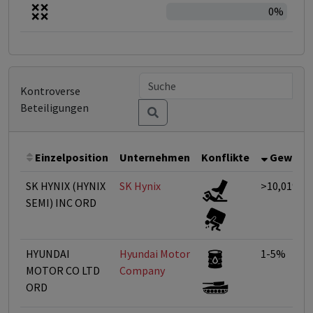
0%
Kontroverse
Beteiligungen
Einzelposition
Unternehmen
Konflikte
Gewicht
SK HYNIX (HYNIX
SK Hynix
>10,01%
SEMI) INC ORD
HYUNDAI
Hyundai Motor
1-5%
MOTOR CO LTD
Company
ORD