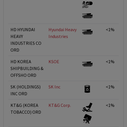
HD HYUNDAI
Hyundai Heavy
<1%
HEAVY
Industries
INDUSTRIES CO
ORD
HD KOREA
KSOE
<1%
SHIPBUILDING &
OFFSHO ORD
SK (HOLDINGS)
SK Inc
<1%
INC ORD
KT&G (KOREA
KT&G Corp.
<1%
TOBACCO) ORD