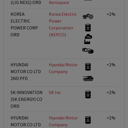
(LIG NEX1) ORD
Aerospace
KOREA
Korea Electric
<1%
ELECTRIC
Power
POWER CORP
Corporation
ORD
(KEPCO)
HYUNDAI
Hyundai Motor
<1%
MOTOR CO LTD
Company
2ND PFD
SK INNOVATION
SK Inc
<1%
(SK ENERGY) CO
ORD
HYUNDAI
Hyundai Motor
<1%
MOTOR CO LTD
Company