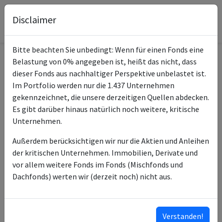
Disclaimer
Bitte beachten Sie unbedingt: Wenn für einen Fonds eine
Belastung von 0% angegeben ist, heißt das nicht, dass
Informationen zum Fonds
dieser Fonds aus nachhaltiger Perspektive unbelastet ist.
Im Portfolio werden nur die 1.437 Unternehmen
PIMCO GIS Emerging Mkts
gekennzeichnet, die unsere derzeitigen Quellen abdecken.
Name
Bd E Cl USD Inc
Es gibt darüber hinaus natürlich noch weitere, kritische
Unternehmen.
ISIN des Fonds
IE00B0MD9S72
Außerdem berücksichtigen wir nur die Aktien und Anleihen
ISINs weiterer
IE0030759975
der kritischen Unternehmen. Immobilien, Derivate und
Anteilsklassen
IE0030760205
vor allem weitere Fonds im Fonds (Mischfonds und
IE000B523GJ7
Dachfonds) werten wir (derzeit noch) nicht aus.
IE000WXUV0U0
IE0003O8A1X6
…
Verstanden!
ISINs ausklappen