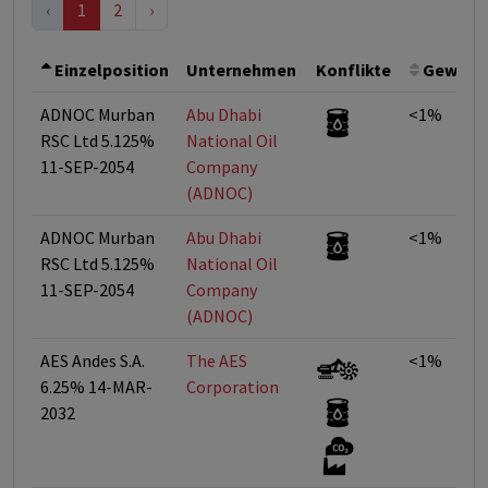
‹
1
2
›
Einzelposition
Unternehmen
Konflikte
Gewich
ADNOC Murban
Abu Dhabi
<1%
RSC Ltd 5.125%
National Oil
11-SEP-2054
Company
(ADNOC)
ADNOC Murban
Abu Dhabi
<1%
RSC Ltd 5.125%
National Oil
11-SEP-2054
Company
(ADNOC)
AES Andes S.A.
The AES
<1%
6.25% 14-MAR-
Corporation
2032