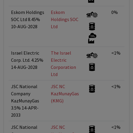
Eskom Holdings
Eskom
0%
SOC Ltd 8.45%
Holdings SOC
10-AUG-2028
Ltd
Israel Electric
The Israel
<1%
Corp. Ltd. 4.25%
Electric
14-AUG-2028
Corporation
Ltd
JSC National
JSC NC
<1%
Company
KazMunayGas
KazMunayGas
(KMG)
3.5% 14-APR-
2033
JSC National
JSC NC
<1%