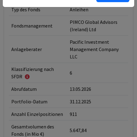
Typ des Fonds
Anleihen
PIMCO Global Advisors
Fondsmanagement
(Ireland) Ltd
Pacific Investment
Anlageberater
Management Company
LLC
Klassifizierung nach
6
SFDR
Abrufdatum
13.05.2026
Portfolio-Datum
31.12.2025
Anzahl Einzelpositionen
911
Gesamtvolumen des
5.647,84
Fonds (in Mio €)