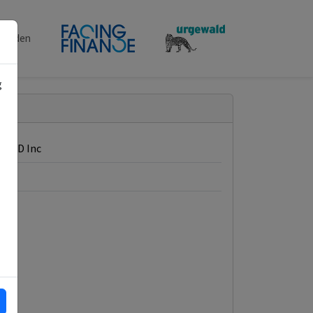
penden
g
l USD Inc