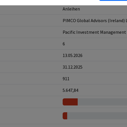
Anleihen
PIMCO Global Advisors (Ireland) 
Pacific Investment Management
6
13.05.2026
31.12.2025
911
5.647,84