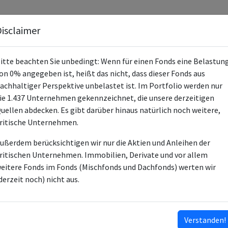
Fonds
Unternehmen
Hintergrund
Methodik
Blog
S
isclaimer
itte beachten Sie unbedingt: Wenn für einen Fonds eine Belastun
on 0% angegeben ist, heißt das nicht, dass dieser Fonds aus
achhaltiger Perspektive unbelastet ist. Im Portfolio werden nur
ie 1.437 Unternehmen gekennzeichnet, die unsere derzeitigen
PIMCO GIS Emerging Mkts Bd E C
uellen abdecken. Es gibt darüber hinaus natürlich noch weitere,
ritische Unternehmen.
IE00B0MD9S72
ußerdem berücksichtigen wir nur die Aktien und Anleihen der
IE0030759975
ritischen Unternehmen. Immobilien, Derivate und vor allem
IE0030760205
eitere Fonds im Fonds (Mischfonds und Dachfonds) werten wir
IE000B523GJ7
derzeit noch) nicht aus.
IE000WXUV0U0
IE0003O8A1X6
…
Verstanden!
ISINs ausklappen