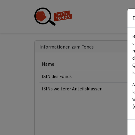
D
B
v
Informationen zum Fonds
n
d
Name
Q
k
ISIN des Fonds
A
ISINs weiterer Anteilsklassen
k
w
(