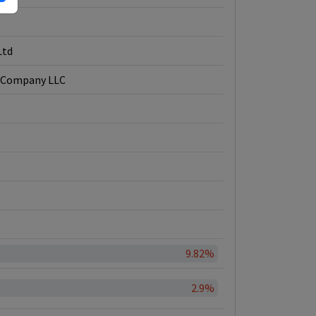
Ltd
 Company LLC
9.82%
2.9%