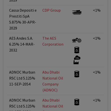
2029
Cassa Depositi e
CDP Group
<1%
Prestiti SpA
5.875% 30-APR-
2029
AES Andes S.A.
The AES
<1%
6.25% 14-MAR-
Corporation
2032
ADNOC Murban
Abu Dhabi
<1%
RSC Ltd 5.125%
National Oil
11-SEP-2054
Company
(ADNOC)
ADNOC Murban
Abu Dhabi
<1%
RSC Ltd 5.125%
National Oil