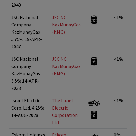
2048
JSC National
JSC NC
<1%
Company
KazMunayGas
KazMunayGas
(KMG)
5.75% 19-APR-
2047
JSC National
JSC NC
<1%
Company
KazMunayGas
KazMunayGas
(KMG)
3.5% 14-APR-
2033
Israel Electric
The Israel
<1%
Corp. Ltd. 4.25%
Electric
14-AUG-2028
Corporation
Ltd
Eskom Holdings
Eskom
0%