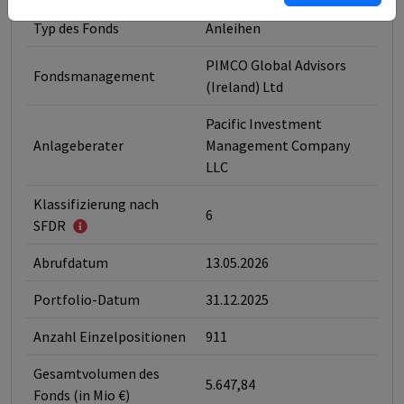
Typ des Fonds
Anleihen
PIMCO Global Advisors
Fondsmanagement
(Ireland) Ltd
Pacific Investment
Anlageberater
Management Company
LLC
Klassifizierung nach
6
SFDR
Abrufdatum
13.05.2026
Portfolio-Datum
31.12.2025
Anzahl Einzelpositionen
911
Gesamtvolumen des
5.647,84
Fonds (in Mio €)