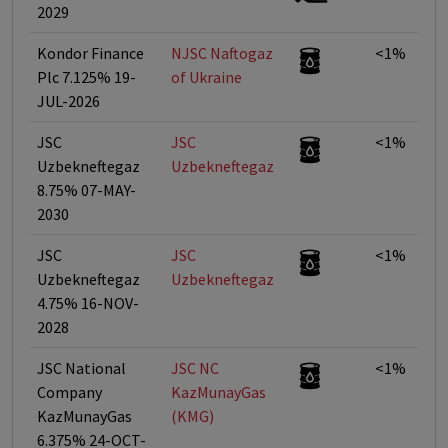
2029
Kondor Finance
NJSC Naftogaz
<1%
Plc 7.125% 19-
of Ukraine
JUL-2026
JSC
JSC
<1%
Uzbekneftegaz
Uzbekneftegaz
8.75% 07-MAY-
2030
JSC
JSC
<1%
Uzbekneftegaz
Uzbekneftegaz
4.75% 16-NOV-
2028
JSC National
JSC NC
<1%
Company
KazMunayGas
KazMunayGas
(KMG)
6.375% 24-OCT-