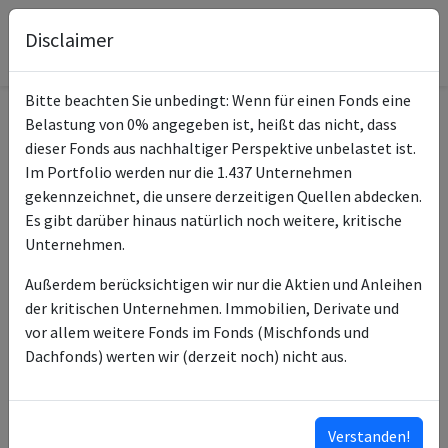
Disclaimer
Bitte beachten Sie unbedingt: Wenn für einen Fonds eine
Belastung von 0% angegeben ist, heißt das nicht, dass
Informationen zum Fonds
dieser Fonds aus nachhaltiger Perspektive unbelastet ist.
Im Portfolio werden nur die 1.437 Unternehmen
PIMCO GIS Emerging Mkts
gekennzeichnet, die unsere derzeitigen Quellen abdecken.
Name
Bd E Cl USD Inc
Es gibt darüber hinaus natürlich noch weitere, kritische
Unternehmen.
ISIN des Fonds
IE00B0MD9S72
Außerdem berücksichtigen wir nur die Aktien und Anleihen
ISINs weiterer
IE0030759975
der kritischen Unternehmen. Immobilien, Derivate und
Anteilsklassen
IE0030760205
vor allem weitere Fonds im Fonds (Mischfonds und
IE000B523GJ7
Dachfonds) werten wir (derzeit noch) nicht aus.
IE000WXUV0U0
IE0003O8A1X6
…
Verstanden!
ISINs ausklappen