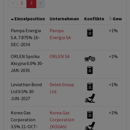
‹
1
2
›
Einzelposition
Unternehmen
Konflikte
Gewich
Pampa Energia
Pampa
<1%
S.A. 7.875% 16-
Energia SA
DEC-2034
ORLEN Spolka
ORLEN SA
<1%
Akcyjna 6.0% 30-
JAN-2035
Leviathan Bond
Delek Group
<1%
Ltd 6.5% 30-
Ltd
JUN-2027
Korea Gas
Korea Gas
<1%
Corporation
Corporation
3.5% 21-OCT-
(KOGAS)