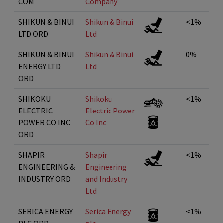
COM
Company
SHIKUN & BINUI
Shikun & Binui
<1%
LTD ORD
Ltd
SHIKUN & BINUI
Shikun & Binui
0%
ENERGY LTD
Ltd
ORD
SHIKOKU
Shikoku
<1%
ELECTRIC
Electric Power
POWER CO INC
Co Inc
ORD
SHAPIR
Shapir
<1%
ENGINEERING &
Engineering
INDUSTRY ORD
and Industry
Ltd
SERICA ENERGY
Serica Energy
<1%