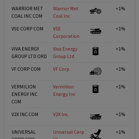
WARRIOR MET
Warrior Met
<1%
COAL INC COM
Coal Inc
VSE CORP COM
VSE
<1%
Corporation
VIVA ENERGY
Viva Energy
<1%
GROUP LTD ORD
Group Ltd
VF CORP COM
VF Corp.
<1%
VERMILION
Vermilion
<1%
ENERGY INC
Energy Inc
COM
V2X INC COM
V2X Inc.
<1%
UNIVERSAL
Universal Corp
<1%