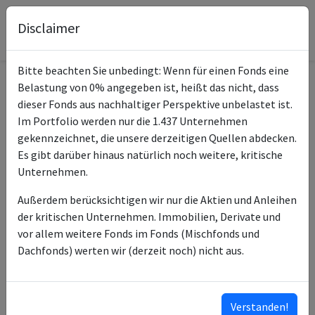
Disclaimer
Bitte beachten Sie unbedingt: Wenn für einen Fonds eine
Belastung von 0% angegeben ist, heißt das nicht, dass
Informationen zum Fonds
dieser Fonds aus nachhaltiger Perspektive unbelastet ist.
Im Portfolio werden nur die 1.437 Unternehmen
Vanguard Global Small-
gekennzeichnet, die unsere derzeitigen Quellen abdecken.
Name
Cap Index USD Acc
Es gibt darüber hinaus natürlich noch weitere, kritische
Unternehmen.
ISIN des Fonds
IE00B42LF923
Außerdem berücksichtigen wir nur die Aktien und Anleihen
ISINs weiterer
IE00BYSX7R45
der kritischen Unternehmen. Immobilien, Derivate und
Anteilsklassen
IE00BGCC4W53
vor allem weitere Fonds im Fonds (Mischfonds und
IE00BGCC4Y77
Dachfonds) werten wir (derzeit noch) nicht aus.
IE00BDCXSH02
IE00B3X1LS57
…
Verstanden!
ISINs ausklappen