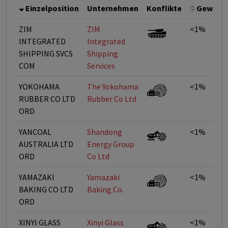
Einzelposition
Unternehmen
Konflikte
Gewicht
ZIM
ZIM
<1%
INTEGRATED
Integrated
SHIPPING SVCS
Shipping
COM
Services
YOKOHAMA
The Yokohama
<1%
RUBBER CO LTD
Rubber Co Ltd
ORD
YANCOAL
Shandong
<1%
AUSTRALIA LTD
Energy Group
ORD
Co Ltd
YAMAZAKI
Yamazaki
<1%
BAKING CO LTD
Baking Co.
ORD
XINYI GLASS
Xinyi Glass
<1%