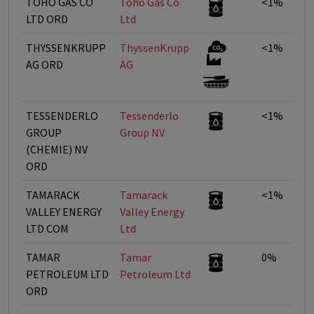
TOHO GAS CO
Toho Gas Co
<1%
LTD ORD
Ltd
THYSSENKRUPP
ThyssenKrupp
<1%
AG ORD
AG
TESSENDERLO
Tessenderlo
<1%
GROUP
Group NV
(CHEMIE) NV
ORD
TAMARACK
Tamarack
<1%
VALLEY ENERGY
Valley Energy
LTD COM
Ltd
TAMAR
Tamar
0%
PETROLEUM LTD
Petroleum Ltd
ORD