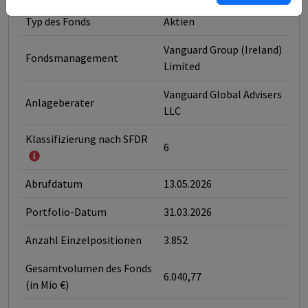
Typ des Fonds
Aktien
Vanguard Group (Ireland)
Fondsmanagement
Limited
Vanguard Global Advisers
Anlageberater
LLC
Klassifizierung nach SFDR
6
Abrufdatum
13.05.2026
Portfolio-Datum
31.03.2026
Anzahl Einzelpositionen
3.852
Gesamtvolumen des Fonds
6.040,77
(in Mio €)