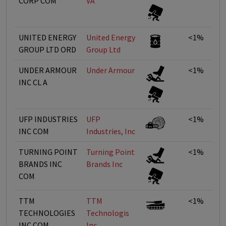
CORP COM
VA
UNITED ENERGY
United Energy
<1%
GROUP LTD ORD
Group Ltd
UNDER ARMOUR
Under Armour
<1%
INC CL A
UFP INDUSTRIES
UFP
<1%
INC COM
Industries, Inc
TURNING POINT
Turning Point
<1%
BRANDS INC
Brands Inc
COM
TTM
TTM
<1%
TECHNOLOGIES
Technologis
INC COM
Inc