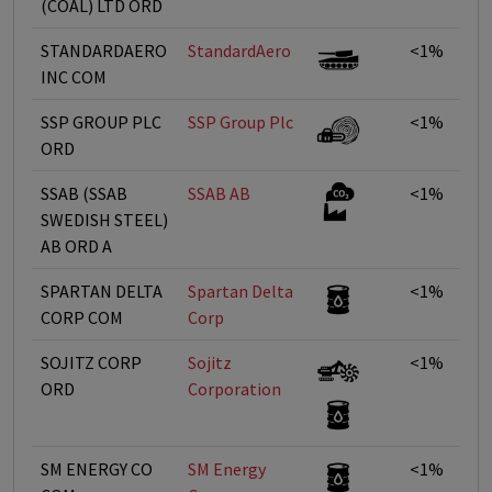
(COAL) LTD ORD
STANDARDAERO
StandardAero
<1%
INC COM
SSP GROUP PLC
SSP Group Plc
<1%
ORD
SSAB (SSAB
SSAB AB
<1%
SWEDISH STEEL)
AB ORD A
SPARTAN DELTA
Spartan Delta
<1%
CORP COM
Corp
SOJITZ CORP
Sojitz
<1%
ORD
Corporation
SM ENERGY CO
SM Energy
<1%