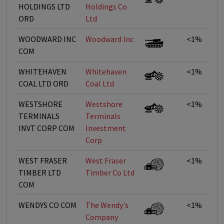
HOLDINGS LTD
Holdings Co
ORD
Ltd
WOODWARD INC
Woodward Inc
<1%
COM
WHITEHAVEN
Whitehaven
<1%
COAL LTD ORD
Coal Ltd
WESTSHORE
Westshore
<1%
TERMINALS
Terminals
INVT CORP COM
Investment
Corp
WEST FRASER
West Fraser
<1%
TIMBER LTD
Timber Co Ltd
COM
WENDYS CO COM
The Wendy's
<1%
Company