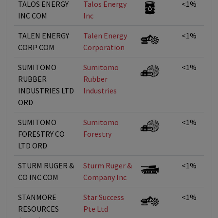
TALOS ENERGY
Talos Energy
<1%
INC COM
Inc
TALEN ENERGY
Talen Energy
<1%
CORP COM
Corporation
SUMITOMO
Sumitomo
<1%
RUBBER
Rubber
INDUSTRIES LTD
Industries
ORD
SUMITOMO
Sumitomo
<1%
FORESTRY CO
Forestry
LTD ORD
STURM RUGER &
Sturm Ruger &
<1%
CO INC COM
Company Inc
STANMORE
Star Success
<1%
RESOURCES
Pte Ltd