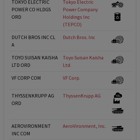
TOKYO ELECTRIC
Tokyo Electric
POWER CO HLDGS
Power Company
ORD
Holdings Inc
(TEPCO)
DUTCH BROS INC CL
Dutch Bros. Inc
A
TOYO SUISAN KAISHA
Toyo Suisan Kaisha
LTD ORD
Ltd.
VF CORP COM
VF Corp.
THYSSENKRUPP AG
ThyssenKrupp AG
ORD
AEROVIRONMENT
AeroVironment, Inc.
INC COM