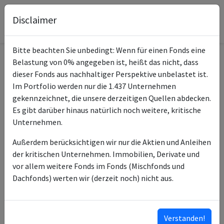
Disclaimer
Bitte beachten Sie unbedingt: Wenn für einen Fonds eine
Belastung von 0% angegeben ist, heißt das nicht, dass
Informationen zum Fonds
dieser Fonds aus nachhaltiger Perspektive unbelastet ist.
Im Portfolio werden nur die 1.437 Unternehmen
Vanguard Global Small-
gekennzeichnet, die unsere derzeitigen Quellen abdecken.
Name
Cap Index USD Acc
Es gibt darüber hinaus natürlich noch weitere, kritische
Unternehmen.
ISIN des Fonds
IE00B42LF923
Außerdem berücksichtigen wir nur die Aktien und Anleihen
ISINs weiterer
IE00BYSX7R45
der kritischen Unternehmen. Immobilien, Derivate und
Anteilsklassen
IE00BGCC4W53
vor allem weitere Fonds im Fonds (Mischfonds und
IE00BGCC4Y77
Dachfonds) werten wir (derzeit noch) nicht aus.
IE00BDCXSH02
IE00B3X1LS57
…
Verstanden!
ISINs ausklappen