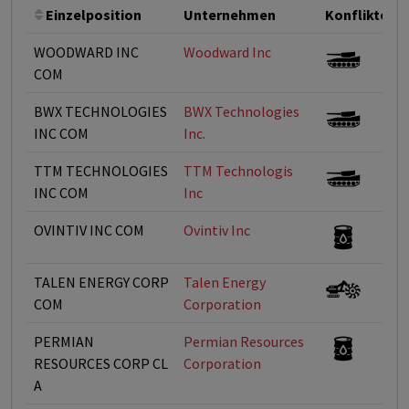
Einzelposition
Unternehmen
Konflikte
WOODWARD INC
Woodward Inc
COM
BWX TECHNOLOGIES
BWX Technologies
INC COM
Inc.
TTM TECHNOLOGIES
TTM Technologis
INC COM
Inc
OVINTIV INC COM
Ovintiv Inc
TALEN ENERGY CORP
Talen Energy
COM
Corporation
PERMIAN
Permian Resources
RESOURCES CORP CL
Corporation
A