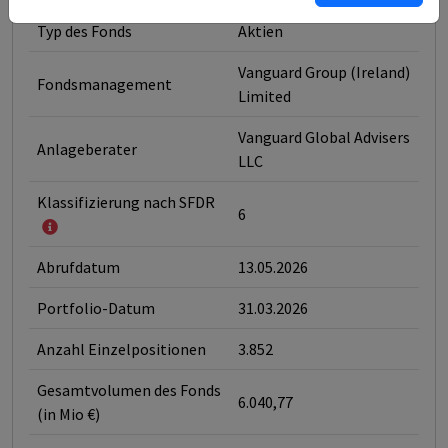
Typ des Fonds
Aktien
Vanguard Group (Ireland)
Fondsmanagement
Limited
Vanguard Global Advisers
Anlageberater
LLC
Klassifizierung nach SFDR
6
Abrufdatum
13.05.2026
Portfolio-Datum
31.03.2026
Anzahl Einzelpositionen
3.852
Gesamtvolumen des Fonds
6.040,77
(in Mio €)