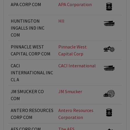
APA CORP COM
APA Corporation
HUNTINGTON
HII
INGALLS IND INC
COM
PINNACLE WEST
Pinnacle West
CAPITAL CORP COM
Capital Corp
CACI
CACI International
INTERNATIONAL INC
CL A
JM SMUCKER CO
JM Smucker
COM
ANTERO RESOURCES
Antero Resources
CORP COM
Corporation
AES CORP COM
The AES