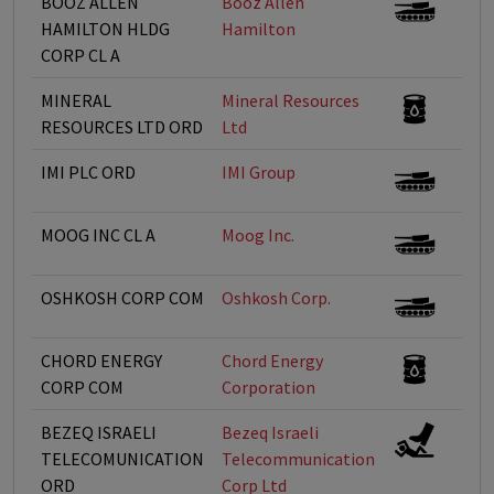
BOOZ ALLEN
Booz Allen
HAMILTON HLDG
Hamilton
CORP CL A
MINERAL
Mineral Resources
RESOURCES LTD ORD
Ltd
IMI PLC ORD
IMI Group
MOOG INC CL A
Moog Inc.
OSHKOSH CORP COM
Oshkosh Corp.
CHORD ENERGY
Chord Energy
CORP COM
Corporation
BEZEQ ISRAELI
Bezeq Israeli
TELECOMUNICATION
Telecommunication
ORD
Corp Ltd