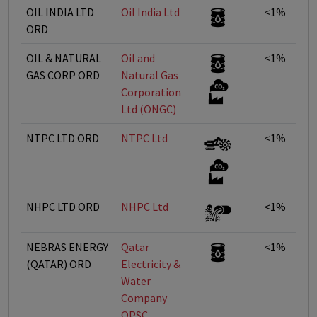
OIL INDIA LTD
Oil India Ltd
<1%
ORD
OIL & NATURAL
Oil and
<1%
GAS CORP ORD
Natural Gas
Corporation
Ltd (ONGC)
NTPC LTD ORD
NTPC Ltd
<1%
NHPC LTD ORD
NHPC Ltd
<1%
NEBRAS ENERGY
Qatar
<1%
(QATAR) ORD
Electricity &
Water
Company
QPSC