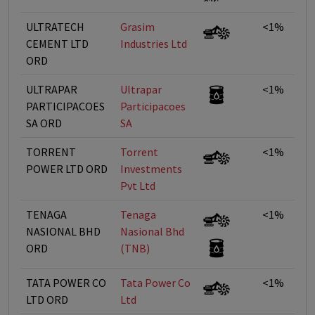
ULTRATECH
Grasim
<1%
CEMENT LTD
Industries Ltd
ORD
ULTRAPAR
Ultrapar
<1%
PARTICIPACOES
Participacoes
SA ORD
SA
TORRENT
Torrent
<1%
POWER LTD ORD
Investments
Pvt Ltd
TENAGA
Tenaga
<1%
NASIONAL BHD
Nasional Bhd
ORD
(TNB)
TATA POWER CO
Tata Power Co
<1%
LTD ORD
Ltd