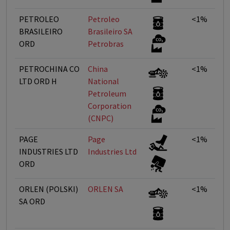
PETROLEO
Petroleo
<1%
BRASILEIRO
Brasileiro SA 
ORD
Petrobras
PETROCHINA CO
China
<1%
LTD ORD H
National
Petroleum
Corporation
(CNPC)
PAGE
Page
<1%
INDUSTRIES LTD
Industries Ltd
ORD
ORLEN (POLSKI)
ORLEN SA
<1%
SA ORD