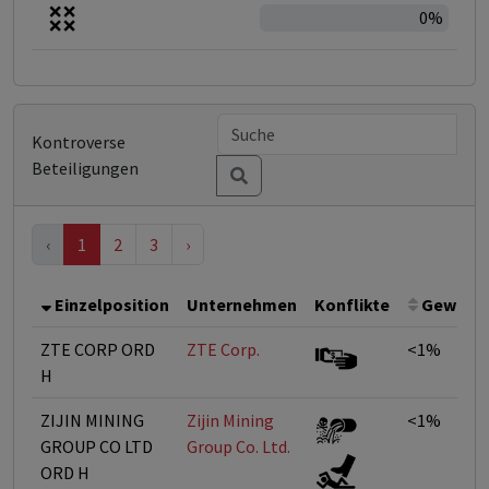
0%
Kontroverse
Beteiligungen
‹
1
2
3
›
Einzelposition
Unternehmen
Konflikte
Gewicht
ZTE CORP ORD
ZTE Corp.
<1%
H
ZIJIN MINING
Zijin Mining
<1%
GROUP CO LTD
Group Co. Ltd.
ORD H