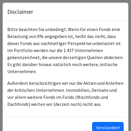
Disclaimer
Bitte beachten Sie unbedingt: Wenn für einen Fonds eine
Belastung von 0% angegeben ist, heißt das nicht, dass
Informationen zum Fonds
dieser Fonds aus nachhaltiger Perspektive unbelastet ist.
Im Portfolio werden nur die 1.437 Unternehmen
iShares MSCI EM UCITS
gekennzeichnet, die unsere derzeitigen Quellen abdecken.
Name
ETF USD (Acc)
Es gibt darüber hinaus natürlich noch weitere, kritische
Unternehmen.
ISIN des Fonds
IE00B4L5YC18
Außerdem berücksichtigen wir nur die Aktien und Anleihen
Typ des Fonds
ETF
der kritischen Unternehmen. Immobilien, Derivate und
vor allem weitere Fonds im Fonds (Mischfonds und
BlackRock Asset
Fondsmanagement
Dachfonds) werten wir (derzeit noch) nicht aus.
Management Ireland Ltd
BlackRock Advisors (UK)
Anlageberater
Ltd
Verstanden!