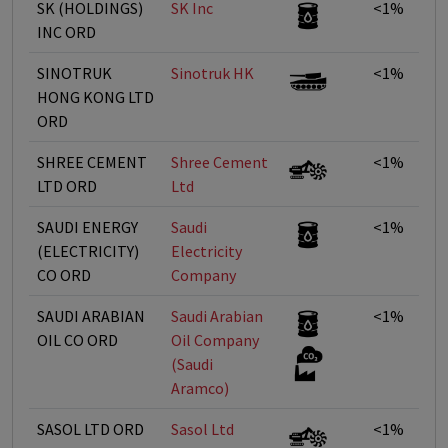
SK (HOLDINGS)
SK Inc
<1%
INC ORD
SINOTRUK
Sinotruk HK
<1%
HONG KONG LTD
ORD
SHREE CEMENT
Shree Cement
<1%
LTD ORD
Ltd
SAUDI ENERGY
Saudi
<1%
(ELECTRICITY)
Electricity
CO ORD
Company
SAUDI ARABIAN
Saudi Arabian
<1%
OIL CO ORD
Oil Company
(Saudi
Aramco)
SASOL LTD ORD
Sasol Ltd
<1%