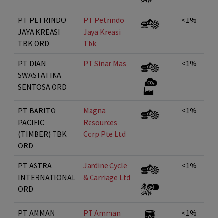
PT PETRINDO
PT Petrindo
<1%
JAYA KREASI
Jaya Kreasi
TBK ORD
Tbk
PT DIAN
PT Sinar Mas
<1%
SWASTATIKA
SENTOSA ORD
PT BARITO
Magna
<1%
PACIFIC
Resources
(TIMBER) TBK
Corp Pte Ltd
ORD
PT ASTRA
Jardine Cycle
<1%
INTERNATIONAL
& Carriage Ltd
ORD
PT AMMAN
PT Amman
<1%