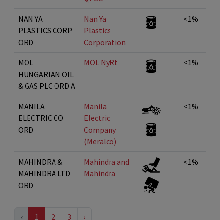
NAN YA
Nan Ya
<1%
PLASTICS CORP
Plastics
ORD
Corporation
MOL
MOL NyRt
<1%
HUNGARIAN OIL
& GAS PLC ORD A
MANILA
Manila
<1%
ELECTRIC CO
Electric
ORD
Company
(Meralco)
MAHINDRA &
Mahindra and
<1%
MAHINDRA LTD
Mahindra
ORD
‹
1
2
3
›