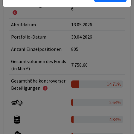
Klassifizierung nach SFDR
6
Abrufdatum
13.05.2026
Portfolio-Datum
30.04.2026
Anzahl Einzelpositionen
805
Gesamtvolumen des Fonds
7.758,60
(in Mio €)
Gesamthöhe kontroverser
14.71%
Beteiligungen
2.64%
4.84%