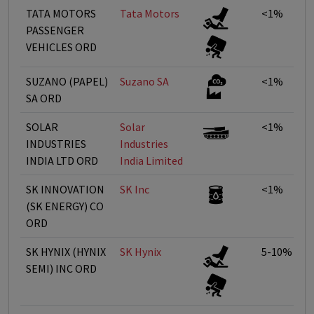
TATA MOTORS
Tata Motors
<1%
PASSENGER
VEHICLES ORD
SUZANO (PAPEL)
Suzano SA
<1%
SA ORD
SOLAR
Solar
<1%
INDUSTRIES
Industries
INDIA LTD ORD
India Limited
SK INNOVATION
SK Inc
<1%
(SK ENERGY) CO
ORD
SK HYNIX (HYNIX
SK Hynix
5-10%
SEMI) INC ORD