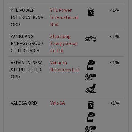
YTL POWER
YTL Power
<1%
INTERNATIONAL
International
ORD
Bhd
YANKUANG
Shandong
<1%
ENERGY GROUP
Energy Group
CO LTD ORD H
Co Ltd
VEDANTA (SESA
Vedanta
<1%
STERLITE) LTD
Resources Ltd
ORD
VALE SA ORD
Vale SA
<1%