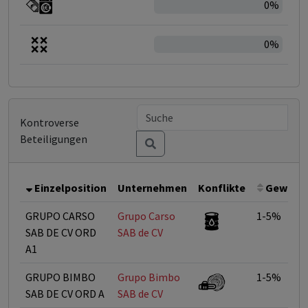
0%
0%
Kontroverse
Beteiligungen
Einzelposition
Unternehmen
Konflikte
Gewicht
GRUPO CARSO
Grupo Carso
1-5%
SAB DE CV ORD
SAB de CV
A1
GRUPO BIMBO
Grupo Bimbo
1-5%
SAB DE CV ORD A
SAB de CV