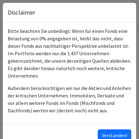
Disclaimer
Bitte beachten Sie unbedingt: Wenn für einen Fonds eine
Belastung von 0% angegeben ist, heißt das nicht, dass
Informationen zum Fonds
dieser Fonds aus nachhaltiger Perspektive unbelastet ist.
Im Portfolio werden nur die 1.437 Unternehmen
iShares MSCI Mexico
gekennzeichnet, die unsere derzeitigen Quellen abdecken.
Name
Capped UCITS ETF USD
Es gibt darüber hinaus natürlich noch weitere, kritische
(Acc)
Unternehmen.
ISIN des Fonds
IE00B5WHFQ43
Außerdem berücksichtigen wir nur die Aktien und Anleihen
der kritischen Unternehmen. Immobilien, Derivate und
Typ des Fonds
ETF
vor allem weitere Fonds im Fonds (Mischfonds und
Dachfonds) werten wir (derzeit noch) nicht aus.
BlackRock Asset
Fondsmanagement
Management Ireland Ltd
BlackRock Advisors (UK)
Anlageberater
Verstanden!