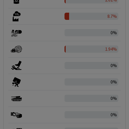
8.7%
0%
1.94%
0%
0%
0%
0%