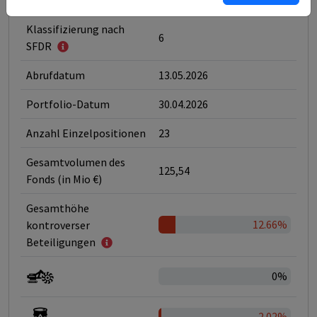
Ltd
Klassifizierung nach
6
SFDR
Abrufdatum
13.05.2026
Portfolio-Datum
30.04.2026
Anzahl Einzelpositionen
23
Gesamtvolumen des
125,54
Fonds (in Mio €)
Gesamthöhe
12.66%
kontroverser
Beteiligungen
0%
2.02%