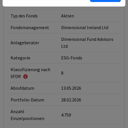
ISINs ausklappen
Typ des Fonds
Aktien
Fondsmanagement
Dimensional Ireland Ltd
Dimensional Fund Advisors
Anlageberater
Ltd
Kategorie
ESG-Fonds
Klassifizierung nach
8
SFDR
Abrufdatum
13.05.2026
Portfolio-Datum
28.02.2026
Anzahl
4.759
Einzelpositionen