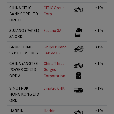
CHINA CITIC
CITIC Group
<1%
BANK CORP LTD
Corp
ORD H
SUZANO (PAPEL)
Suzano SA
<1%
SA ORD
GRUPO BIMBO
Grupo Bimbo
<1%
SAB DE CV ORD A
SAB de CV
CHINA YANGTZE
China Three
<1%
POWER CO LTD
Gorges
ORD A
Corporation
SINOTRUK
Sinotruk HK
<1%
HONG KONG LTD
ORD
HARBIN
Harbin
<1%