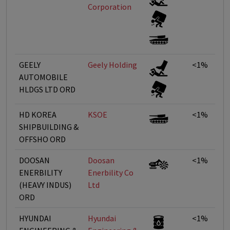
Corporation
GEELY
Geely Holding
<1%
AUTOMOBILE
HLDGS LTD ORD
HD KOREA
KSOE
<1%
SHIPBUILDING &
OFFSHO ORD
DOOSAN
Doosan
<1%
ENERBILITY
Enerbility Co
(HEAVY INDUS)
Ltd
ORD
HYUNDAI
Hyundai
<1%