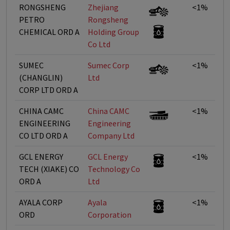
RONGSHENG
Zhejiang
<1%
PETRO
Rongsheng
CHEMICAL ORD A
Holding Group
Co Ltd
SUMEC
Sumec Corp
<1%
(CHANGLIN)
Ltd
CORP LTD ORD A
CHINA CAMC
China CAMC
<1%
ENGINEERING
Engineering
CO LTD ORD A
Company Ltd
GCL ENERGY
GCL Energy
<1%
TECH (XIAKE) CO
Technology Co
ORD A
Ltd
AYALA CORP
Ayala
<1%
ORD
Corporation