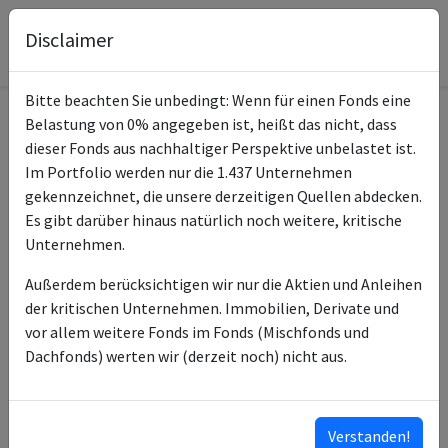
Disclaimer
Bitte beachten Sie unbedingt: Wenn für einen Fonds eine
Belastung von 0% angegeben ist, heißt das nicht, dass
Informationen zum Fonds
dieser Fonds aus nachhaltiger Perspektive unbelastet ist.
Im Portfolio werden nur die 1.437 Unternehmen
Dimensional EM Core Eq
gekennzeichnet, die unsere derzeitigen Quellen abdecken.
Name
LowerCrbn ESG Scrnd USD
Es gibt darüber hinaus natürlich noch weitere, kritische
Acc
Unternehmen.
ISIN des Fonds
IE00BLCGQZ94
Außerdem berücksichtigen wir nur die Aktien und Anleihen
der kritischen Unternehmen. Immobilien, Derivate und
ISINs weiterer
IE00BLCH4N61
vor allem weitere Fonds im Fonds (Mischfonds und
Anteilsklassen
IE00BLCGQT35
Dachfonds) werten wir (derzeit noch) nicht aus.
IE00BLCGQW63
IE00BLCGR232
IE00BLCGR125
Verstanden!
…