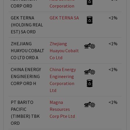
CORP ORD
Corporation
GEK TERNA
GEK TERNA SA
<1%
(HOLDING REAL
EST) SA ORD
ZHEJIANG
Zhejiang
<1%
HUAYOU COBALT
Huayou Cobalt
CO LTD ORD A
Co Ltd
CHINA ENERGY
China Energy
<1%
ENGINEERING
Engineering
CORP ORD H
Corporation
Ltd
PT BARITO
Magna
<1%
PACIFIC
Resources
(TIMBER) TBK
Corp Pte Ltd
ORD