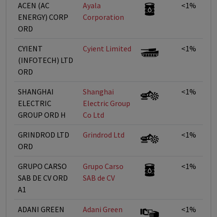
ACEN (AC
Ayala
<1%
ENERGY) CORP
Corporation
ORD
CYIENT
Cyient Limited
<1%
(INFOTECH) LTD
ORD
SHANGHAI
Shanghai
<1%
ELECTRIC
Electric Group
GROUP ORD H
Co Ltd
GRINDROD LTD
Grindrod Ltd
<1%
ORD
GRUPO CARSO
Grupo Carso
<1%
SAB DE CV ORD
SAB de CV
A1
ADANI GREEN
Adani Green
<1%