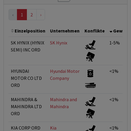
‹
1
2
›
Einzelposition
Unternehmen
Konflikte
Gewicht
SK HYNIX (HYNIX
SK Hynix
1-5%
SEMI) INC ORD
HYUNDAI
Hyundai Motor
<1%
MOTOR CO LTD
Company
ORD
MAHINDRA &
Mahindra and
<1%
MAHINDRA LTD
Mahindra
ORD
KIA CORP ORD
Kia
<1%