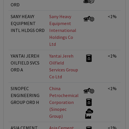
ORD
SANY HEAVY
Sany Heavy
<1%
EQUIPMENT
Equipment
INTL HLDGS ORD
International
Holdings Co
Ltd
YANTAI JEREH
Yantai Jereh
<1%
OILFIELD SVCS
Oilfield
ORD A
Services Group
Co Ltd
SINOPEC
China
<1%
ENGINEERING
Petrochemical
GROUP ORD H
Corporation
(Sinopec
Group)
ASIA CEMENT
Asia Cement
<1%