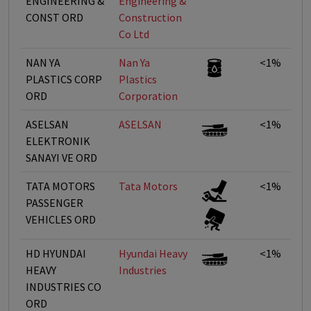
ENGINEERING &
Engineering &
CONST ORD
Construction
Co Ltd
NAN YA
Nan Ya
<1%
PLASTICS CORP
Plastics
ORD
Corporation
ASELSAN
ASELSAN
<1%
ELEKTRONIK
SANAYI VE ORD
TATA MOTORS
Tata Motors
<1%
PASSENGER
VEHICLES ORD
HD HYUNDAI
Hyundai Heavy
<1%
HEAVY
Industries
INDUSTRIES CO
ORD