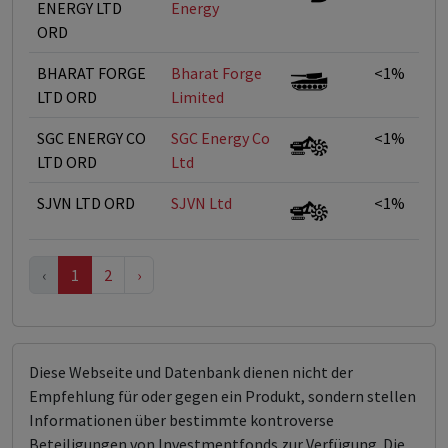
ENERGY LTD
Energy
ORD
BHARAT FORGE
Bharat Forge
<1%
LTD ORD
Limited
SGC ENERGY CO
SGC Energy Co
<1%
LTD ORD
Ltd
SJVN LTD ORD
SJVN Ltd
<1%
‹
1
2
›
Diese Webseite und Datenbank dienen nicht der
Empfehlung für oder gegen ein Produkt, sondern stellen
Informationen über bestimmte kontroverse
Beteiligungen von Investmentfonds zur Verfügung. Die