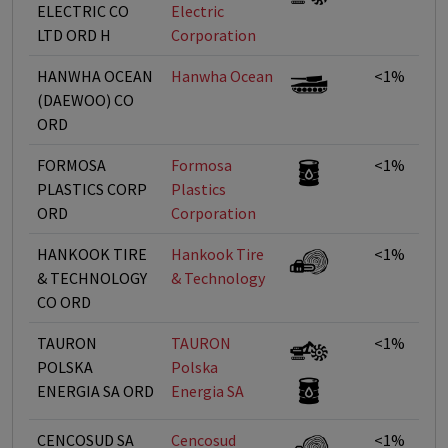
ELECTRIC CO
Electric
LTD ORD H
Corporation
HANWHA OCEAN
Hanwha Ocean
<1%
(DAEWOO) CO
ORD
FORMOSA
Formosa
<1%
PLASTICS CORP
Plastics
ORD
Corporation
HANKOOK TIRE
Hankook Tire
<1%
& TECHNOLOGY
& Technology
CO ORD
TAURON
TAURON
<1%
POLSKA
Polska
ENERGIA SA ORD
Energia SA
CENCOSUD SA
Cencosud
<1%