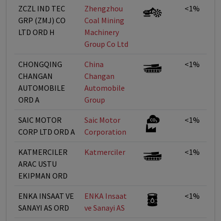
ZCZL IND TEC
Zhengzhou
<1%
GRP (ZMJ) CO
Coal Mining
LTD ORD H
Machinery
Group Co Ltd
CHONGQING
China
<1%
CHANGAN
Changan
AUTOMOBILE
Automobile
ORD A
Group
SAIC MOTOR
Saic Motor
<1%
CORP LTD ORD A
Corporation
KATMERCILER
Katmerciler
<1%
ARAC USTU
EKIPMAN ORD
ENKA INSAAT VE
ENKA Insaat
<1%
SANAYI AS ORD
ve Sanayi AS