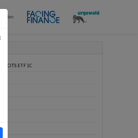
penden
g
na UCITS ETF 1C