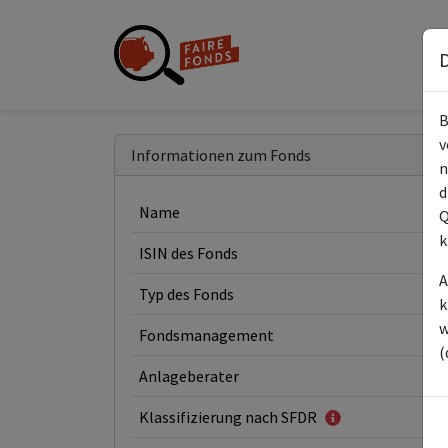
D
B
v
Informationen zum Fonds
n
d
Name
Q
k
ISIN des Fonds
A
Typ des Fonds
k
w
Fondsmanagement
(
Anlageberater
Klassifizierung nach SFDR