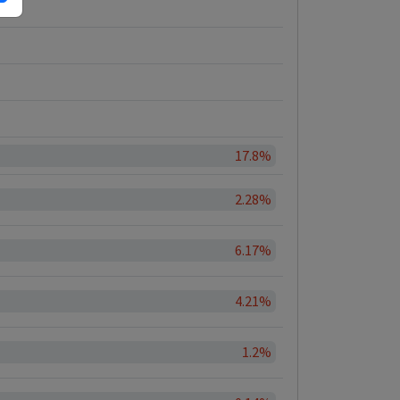
17.8%
2.28%
6.17%
4.21%
1.2%