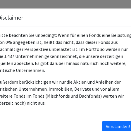
Fonds
Unternehmen
Hintergrund
Methodik
Blog
S
isclaimer
itte beachten Sie unbedingt: Wenn für einen Fonds eine Belastun
on 0% angegeben ist, heißt das nicht, dass dieser Fonds aus
achhaltiger Perspektive unbelastet ist. Im Portfolio werden nur
ie 1.437 Unternehmen gekennzeichnet, die unsere derzeitigen
Xtrackers MSCI Emerging Mkts ex Chi
uellen abdecken. Es gibt darüber hinaus natürlich noch weitere,
ritische Unternehmen.
IE00BM67HJ62
ußerdem berücksichtigen wir nur die Aktien und Anleihen der
ETF
ritischen Unternehmen. Immobilien, Derivate und vor allem
eitere Fonds im Fonds (Mischfonds und Dachfonds) werten wir
DWS Investment SA
derzeit noch) nicht aus.
DWS Investment GmbH
6
Verstanden!